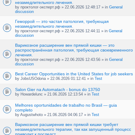
незамедлительного лечения.
by
проктолог-эксперт.рф
» 22.06.2026 12:48:17 » in
General
discussion
Геморрой — это частая патология, требующая
незамедлительного лечения.
by
проктолог-эксперт.рф
» 22.06.2026 12:44:11 » in
General
discussion
Варикозное расширение вен прямой кишки — это
распространённая патология, требующая своевременного
лечения.
by
проктолог-эксперт.рф
» 22.06.2026 12:43:56 » in
General
discussion
Best Career Opportunities in the United States for job seekers
by
JobsUSOdona
» 22.06.2026 01:12:41 » in
Test
Salon Gier na Automatach - bonus do 13750
by
Howardelunc
» 21.06.2026 12:13:54 » in
Test
Melhores oportunidades de trabalho no Brasil — guia
completo
by
Augustwhoto
» 21.06.2026 04:06:17 » in
Test
Варикозное расширение вен прямой кишки требует
незамедлительного терапии, так как запущенный процесс
приводит к последст