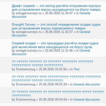
Драфт сюрвей — это метод расчёта погружения корпуса
для установления массы находящегося на борту товара.
by
eurogal-surveys.ru
» 25.06.2026 11:34:47 » in
General
discussion
Draught Survey — это способ определения осадки судна
для установления массы перевозимого товара.
by
eurogal-surveys.ru
» 25.06.2026 11:32:07 » in
General
discussion
Сюрвей осадки — это процедура расчёта осадки судна
для вычисления веса находящегося на борту груза.
by
eurogal-surveys.ru
» 25.06.2026 11:31:46 » in
General
discussion
?? ?????? ??????? ?? ??????? ???????? ????????
?????????? ?????? ??????????.
by
Erormemnnug
» 25.06.2026 10:02:56 » in
Test
?? ???? ??????? ???? ??????????? ???????? ????????
?????????? ?????? ??????????.
by
Erormemnnug
» 25.06.2026 09:55:28 » in
General discussion
?? ?????? ??????? ?? ??????? ?????????? ????? ??????
??????????.
by
Erormemnnug
» 25.06.2026 09:54:59 » in
General discussion