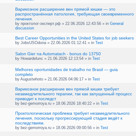
Варикозное расширение вен прямой кишки — это
распространённая патология, требующая своевременного
лечения.
by
проктолог-эксперт.рф
» 22.06.2026 12:43:56 » in
General
discussion
Best Career Opportunities in the United States for job seekers
by
JobsUSOdona
» 22.06.2026 01:12:41 » in
Test
Salon Gier na Automatach - bonus do 13750
by
Howardelunc
» 21.06.2026 12:13:54 » in
Test
Melhores oportunidades de trabalho no Brasil — guia
completo
by
Augustwhoto
» 21.06.2026 04:06:17 » in
Test
Варикозное расширение вен прямой кишки требует
незамедлительного терапии, так как запущенный процесс
приводит к последст
by
bez-gemorroya.ru
» 18.06.2026 18:40:22 » in
Test
Проктологическая проблема требует незамедлительного
лечения, поскольку прогрессирующий стадия ведёт к
последствиям.
by
bez-gemorroya.ru
» 18.06.2026 09:00:56 » in
Test