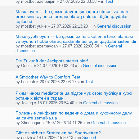
by
mostbet azerbaijan
» 27.07.2026 22:33:38 » in
Test
Məsul oyun — bu şəxsin davranışını idarə etməsi və mərc
prosesinin əyləncə forması olaraq qalması üçün qaydalar
toplusud
by
mostbet yükle
» 27.07.2026 22:13:20 » in
General discussion
Məsuliyyətli oyun — bu şəxsin öz hərəkətlərini tənzimləməsi
və oyunun hobbi olaraq saxlanılması üçün qaydalar sistemidir
by
mostbet azərbaycan
» 27.07.2026 22:00:54 » in
General
discussion
Die Zukunft der Jackpots startet hier!
by
Odellif
» 24.07.2026 10:02:23 » in
General discussion
A Smoother Way to Comfort Feet
by
Loniesh
» 20.07.2026 22:03:17 » in
Test
Яким чином mediator.te.ua підтримує свою публіку в курсі
останніх вістей в Україні
by
Joietig
» 15.07.2026 20:54:40 » in
General discussion
Полезные лайфхаки по ведению дома и кухонному делу
на сайте zemelka.ua
by
Shenhogue
» 15.07.2026 14:11:26 » in
General discussion
Gibt es sichere Strategien bei Sportwetten?
by
endy5
» 14.07.2026 15:30:13 » in
Support