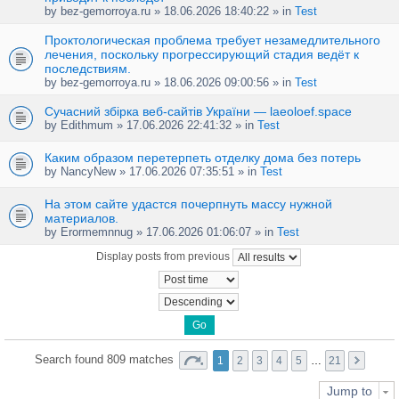
by
bez-gemorroya.ru
» 18.06.2026 18:40:22 » in
Test
Проктологическая проблема требует незамедлительного
лечения, поскольку прогрессирующий стадия ведёт к
последствиям.
by
bez-gemorroya.ru
» 18.06.2026 09:00:56 » in
Test
Сучасний збірка веб-сайтів України — laeoloef.space
by
Edithmum
» 17.06.2026 22:41:32 » in
Test
Каким образом перетерпеть отделку дома без потерь
by
NancyNew
» 17.06.2026 07:35:51 » in
Test
На этом сайте удастся почерпнуть массу нужной
материалов.
by
Erormemnnug
» 17.06.2026 01:06:07 » in
Test
Display posts from previous
Search found 809 matches
1
2
3
4
5
…
21
Jump to