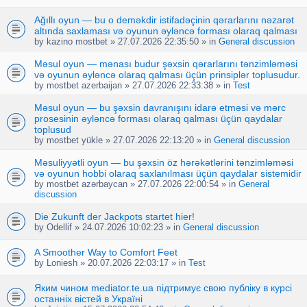
Ağıllı oyun — bu o deməkdir istifadəçinin qərarlarını nəzarət
altında saxlaması və oyunun əyləncə forması olaraq qalması
by
kazino mostbet
» 27.07.2026 22:35:50 » in
General discussion
Məsul oyun — mənası budur şəxsin qərarlarını tənzimləməsi
və oyunun əyləncə olaraq qalması üçün prinsiplər toplusudur.
by
mostbet azerbaijan
» 27.07.2026 22:33:38 » in
Test
Məsul oyun — bu şəxsin davranışını idarə etməsi və mərc
prosesinin əyləncə forması olaraq qalması üçün qaydalar
toplusud
by
mostbet yükle
» 27.07.2026 22:13:20 » in
General discussion
Məsuliyyətli oyun — bu şəxsin öz hərəkətlərini tənzimləməsi
və oyunun hobbi olaraq saxlanılması üçün qaydalar sistemidir
by
mostbet azərbaycan
» 27.07.2026 22:00:54 » in
General
discussion
Die Zukunft der Jackpots startet hier!
by
Odellif
» 24.07.2026 10:02:23 » in
General discussion
A Smoother Way to Comfort Feet
by
Loniesh
» 20.07.2026 22:03:17 » in
Test
Яким чином mediator.te.ua підтримує свою публіку в курсі
останніх вістей в Україні