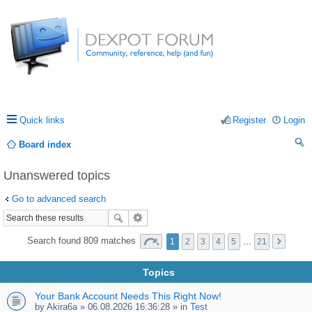
Quick links
Register
Login
Board index
ea
Unanswered topics
rc
Go to advanced search
h
Search found 809 matches
1
2
3
4
5
…
21
Topics
Your Bank Account Needs This Right Now!
by
Akira6a
» 06.08.2026 16:36:28 » in
Test