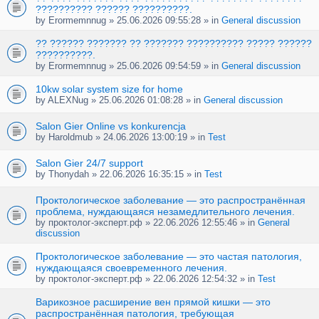
?????????? ?????? ??????????.
by
Erormemnnug
» 25.06.2026 09:55:28 » in
General discussion
?? ?????? ??????? ?? ??????? ?????????? ????? ??????
??????????.
by
Erormemnnug
» 25.06.2026 09:54:59 » in
General discussion
10kw solar system size for home
by
ALEXNug
» 25.06.2026 01:08:28 » in
General discussion
Salon Gier Online vs konkurencja
by
Haroldmub
» 24.06.2026 13:00:19 » in
Test
Salon Gier 24/7 support
by
Thonydah
» 22.06.2026 16:35:15 » in
Test
Проктологическое заболевание — это распространённая
проблема, нуждающаяся незамедлительного лечения.
by
проктолог-эксперт.рф
» 22.06.2026 12:55:46 » in
General
discussion
Проктологическое заболевание — это частая патология,
нуждающаяся своевременного лечения.
by
проктолог-эксперт.рф
» 22.06.2026 12:54:32 » in
Test
Варикозное расширение вен прямой кишки — это
распространённая патология, требующая