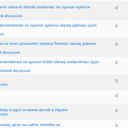
larını nəzarət altında saxlaması və oyunun əyləncə
0
al discussion
 tənzimləməsi və oyunun əyləncə olaraq qalması üçün
0
est
si və mərc prosesinin əyləncə forması olaraq qalması
0
l discussion
 tənzimləməsi və oyunun hobbi olaraq saxlanılması üçün
0
General discussion
0
ssion
0
ку в курсі останніх вістей в Україні
0
ssion
ному делу на сайте zemelka.ua
0