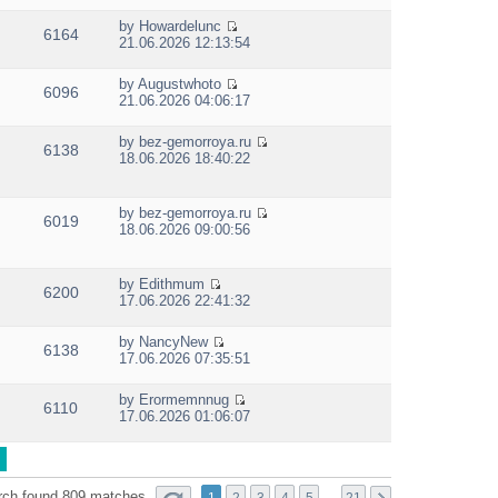
t
e
e
o
e
by
Howardelunc
l
w
s
6164
s
V
21.06.2026 12:13:54
a
t
t
t
i
t
h
p
e
e
e
by
Augustwhoto
o
w
6096
s
V
l
21.06.2026 04:06:17
s
t
t
i
a
t
h
p
e
t
e
by
bez-gemorroya.ru
o
w
e
6138
V
l
18.06.2026 18:40:22
s
t
s
i
a
t
h
t
e
t
e
p
w
e
by
bez-gemorroya.ru
l
o
6019
t
s
V
18.06.2026 09:00:56
a
s
h
t
i
t
t
e
p
e
e
l
o
w
s
by
Edithmum
a
s
6200
t
V
t
17.06.2026 22:41:32
t
t
h
i
p
e
e
e
o
s
by
NancyNew
l
w
s
6138
V
t
17.06.2026 07:35:51
a
t
t
i
p
t
h
e
o
e
e
by
Erormemnnug
w
s
6110
s
V
l
17.06.2026 01:06:07
t
t
t
i
a
h
p
e
t
e
o
w
e
l
s
t
s
a
t
h
rch found 809 matches
t
1
2
3
4
5
…
21