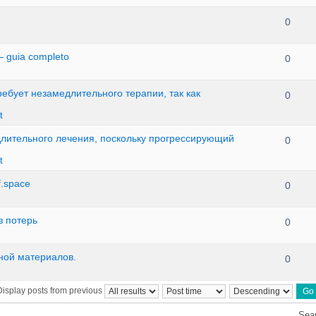
0
— guia completo
0
ебует незамедлительного терапии, так как
0
t
длительного лечения, поскольку прогрессирующий
0
t
f.space
0
з потерь
0
жной материалов.
0
Display posts from previous
Sea