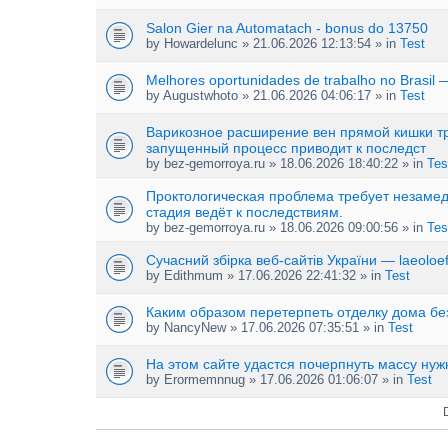
Salon Gier na Automatach - bonus do 13750
by
Howardelunc
» 21.06.2026 12:13:54 » in
Test
Melhores oportunidades de trabalho no Brasil 
by
Augustwhoto
» 21.06.2026 04:06:17 » in
Test
Варикозное расширение вен прямой кишки тр
запущенный процесс приводит к последст
by
bez-gemorroya.ru
» 18.06.2026 18:40:22 » in
Tes
Проктологическая проблема требует незаме
стадия ведёт к последствиям.
by
bez-gemorroya.ru
» 18.06.2026 09:00:56 » in
Tes
Сучасний збірка веб-сайтів України — laeoloe
by
Edithmum
» 17.06.2026 22:41:32 » in
Test
Каким образом перетерпеть отделку дома бе
by
NancyNew
» 17.06.2026 07:35:51 » in
Test
На этом сайте удастся почерпнуть массу ну
by
Erormemnnug
» 17.06.2026 01:06:07 » in
Test