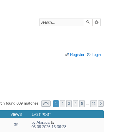
Register
Login
rch found 809 matches
1
2
3
4
5
…
21
VIEWS
LAST POST
by
Akira6a
39
V
06.08.2026 16:36:28
i