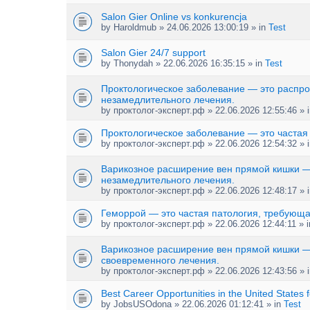
Salon Gier Online vs konkurencja
by
Haroldmub
» 24.06.2026 13:00:19 » in
Test
Salon Gier 24/7 support
by
Thonydah
» 22.06.2026 16:35:15 » in
Test
Проктологическое заболевание — это распр
незамедлительного лечения.
by
проктолог-эксперт.рф
» 22.06.2026 12:55:46 » 
Проктологическое заболевание — это частая
by
проктолог-эксперт.рф
» 22.06.2026 12:54:32 » 
Варикозное расширение вен прямой кишки —
незамедлительного лечения.
by
проктолог-эксперт.рф
» 22.06.2026 12:48:17 » 
Геморрой — это частая патология, требующа
by
проктолог-эксперт.рф
» 22.06.2026 12:44:11 » 
Варикозное расширение вен прямой кишки —
своевременного лечения.
by
проктолог-эксперт.рф
» 22.06.2026 12:43:56 » 
Best Career Opportunities in the United States 
by
JobsUSOdona
» 22.06.2026 01:12:41 » in
Test