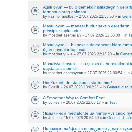
Ağıllı oyun — bu o deməkdir istifadəçinin qərar
forması olaraq qalması
by
kazino mostbet
» 27.07.2026 22:35:50 » in
Gener
Məsul oyun — mənası budur şəxsin qərarlarını
prinsiplər toplusudur.
by
mostbet azerbaijan
» 27.07.2026 22:33:38 » in
T
Məsul oyun — bu şəxsin davranışını idarə etmə
üçün qaydalar toplusud
by
mostbet yükle
» 27.07.2026 22:13:20 » in
Genera
Məsuliyyətli oyun — bu şəxsin öz hərəkətlərini
qaydalar sistemidir
by
mostbet azərbaycan
» 27.07.2026 22:00:54 » in
Die Zukunft der Jackpots startet hier!
by
Odellif
» 24.07.2026 10:02:23 » in
General discu
A Smoother Way to Comfort Feet
by
Loniesh
» 20.07.2026 22:03:17 » in
Test
Яким чином mediator.te.ua підтримує свою публі
by
Joietig
» 15.07.2026 20:54:40 » in
General discu
Полезные лайфхаки по ведению дома и кухон