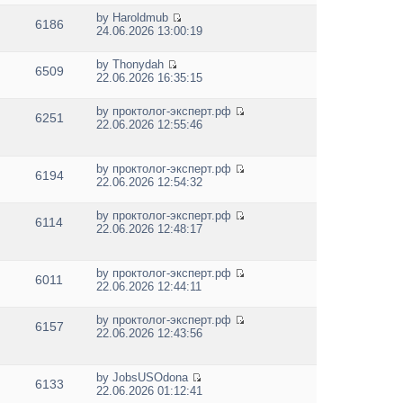
h
t
e
t
e
p
by
Haroldmub
w
e
6186
V
l
o
24.06.2026 13:00:19
t
s
i
a
s
h
t
e
t
t
e
p
by
Thonydah
w
e
6509
V
l
o
22.06.2026 16:35:15
t
s
i
a
s
h
t
e
t
t
e
p
by
проктолог-эксперт.рф
w
e
6251
V
l
o
22.06.2026 12:55:46
t
s
i
a
s
h
t
e
t
t
e
p
w
e
by
проктолог-эксперт.рф
l
o
6194
t
s
V
22.06.2026 12:54:32
a
s
h
t
i
t
t
e
p
e
e
by
проктолог-эксперт.рф
l
o
w
6114
s
V
22.06.2026 12:48:17
a
s
t
t
i
t
t
h
p
e
e
e
o
w
s
by
проктолог-эксперт.рф
l
s
6011
t
t
V
22.06.2026 12:44:11
a
t
h
p
i
t
e
o
e
e
by
проктолог-эксперт.рф
l
s
w
6157
s
V
22.06.2026 12:43:56
a
t
t
t
i
t
h
p
e
e
e
o
w
s
by
JobsUSOdona
l
s
6133
t
V
t
22.06.2026 01:12:41
a
t
h
i
p