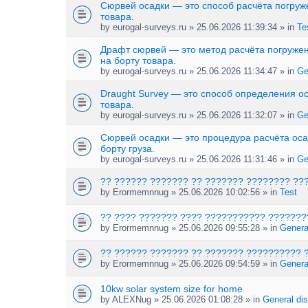
Сюрвей осадки — это способ расчёта погруж
товара.
by
eurogal-surveys.ru
» 25.06.2026 11:39:34 » in
Te
Драфт сюрвей — это метод расчёта погруже
на борту товара.
by
eurogal-surveys.ru
» 25.06.2026 11:34:47 » in
Ge
Draught Survey — это способ определения о
товара.
by
eurogal-surveys.ru
» 25.06.2026 11:32:07 » in
Ge
Сюрвей осадки — это процедура расчёта оса
борту груза.
by
eurogal-surveys.ru
» 25.06.2026 11:31:46 » in
Ge
?? ?????? ??????? ?? ??????? ???????? ??
by
Erormemnnug
» 25.06.2026 10:02:56 » in
Test
?? ???? ??????? ???? ??????????? ???????
by
Erormemnnug
» 25.06.2026 09:55:28 » in
Genera
?? ?????? ??????? ?? ??????? ?????????? 
by
Erormemnnug
» 25.06.2026 09:54:59 » in
Genera
10kw solar system size for home
by
ALEXNug
» 25.06.2026 01:08:28 » in
General di