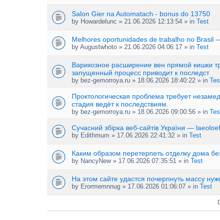
Salon Gier na Automatach - bonus do 13750
by
Howardelunc
» 21.06.2026 12:13:54 » in
Test
Melhores oportunidades de trabalho no Brasil 
by
Augustwhoto
» 21.06.2026 04:06:17 » in
Test
Варикозное расширение вен прямой кишки тр
запущенный процесс приводит к последст
by
bez-gemorroya.ru
» 18.06.2026 18:40:22 » in
Tes
Проктологическая проблема требует незаме
стадия ведёт к последствиям.
by
bez-gemorroya.ru
» 18.06.2026 09:00:56 » in
Tes
Сучасний збірка веб-сайтів України — laeoloe
by
Edithmum
» 17.06.2026 22:41:32 » in
Test
Каким образом перетерпеть отделку дома бе
by
NancyNew
» 17.06.2026 07:35:51 » in
Test
На этом сайте удастся почерпнуть массу ну
by
Erormemnnug
» 17.06.2026 01:06:07 » in
Test