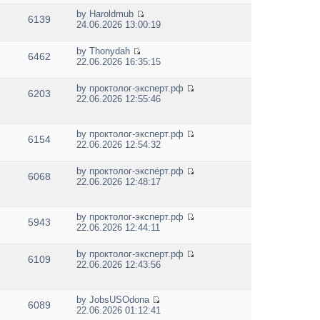
h
t
e
t
e
p
by
Haroldmub
w
e
6139
V
l
o
24.06.2026 13:00:19
t
s
i
a
s
h
t
e
t
t
e
p
by
Thonydah
w
e
6462
V
l
o
22.06.2026 16:35:15
t
s
i
a
s
h
t
e
t
t
e
p
by
проктолог-эксперт.рф
w
e
6203
V
l
o
22.06.2026 12:55:46
t
s
i
a
s
h
t
e
t
t
e
p
w
e
by
проктолог-эксперт.рф
l
o
6154
t
s
V
22.06.2026 12:54:32
a
s
h
t
i
t
t
e
p
e
e
by
проктолог-эксперт.рф
l
o
w
6068
s
V
22.06.2026 12:48:17
a
s
t
t
i
t
t
h
p
e
e
e
o
w
s
by
проктолог-эксперт.рф
l
s
5943
t
t
V
22.06.2026 12:44:11
a
t
h
p
i
t
e
o
e
e
by
проктолог-эксперт.рф
l
s
w
6109
s
V
22.06.2026 12:43:56
a
t
t
t
i
t
h
p
e
e
e
o
w
s
by
JobsUSOdona
l
s
6089
t
V
t
22.06.2026 01:12:41
a
t
h
i
p