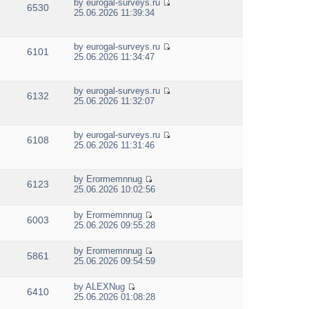
e
p
by
eurogal-surveys.ru
w
e
6530
V
l
o
25.06.2026 11:39:34
t
s
i
a
s
h
t
e
t
t
e
p
w
e
by
eurogal-surveys.ru
l
o
6101
t
s
V
25.06.2026 11:34:47
a
s
h
t
i
t
t
e
p
e
e
l
o
w
s
by
eurogal-surveys.ru
a
s
6132
t
t
V
25.06.2026 11:32:07
t
t
h
p
i
e
e
o
e
s
l
s
w
by
eurogal-surveys.ru
t
a
6108
t
t
V
25.06.2026 11:31:46
p
t
h
i
o
e
e
e
s
s
l
w
t
by
Erormemnnug
t
a
6123
t
V
25.06.2026 10:02:56
p
t
h
i
o
e
e
e
s
s
by
Erormemnnug
l
w
6003
t
V
t
25.06.2026 09:55:28
a
t
i
p
t
h
e
o
e
e
by
Erormemnnug
w
s
5861
s
V
l
25.06.2026 09:54:59
t
t
t
i
a
h
p
e
t
e
by
ALEXNug
o
w
e
6410
V
l
25.06.2026 01:08:28
s
t
s
i
a
t