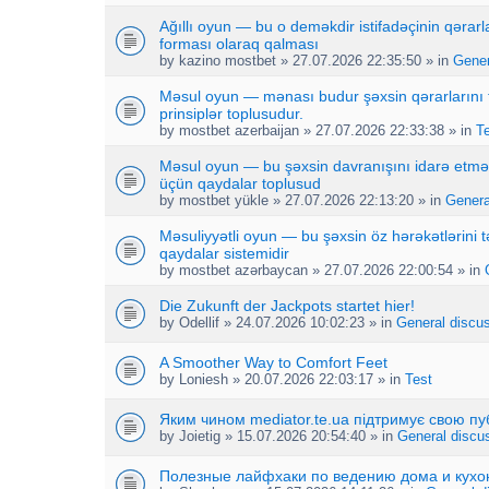
Ağıllı oyun — bu o deməkdir istifadəçinin qərar
forması olaraq qalması
by
kazino mostbet
» 27.07.2026 22:35:50 » in
Gener
Məsul oyun — mənası budur şəxsin qərarlarını
prinsiplər toplusudur.
by
mostbet azerbaijan
» 27.07.2026 22:33:38 » in
T
Məsul oyun — bu şəxsin davranışını idarə etmə
üçün qaydalar toplusud
by
mostbet yükle
» 27.07.2026 22:13:20 » in
Genera
Məsuliyyətli oyun — bu şəxsin öz hərəkətlərini
qaydalar sistemidir
by
mostbet azərbaycan
» 27.07.2026 22:00:54 » in
Die Zukunft der Jackpots startet hier!
by
Odellif
» 24.07.2026 10:02:23 » in
General discu
A Smoother Way to Comfort Feet
by
Loniesh
» 20.07.2026 22:03:17 » in
Test
Яким чином mediator.te.ua підтримує свою публі
by
Joietig
» 15.07.2026 20:54:40 » in
General discu
Полезные лайфхаки по ведению дома и кухон