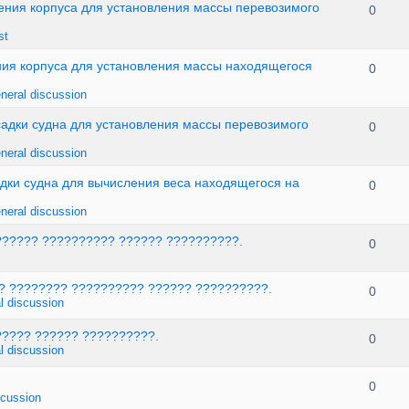
ения корпуса для установления массы перевозимого
0
st
ния корпуса для установления массы находящегося
0
neral discussion
садки судна для установления массы перевозимого
0
neral discussion
дки судна для вычисления веса находящегося на
0
neral discussion
?????? ?????????? ?????? ??????????.
0
? ???????? ?????????? ?????? ??????????.
0
l discussion
????? ?????? ??????????.
0
l discussion
0
scussion