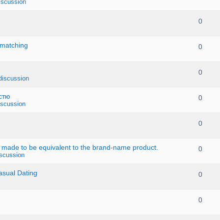
iscussion
0
 matching
0
0
discussion
истю
0
iscussion
0
is made to be equivalent to the brand-name product.
0
iscussion
asual Dating
0
0