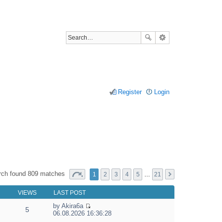
Register
Login
rch found 809 matches
1
2
3
4
5
…
21
VIEWS
LAST POST
by
Akira6a
5
V
06.08.2026 16:36:28
i