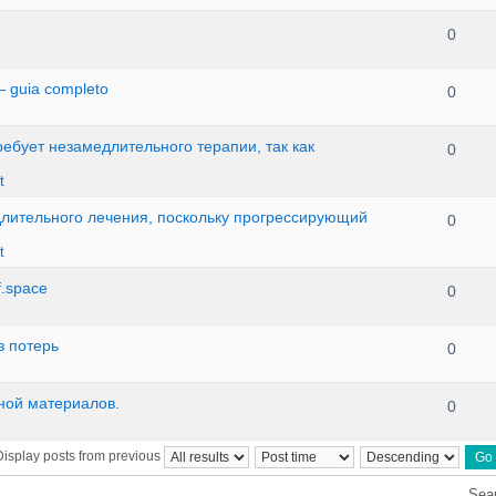
0
— guia completo
0
ебует незамедлительного терапии, так как
0
t
длительного лечения, поскольку прогрессирующий
0
t
f.space
0
з потерь
0
жной материалов.
0
Display posts from previous
Sea