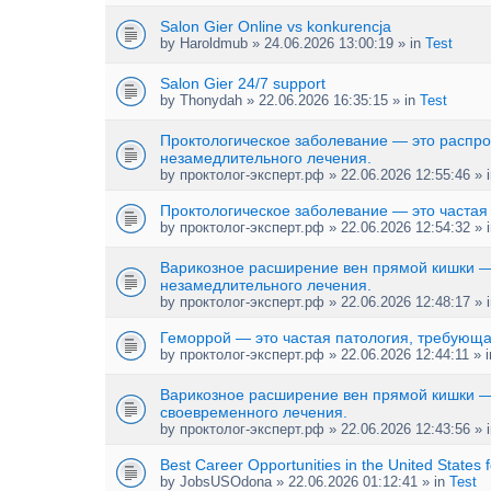
Salon Gier Online vs konkurencja
by
Haroldmub
» 24.06.2026 13:00:19 » in
Test
Salon Gier 24/7 support
by
Thonydah
» 22.06.2026 16:35:15 » in
Test
Проктологическое заболевание — это распр
незамедлительного лечения.
by
проктолог-эксперт.рф
» 22.06.2026 12:55:46 » 
Проктологическое заболевание — это частая
by
проктолог-эксперт.рф
» 22.06.2026 12:54:32 » 
Варикозное расширение вен прямой кишки —
незамедлительного лечения.
by
проктолог-эксперт.рф
» 22.06.2026 12:48:17 » 
Геморрой — это частая патология, требующа
by
проктолог-эксперт.рф
» 22.06.2026 12:44:11 » 
Варикозное расширение вен прямой кишки —
своевременного лечения.
by
проктолог-эксперт.рф
» 22.06.2026 12:43:56 » 
Best Career Opportunities in the United States 
by
JobsUSOdona
» 22.06.2026 01:12:41 » in
Test