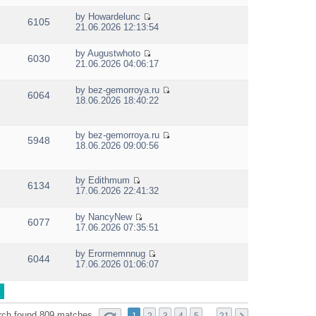
t
e
e
o
e
by
Howardelunc
l
w
s
6105
s
V
21.06.2026 12:13:54
a
t
t
t
i
t
h
p
e
e
e
by
Augustwhoto
o
w
6030
s
V
l
21.06.2026 04:06:17
s
t
t
i
a
t
h
p
e
t
e
by
bez-gemorroya.ru
o
w
e
6064
V
l
18.06.2026 18:40:22
s
t
s
i
a
t
h
t
e
t
e
p
w
e
by
bez-gemorroya.ru
l
o
5948
t
s
V
18.06.2026 09:00:56
a
s
h
t
i
t
t
e
p
e
e
l
o
w
s
by
Edithmum
a
s
6134
t
V
t
17.06.2026 22:41:32
t
t
h
i
p
e
e
e
o
s
by
NancyNew
l
w
s
6077
V
t
17.06.2026 07:35:51
a
t
t
i
p
t
h
e
o
e
e
by
Erormemnnug
w
s
6044
s
V
l
17.06.2026 01:06:07
t
t
t
i
a
h
p
e
t
e
o
w
e
l
s
t
s
a
t
h
rch found 809 matches
t
1
2
3
4
5
…
21