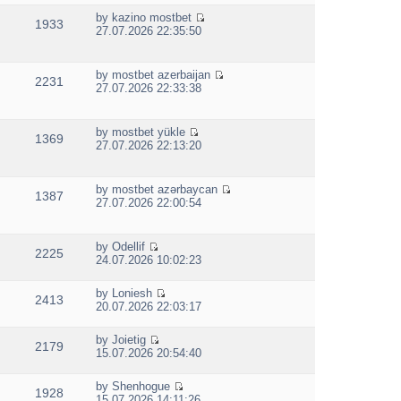
e
by
kazino mostbet
w
1933
V
27.07.2026 22:35:50
t
i
h
e
e
w
by
mostbet azerbaijan
l
2231
t
V
27.07.2026 22:33:38
a
h
i
t
e
e
e
l
w
s
by
mostbet yükle
a
1369
t
t
V
27.07.2026 22:13:20
t
h
p
i
e
e
o
e
s
l
s
w
by
mostbet azərbaycan
t
a
1387
t
t
V
27.07.2026 22:00:54
p
t
h
i
o
e
e
e
s
s
l
w
t
by
Odellif
t
a
2225
t
V
24.07.2026 10:02:23
p
t
h
i
o
e
e
e
s
s
by
Loniesh
l
w
2413
t
V
t
20.07.2026 22:03:17
a
t
i
p
t
h
e
o
e
e
by
Joietig
w
s
2179
s
V
l
15.07.2026 20:54:40
t
t
t
i
a
h
p
e
t
e
by
Shenhogue
o
w
e
1928
V
l
15.07.2026 14:11:26