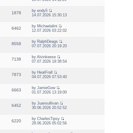
s
t
s
i
a
t
h
t
e
t
e
p
by
endy5
w
e
1878
V
l
o
14.07.2026 15:30:13
t
s
i
a
s
h
t
e
t
t
e
p
by
Michaelalini
w
e
6462
V
l
o
12.07.2026 03:22:02
t
s
i
a
s
h
t
e
t
t
e
p
by
RalphDeags
w
e
8558
V
l
o
07.07.2026 20:19:20
t
s
i
a
s
h
t
e
t
t
e
p
by
Alvinkeese
w
e
7138
V
l
o
07.07.2026 19:38:54
t
s
i
a
s
h
t
e
t
t
e
p
by
HeatFrall
w
e
7873
V
l
o
04.07.2026 07:53:40
t
s
i
a
s
h
t
e
t
t
e
p
by
JamieGow
w
e
6663
V
l
o
01.07.2026 13:19:00
t
s
i
a
s
h
t
e
t
t
e
p
by
Juansullivan
w
e
6452
V
l
o
30.06.2026 20:52:52
t
s
i
a
s
h
t
e
t
t
e
p
by
CharlesTipsy
w
e
6220
V
l
o
28.06.2026 05:02:56
t
s
i
a
s
h
t
e
t
t