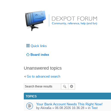
Quick links
Board index
Unanswered topics
Go to advanced search
TOPICS
Your Bank Account Needs This Right Now!
by
Akira6a
» 06.08.2026 16:36:28 » in
Test