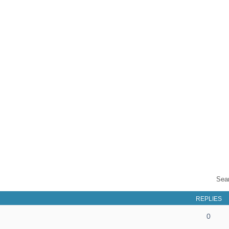
Sea
REPLIES
0