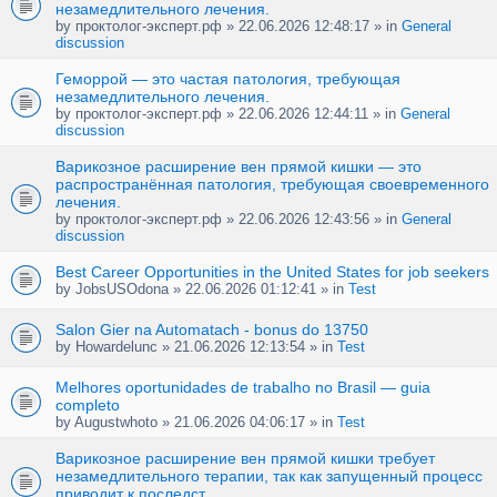
незамедлительного лечения.
by
проктолог-эксперт.рф
» 22.06.2026 12:48:17 » in
General
discussion
Геморрой — это частая патология, требующая
незамедлительного лечения.
by
проктолог-эксперт.рф
» 22.06.2026 12:44:11 » in
General
discussion
Варикозное расширение вен прямой кишки — это
распространённая патология, требующая своевременного
лечения.
by
проктолог-эксперт.рф
» 22.06.2026 12:43:56 » in
General
discussion
Best Career Opportunities in the United States for job seekers
by
JobsUSOdona
» 22.06.2026 01:12:41 » in
Test
Salon Gier na Automatach - bonus do 13750
by
Howardelunc
» 21.06.2026 12:13:54 » in
Test
Melhores oportunidades de trabalho no Brasil — guia
completo
by
Augustwhoto
» 21.06.2026 04:06:17 » in
Test
Варикозное расширение вен прямой кишки требует
незамедлительного терапии, так как запущенный процесс
приводит к последст