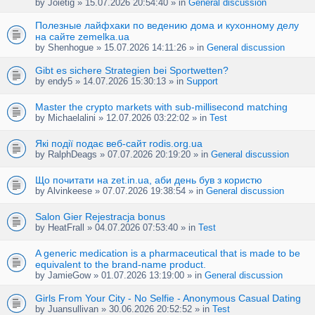
by
Joietig
» 15.07.2026 20:54:40 » in
General discussion
Полезные лайфхаки по ведению дома и кухонному делу
на сайте zemelka.ua
by
Shenhogue
» 15.07.2026 14:11:26 » in
General discussion
Gibt es sichere Strategien bei Sportwetten?
by
endy5
» 14.07.2026 15:30:13 » in
Support
Master the crypto markets with sub-millisecond matching
by
Michaelalini
» 12.07.2026 03:22:02 » in
Test
Які події подає веб-сайт rodis.org.ua
by
RalphDeags
» 07.07.2026 20:19:20 » in
General discussion
Що почитати на zet.in.ua, аби день був з користю
by
Alvinkeese
» 07.07.2026 19:38:54 » in
General discussion
Salon Gier Rejestracja bonus
by
HeatFrall
» 04.07.2026 07:53:40 » in
Test
A generic medication is a pharmaceutical that is made to be
equivalent to the brand-name product.
by
JamieGow
» 01.07.2026 13:19:00 » in
General discussion
Girls From Your City - No Selfie - Anonymous Casual Dating
by
Juansullivan
» 30.06.2026 20:52:52 » in
Test