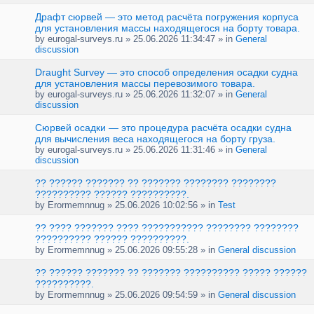
Драфт сюрвей — это метод расчёта погружения корпуса
для установления массы находящегося на борту товара.
by
eurogal-surveys.ru
» 25.06.2026 11:34:47 » in
General
discussion
Draught Survey — это способ определения осадки судна
для установления массы перевозимого товара.
by
eurogal-surveys.ru
» 25.06.2026 11:32:07 » in
General
discussion
Сюрвей осадки — это процедура расчёта осадки судна
для вычисления веса находящегося на борту груза.
by
eurogal-surveys.ru
» 25.06.2026 11:31:46 » in
General
discussion
?? ?????? ??????? ?? ??????? ???????? ????????
?????????? ?????? ??????????.
by
Erormemnnug
» 25.06.2026 10:02:56 » in
Test
?? ???? ??????? ???? ??????????? ???????? ????????
?????????? ?????? ??????????.
by
Erormemnnug
» 25.06.2026 09:55:28 » in
General discussion
?? ?????? ??????? ?? ??????? ?????????? ????? ??????
??????????.
by
Erormemnnug
» 25.06.2026 09:54:59 » in
General discussion