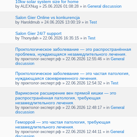
10kw solar system size for home
by
ALEXNug
» 25.06.2026 01:08:28 » in
General discussion
Salon Gier Online vs konkurencja
by
Haroldmub
» 24.06.2026 13:00:19 » in
Test
Salon Gier 24/7 support
by
Thonydah
» 22.06.2026 16:35:15 » in
Test
Проктологическое заболевание — это распространённая
проблема, нуждающаяся незамедлительного лечения.
by
проктолог-эксперт.рф
» 22.06.2026 12:55:46 » in
General
discussion
Проктологическое заболевание — это частая патология,
нуждающаяся своевременного лечения.
by
проктолог-эксперт.рф
» 22.06.2026 12:54:32 » in
Test
Варикозное расширение вен прямой кишки — это
распространённая патология, требующая
незамедлительного лечения.
by
проктолог-эксперт.рф
» 22.06.2026 12:48:17 » in
General
discussion
Геморрой — это частая патология, требующая
незамедлительного лечения.
by
проктолог-эксперт.рф
» 22.06.2026 12:44:11 » in
General
discussion