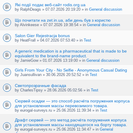
Які події подає веб-сайт rodis.org.ua
by
RalphDeags
» 07.07.2026 20:19:20 » in
General discussion
Що почитати на zet.in.ua, аби день був з користю
by
Alvinkeese
» 07.07.2026 19:38:54 » in
General discussion
Salon Gier Rejestracja bonus
by
HeatFrall
» 04.07.2026 07:53:40 » in
Test
A generic medication is a pharmaceutical that is made to be
equivalent to the brand-name product.
by
JamieGow
» 01.07.2026 13:19:00 » in
General discussion
Girls From Your City - No Selfie - Anonymous Casual Dating
by
Juansullivan
» 30.06.2026 20:52:52 » in
Test
Светопрозрачные фасада
by
CharlesTipsy
» 28.06.2026 05:02:56 » in
Test
Сюрвей осадки — это способ расчёта погружения корпуса
для установления массы перевозимого товара.
by
eurogal-surveys.ru
» 25.06.2026 11:39:34 » in
Test
Драфт сюрвей — это метод расчёта погружения корпуса
для установления массы находящегося на борту товара.
by
eurogal-surveys.ru
» 25.06.2026 11:34:47 » in
General