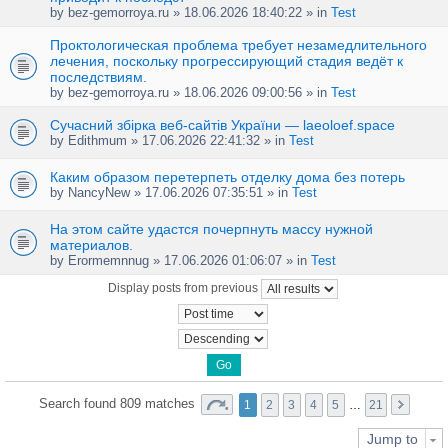
by
bez-gemorroya.ru
» 18.06.2026 18:40:22 » in
Test
Проктологическая проблема требует незамедлительного
лечения, поскольку прогрессирующий стадия ведёт к
последствиям.
by
bez-gemorroya.ru
» 18.06.2026 09:00:56 » in
Test
Сучасний збірка веб-сайтів України — laeoloef.space
by
Edithmum
» 17.06.2026 22:41:32 » in
Test
Каким образом перетерпеть отделку дома без потерь
by
NancyNew
» 17.06.2026 07:35:51 » in
Test
На этом сайте удастся почерпнуть массу нужной
материалов.
by
Erormemnnug
» 17.06.2026 01:06:07 » in
Test
Display posts from previous
Search found 809 matches
1
2
3
4
5
…
21
Jump to