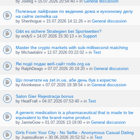
by
Joietig
» 15.07.2026 20:54:40 » in
General discussion
Полезные лайфхаки по ведению дома и кухонному делу
на сайте zemelka.ua
by
Shenhogue
» 15.07.2026 14:11:26 » in
General discussion
Gibt es sichere Strategien bei Sportwetten?
by
endy5
» 14.07.2026 15:30:13 » in
Support
Master the crypto markets with sub-millisecond matching
by
Michaelalini
» 12.07.2026 03:22:02 » in
Test
Які події подає веб-сайт rodis.org.ua
by
RalphDeags
» 07.07.2026 20:19:20 » in
General discussion
Що почитати на zet.in.ua, аби день був з користю
by
Alvinkeese
» 07.07.2026 19:38:54 » in
General discussion
Salon Gier Rejestracja bonus
by
HeatFrall
» 04.07.2026 07:53:40 » in
Test
A generic medication is a pharmaceutical that is made to be
equivalent to the brand-name product.
by
JamieGow
» 01.07.2026 13:19:00 » in
General discussion
Girls From Your City - No Selfie - Anonymous Casual Dating
by
Juansullivan
» 30.06.2026 20:52:52 » in
Test