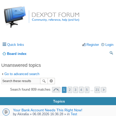
Quick links
Register
Login
Board index
ea
Unanswered topics
rc
Go to advanced search
h
Search found 809 matches
1
2
3
4
5
…
21
Topics
Your Bank Account Needs This Right Now!
by
Akira6a
» 06.08.2026 16:36:28 » in
Test