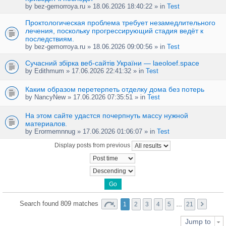
by
bez-gemorroya.ru
» 18.06.2026 18:40:22 » in
Test
Проктологическая проблема требует незамедлительного
лечения, поскольку прогрессирующий стадия ведёт к
последствиям.
by
bez-gemorroya.ru
» 18.06.2026 09:00:56 » in
Test
Сучасний збірка веб-сайтів України — laeoloef.space
by
Edithmum
» 17.06.2026 22:41:32 » in
Test
Каким образом перетерпеть отделку дома без потерь
by
NancyNew
» 17.06.2026 07:35:51 » in
Test
На этом сайте удастся почерпнуть массу нужной
материалов.
by
Erormemnnug
» 17.06.2026 01:06:07 » in
Test
Display posts from previous
Search found 809 matches
1
2
3
4
5
…
21
Jump to