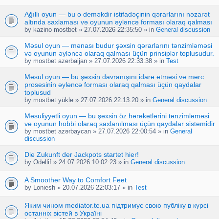
Ağıllı oyun — bu o deməkdir istifadəçinin qərarlarını nəzarət
altında saxlaması və oyunun əyləncə forması olaraq qalması
by
kazino mostbet
» 27.07.2026 22:35:50 » in
General discussion
Məsul oyun — mənası budur şəxsin qərarlarını tənzimləməsi
və oyunun əyləncə olaraq qalması üçün prinsiplər toplusudur.
by
mostbet azerbaijan
» 27.07.2026 22:33:38 » in
Test
Məsul oyun — bu şəxsin davranışını idarə etməsi və mərc
prosesinin əyləncə forması olaraq qalması üçün qaydalar
toplusud
by
mostbet yükle
» 27.07.2026 22:13:20 » in
General discussion
Məsuliyyətli oyun — bu şəxsin öz hərəkətlərini tənzimləməsi
və oyunun hobbi olaraq saxlanılması üçün qaydalar sistemidir
by
mostbet azərbaycan
» 27.07.2026 22:00:54 » in
General
discussion
Die Zukunft der Jackpots startet hier!
by
Odellif
» 24.07.2026 10:02:23 » in
General discussion
A Smoother Way to Comfort Feet
by
Loniesh
» 20.07.2026 22:03:17 » in
Test
Яким чином mediator.te.ua підтримує свою публіку в курсі
останніх вістей в Україні