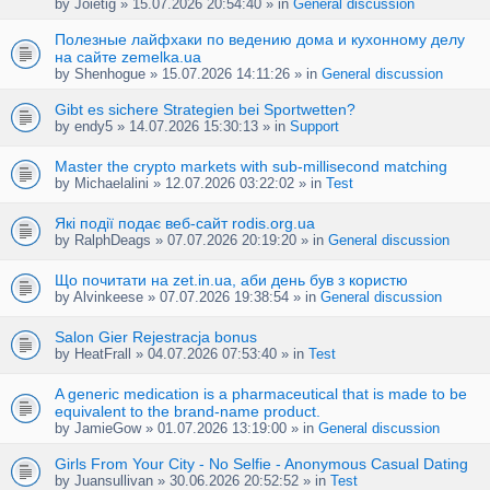
by
Joietig
» 15.07.2026 20:54:40 » in
General discussion
Полезные лайфхаки по ведению дома и кухонному делу
на сайте zemelka.ua
by
Shenhogue
» 15.07.2026 14:11:26 » in
General discussion
Gibt es sichere Strategien bei Sportwetten?
by
endy5
» 14.07.2026 15:30:13 » in
Support
Master the crypto markets with sub-millisecond matching
by
Michaelalini
» 12.07.2026 03:22:02 » in
Test
Які події подає веб-сайт rodis.org.ua
by
RalphDeags
» 07.07.2026 20:19:20 » in
General discussion
Що почитати на zet.in.ua, аби день був з користю
by
Alvinkeese
» 07.07.2026 19:38:54 » in
General discussion
Salon Gier Rejestracja bonus
by
HeatFrall
» 04.07.2026 07:53:40 » in
Test
A generic medication is a pharmaceutical that is made to be
equivalent to the brand-name product.
by
JamieGow
» 01.07.2026 13:19:00 » in
General discussion
Girls From Your City - No Selfie - Anonymous Casual Dating
by
Juansullivan
» 30.06.2026 20:52:52 » in
Test