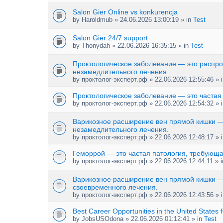
Salon Gier Online vs konkurencja
by
Haroldmub
» 24.06.2026 13:00:19 » in
Test
Salon Gier 24/7 support
by
Thonydah
» 22.06.2026 16:35:15 » in
Test
Проктологическое заболевание — это распр
незамедлительного лечения.
by
проктолог-эксперт.рф
» 22.06.2026 12:55:46 » 
Проктологическое заболевание — это частая
by
проктолог-эксперт.рф
» 22.06.2026 12:54:32 » 
Варикозное расширение вен прямой кишки —
незамедлительного лечения.
by
проктолог-эксперт.рф
» 22.06.2026 12:48:17 » 
Геморрой — это частая патология, требующа
by
проктолог-эксперт.рф
» 22.06.2026 12:44:11 » 
Варикозное расширение вен прямой кишки —
своевременного лечения.
by
проктолог-эксперт.рф
» 22.06.2026 12:43:56 » 
Best Career Opportunities in the United States 
by
JobsUSOdona
» 22.06.2026 01:12:41 » in
Test