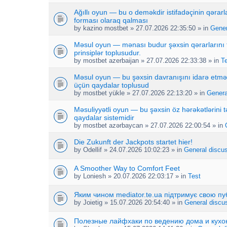
Ağıllı oyun — bu o deməkdir istifadəçinin qərar
forması olaraq qalması
by
kazino mostbet
» 27.07.2026 22:35:50 » in
Gener
Məsul oyun — mənası budur şəxsin qərarlarını
prinsiplər toplusudur.
by
mostbet azerbaijan
» 27.07.2026 22:33:38 » in
T
Məsul oyun — bu şəxsin davranışını idarə etmə
üçün qaydalar toplusud
by
mostbet yükle
» 27.07.2026 22:13:20 » in
Genera
Məsuliyyətli oyun — bu şəxsin öz hərəkətlərini
qaydalar sistemidir
by
mostbet azərbaycan
» 27.07.2026 22:00:54 » in
Die Zukunft der Jackpots startet hier!
by
Odellif
» 24.07.2026 10:02:23 » in
General discu
A Smoother Way to Comfort Feet
by
Loniesh
» 20.07.2026 22:03:17 » in
Test
Яким чином mediator.te.ua підтримує свою публі
by
Joietig
» 15.07.2026 20:54:40 » in
General discu
Полезные лайфхаки по ведению дома и кухон