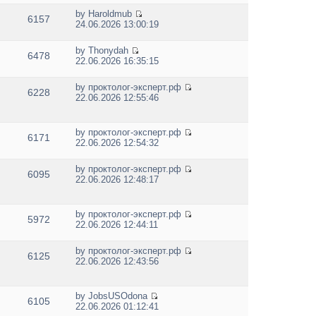
h
t
e
t
e
p
by
Haroldmub
w
e
6157
V
l
o
24.06.2026 13:00:19
t
s
i
a
s
h
t
e
t
t
e
p
by
Thonydah
w
e
6478
V
l
o
22.06.2026 16:35:15
t
s
i
a
s
h
t
e
t
t
e
p
by
проктолог-эксперт.рф
w
e
6228
V
l
o
22.06.2026 12:55:46
t
s
i
a
s
h
t
e
t
t
e
p
w
e
by
проктолог-эксперт.рф
l
o
6171
t
s
V
22.06.2026 12:54:32
a
s
h
t
i
t
t
e
p
e
e
by
проктолог-эксперт.рф
l
o
w
6095
s
V
22.06.2026 12:48:17
a
s
t
t
i
t
t
h
p
e
e
e
o
w
s
by
проктолог-эксперт.рф
l
s
5972
t
t
V
22.06.2026 12:44:11
a
t
h
p
i
t
e
o
e
e
by
проктолог-эксперт.рф
l
s
w
6125
s
V
22.06.2026 12:43:56
a
t
t
t
i
t
h
p
e
e
e
o
w
s
by
JobsUSOdona
l
s
6105
t
V
t
22.06.2026 01:12:41
a
t
h
i
p