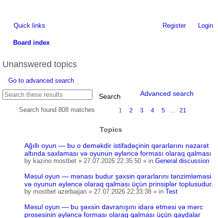
Quick links
Register
Login
Board index
ea
Unanswered topics
rc
Go to advanced search
h
Advanced search
Search
Search found 808 matches
1
2
3
4
5
…
21
Topics
Ağıllı oyun — bu o deməkdir istifadəçinin qərarlarını nəzarət
altında saxlaması və oyunun əyləncə forması olaraq qalması
by
kazino mostbet
» 27.07.2026 22:35:50 » in
General discussion
Məsul oyun — mənası budur şəxsin qərarlarını tənzimləməsi
və oyunun əyləncə olaraq qalması üçün prinsiplər toplusudur.
by
mostbet azerbaijan
» 27.07.2026 22:33:38 » in
Test
Məsul oyun — bu şəxsin davranışını idarə etməsi və mərc
prosesinin əyləncə forması olaraq qalması üçün qaydalar