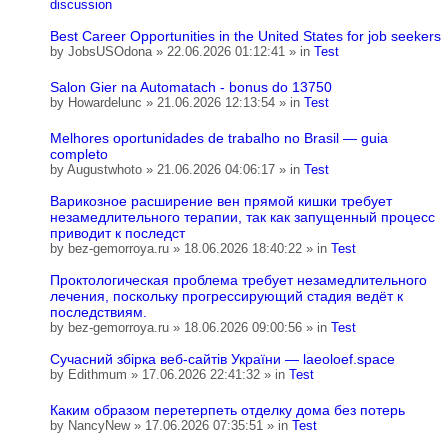
discussion
Best Career Opportunities in the United States for job seekers
by
JobsUSOdona
» 22.06.2026 01:12:41 » in
Test
Salon Gier na Automatach - bonus do 13750
by
Howardelunc
» 21.06.2026 12:13:54 » in
Test
Melhores oportunidades de trabalho no Brasil — guia
completo
by
Augustwhoto
» 21.06.2026 04:06:17 » in
Test
Варикозное расширение вен прямой кишки требует
незамедлительного терапии, так как запущенный процесс
приводит к последст
by
bez-gemorroya.ru
» 18.06.2026 18:40:22 » in
Test
Проктологическая проблема требует незамедлительного
лечения, поскольку прогрессирующий стадия ведёт к
последствиям.
by
bez-gemorroya.ru
» 18.06.2026 09:00:56 » in
Test
Сучасний збірка веб-сайтів України — laeoloef.space
by
Edithmum
» 17.06.2026 22:41:32 » in
Test
Каким образом перетерпеть отделку дома без потерь
by
NancyNew
» 17.06.2026 07:35:51 » in
Test