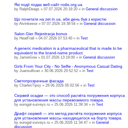
Які події подає веб-сайт rodis.org.ua
by
RalphDeags
» 07.07.2026 20:19:20 » in
General discussion
Що почитати на zet.in.ua, аби день був з користю
by
Alvinkeese
» 07.07.2026 19:38:54 » in
General discussion
Salon Gier Rejestracja bonus
by
HeatFrall
» 04.07.2026 07:53:40 » in
Test
A generic medication is a pharmaceutical that is made to be
equivalent to the brand-name product.
by
JamieGow
» 01.07.2026 13:19:00 » in
General discussion
Girls From Your City - No Selfie - Anonymous Casual Dating
by
Juansullivan
» 30.06.2026 20:52:52 » in
Test
Светопрозрачные фасада
by
CharlesTipsy
» 28.06.2026 05:02:56 » in
Test
Сюрвей осадки — это способ расчёта погружения корпуса
для установления массы перевозимого товара.
by
eurogal-surveys.ru
» 25.06.2026 11:39:34 » in
Test
Драфт сюрвей — это метод расчёта погружения корпуса
для установления массы находящегося на борту товара.
by
eurogal-surveys.ru
» 25.06.2026 11:34:47 » in
General
discussion