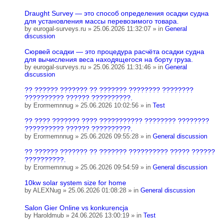
Draught Survey — это способ определения осадки судна
для установления массы перевозимого товара.
by
eurogal-surveys.ru
» 25.06.2026 11:32:07 » in
General
discussion
Сюрвей осадки — это процедура расчёта осадки судна
для вычисления веса находящегося на борту груза.
by
eurogal-surveys.ru
» 25.06.2026 11:31:46 » in
General
discussion
?? ?????? ??????? ?? ??????? ???????? ????????
?????????? ?????? ??????????.
by
Erormemnnug
» 25.06.2026 10:02:56 » in
Test
?? ???? ??????? ???? ??????????? ???????? ????????
?????????? ?????? ??????????.
by
Erormemnnug
» 25.06.2026 09:55:28 » in
General discussion
?? ?????? ??????? ?? ??????? ?????????? ????? ??????
??????????.
by
Erormemnnug
» 25.06.2026 09:54:59 » in
General discussion
10kw solar system size for home
by
ALEXNug
» 25.06.2026 01:08:28 » in
General discussion
Salon Gier Online vs konkurencja
by
Haroldmub
» 24.06.2026 13:00:19 » in
Test