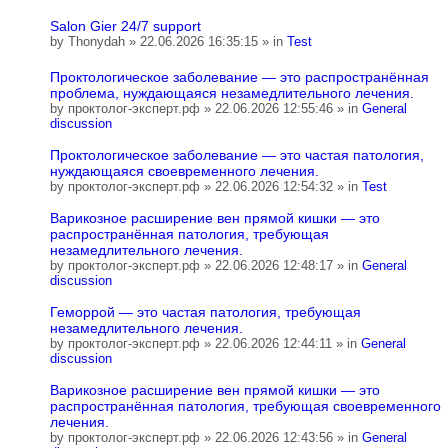
Salon Gier 24/7 support
by
Thonydah
» 22.06.2026 16:35:15 » in
Test
Проктологическое заболевание — это распространённая
проблема, нуждающаяся незамедлительного лечения.
by
проктолог-эксперт.рф
» 22.06.2026 12:55:46 » in
General
discussion
Проктологическое заболевание — это частая патология,
нуждающаяся своевременного лечения.
by
проктолог-эксперт.рф
» 22.06.2026 12:54:32 » in
Test
Варикозное расширение вен прямой кишки — это
распространённая патология, требующая
незамедлительного лечения.
by
проктолог-эксперт.рф
» 22.06.2026 12:48:17 » in
General
discussion
Геморрой — это частая патология, требующая
незамедлительного лечения.
by
проктолог-эксперт.рф
» 22.06.2026 12:44:11 » in
General
discussion
Варикозное расширение вен прямой кишки — это
распространённая патология, требующая своевременного
лечения.
by
проктолог-эксперт.рф
» 22.06.2026 12:43:56 » in
General