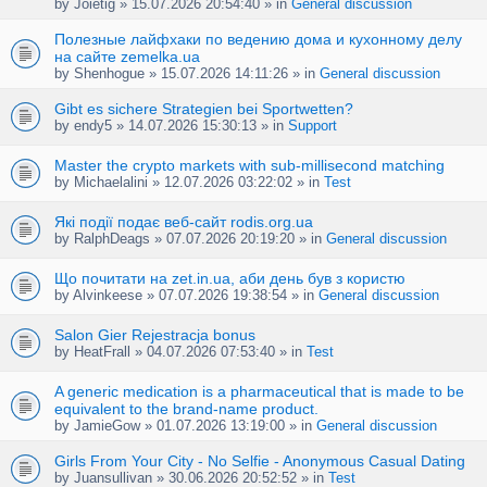
by
Joietig
» 15.07.2026 20:54:40 » in
General discussion
Полезные лайфхаки по ведению дома и кухонному делу
на сайте zemelka.ua
by
Shenhogue
» 15.07.2026 14:11:26 » in
General discussion
Gibt es sichere Strategien bei Sportwetten?
by
endy5
» 14.07.2026 15:30:13 » in
Support
Master the crypto markets with sub-millisecond matching
by
Michaelalini
» 12.07.2026 03:22:02 » in
Test
Які події подає веб-сайт rodis.org.ua
by
RalphDeags
» 07.07.2026 20:19:20 » in
General discussion
Що почитати на zet.in.ua, аби день був з користю
by
Alvinkeese
» 07.07.2026 19:38:54 » in
General discussion
Salon Gier Rejestracja bonus
by
HeatFrall
» 04.07.2026 07:53:40 » in
Test
A generic medication is a pharmaceutical that is made to be
equivalent to the brand-name product.
by
JamieGow
» 01.07.2026 13:19:00 » in
General discussion
Girls From Your City - No Selfie - Anonymous Casual Dating
by
Juansullivan
» 30.06.2026 20:52:52 » in
Test