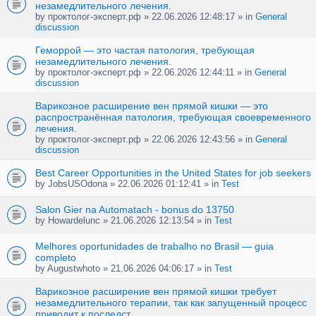
незамедлительного лечения.
by
проктолог-эксперт.рф
» 22.06.2026 12:48:17 » in
General
discussion
Геморрой — это частая патология, требующая
незамедлительного лечения.
by
проктолог-эксперт.рф
» 22.06.2026 12:44:11 » in
General
discussion
Варикозное расширение вен прямой кишки — это
распространённая патология, требующая своевременного
лечения.
by
проктолог-эксперт.рф
» 22.06.2026 12:43:56 » in
General
discussion
Best Career Opportunities in the United States for job seekers
by
JobsUSOdona
» 22.06.2026 01:12:41 » in
Test
Salon Gier na Automatach - bonus do 13750
by
Howardelunc
» 21.06.2026 12:13:54 » in
Test
Melhores oportunidades de trabalho no Brasil — guia
completo
by
Augustwhoto
» 21.06.2026 04:06:17 » in
Test
Варикозное расширение вен прямой кишки требует
незамедлительного терапии, так как запущенный процесс
приводит к последст