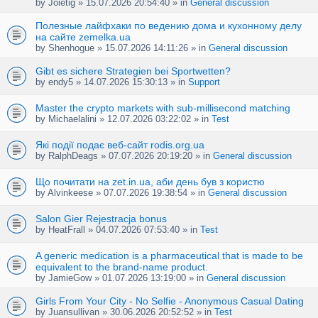
by
Joietig
» 15.07.2026 20:54:40 » in
General discussion
Полезные лайфхаки по ведению дома и кухонному делу
на сайте zemelka.ua
by
Shenhogue
» 15.07.2026 14:11:26 » in
General discussion
Gibt es sichere Strategien bei Sportwetten?
by
endy5
» 14.07.2026 15:30:13 » in
Support
Master the crypto markets with sub-millisecond matching
by
Michaelalini
» 12.07.2026 03:22:02 » in
Test
Які події подає веб-сайт rodis.org.ua
by
RalphDeags
» 07.07.2026 20:19:20 » in
General discussion
Що почитати на zet.in.ua, аби день був з користю
by
Alvinkeese
» 07.07.2026 19:38:54 » in
General discussion
Salon Gier Rejestracja bonus
by
HeatFrall
» 04.07.2026 07:53:40 » in
Test
A generic medication is a pharmaceutical that is made to be
equivalent to the brand-name product.
by
JamieGow
» 01.07.2026 13:19:00 » in
General discussion
Girls From Your City - No Selfie - Anonymous Casual Dating
by
Juansullivan
» 30.06.2026 20:52:52 » in
Test