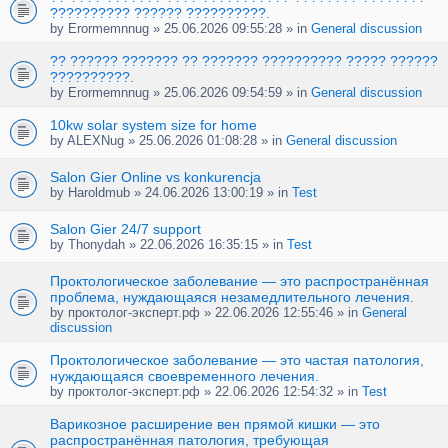
?????????? ?????? ??????????.
by
Erormemnnug
» 25.06.2026 09:55:28 » in
General discussion
?? ?????? ??????? ?? ??????? ?????????? ????? ??????
??????????.
by
Erormemnnug
» 25.06.2026 09:54:59 » in
General discussion
10kw solar system size for home
by
ALEXNug
» 25.06.2026 01:08:28 » in
General discussion
Salon Gier Online vs konkurencja
by
Haroldmub
» 24.06.2026 13:00:19 » in
Test
Salon Gier 24/7 support
by
Thonydah
» 22.06.2026 16:35:15 » in
Test
Проктологическое заболевание — это распространённая
проблема, нуждающаяся незамедлительного лечения.
by
проктолог-эксперт.рф
» 22.06.2026 12:55:46 » in
General
discussion
Проктологическое заболевание — это частая патология,
нуждающаяся своевременного лечения.
by
проктолог-эксперт.рф
» 22.06.2026 12:54:32 » in
Test
Варикозное расширение вен прямой кишки — это
распространённая патология, требующая