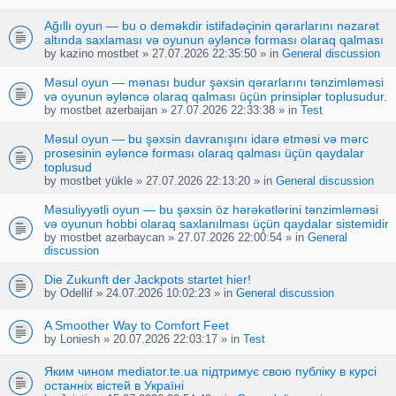
Ağıllı oyun — bu o deməkdir istifadəçinin qərarlarını nəzarət
altında saxlaması və oyunun əyləncə forması olaraq qalması
by
kazino mostbet
» 27.07.2026 22:35:50 » in
General discussion
Məsul oyun — mənası budur şəxsin qərarlarını tənzimləməsi
və oyunun əyləncə olaraq qalması üçün prinsiplər toplusudur.
by
mostbet azerbaijan
» 27.07.2026 22:33:38 » in
Test
Məsul oyun — bu şəxsin davranışını idarə etməsi və mərc
prosesinin əyləncə forması olaraq qalması üçün qaydalar
toplusud
by
mostbet yükle
» 27.07.2026 22:13:20 » in
General discussion
Məsuliyyətli oyun — bu şəxsin öz hərəkətlərini tənzimləməsi
və oyunun hobbi olaraq saxlanılması üçün qaydalar sistemidir
by
mostbet azərbaycan
» 27.07.2026 22:00:54 » in
General
discussion
Die Zukunft der Jackpots startet hier!
by
Odellif
» 24.07.2026 10:02:23 » in
General discussion
A Smoother Way to Comfort Feet
by
Loniesh
» 20.07.2026 22:03:17 » in
Test
Яким чином mediator.te.ua підтримує свою публіку в курсі
останніх вістей в Україні