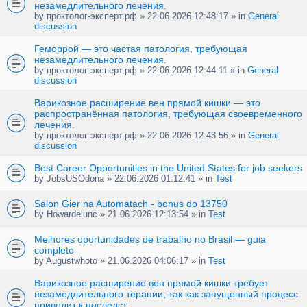
незамедлительного лечения.
by
проктолог-эксперт.рф
» 22.06.2026 12:48:17 » in
General
discussion
Геморрой — это частая патология, требующая
незамедлительного лечения.
by
проктолог-эксперт.рф
» 22.06.2026 12:44:11 » in
General
discussion
Варикозное расширение вен прямой кишки — это
распространённая патология, требующая своевременного
лечения.
by
проктолог-эксперт.рф
» 22.06.2026 12:43:56 » in
General
discussion
Best Career Opportunities in the United States for job seekers
by
JobsUSOdona
» 22.06.2026 01:12:41 » in
Test
Salon Gier na Automatach - bonus do 13750
by
Howardelunc
» 21.06.2026 12:13:54 » in
Test
Melhores oportunidades de trabalho no Brasil — guia
completo
by
Augustwhoto
» 21.06.2026 04:06:17 » in
Test
Варикозное расширение вен прямой кишки требует
незамедлительного терапии, так как запущенный процесс
приводит к последст