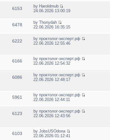
h
t
e
t
e
p
by
Haroldmub
w
e
6153
V
l
o
24.06.2026 13:00:19
t
s
i
a
s
h
t
e
t
t
e
p
by
Thonydah
w
e
6478
V
l
o
22.06.2026 16:35:15
t
s
i
a
s
h
t
e
t
t
e
p
by
проктолог-эксперт.рф
w
e
6222
V
l
o
22.06.2026 12:55:46
t
s
i
a
s
h
t
e
t
t
e
p
w
e
by
проктолог-эксперт.рф
l
o
6166
t
s
V
22.06.2026 12:54:32
a
s
h
t
i
t
t
e
p
e
e
by
проктолог-эксперт.рф
l
o
w
6086
s
V
22.06.2026 12:48:17
a
s
t
t
i
t
t
h
p
e
e
e
o
w
s
by
проктолог-эксперт.рф
l
s
5961
t
t
V
22.06.2026 12:44:11
a
t
h
p
i
t
e
o
e
e
by
проктолог-эксперт.рф
l
s
w
6123
s
V
22.06.2026 12:43:56
a
t
t
t
i
t
h
p
e
e
e
o
w
s
by
JobsUSOdona
l
s
6103
t
V
t
22.06.2026 01:12:41
a
t
h
i
p