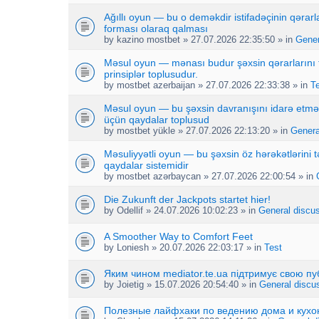
Ağıllı oyun — bu o deməkdir istifadəçinin qərar
forması olaraq qalması
by
kazino mostbet
» 27.07.2026 22:35:50 » in
Gener
Məsul oyun — mənası budur şəxsin qərarlarını
prinsiplər toplusudur.
by
mostbet azerbaijan
» 27.07.2026 22:33:38 » in
T
Məsul oyun — bu şəxsin davranışını idarə etmə
üçün qaydalar toplusud
by
mostbet yükle
» 27.07.2026 22:13:20 » in
Genera
Məsuliyyətli oyun — bu şəxsin öz hərəkətlərini
qaydalar sistemidir
by
mostbet azərbaycan
» 27.07.2026 22:00:54 » in
Die Zukunft der Jackpots startet hier!
by
Odellif
» 24.07.2026 10:02:23 » in
General discu
A Smoother Way to Comfort Feet
by
Loniesh
» 20.07.2026 22:03:17 » in
Test
Яким чином mediator.te.ua підтримує свою публі
by
Joietig
» 15.07.2026 20:54:40 » in
General discu
Полезные лайфхаки по ведению дома и кухон