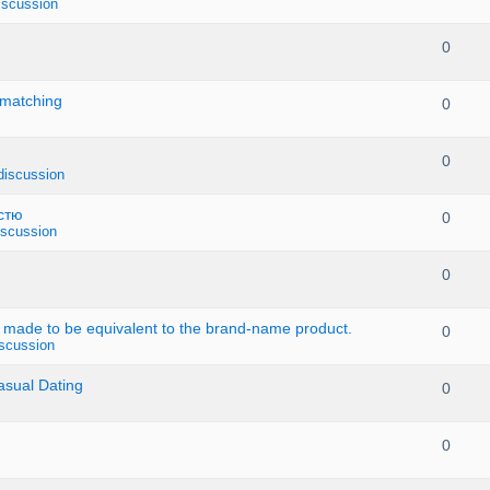
iscussion
0
 matching
0
0
discussion
истю
0
iscussion
0
is made to be equivalent to the brand-name product.
0
iscussion
asual Dating
0
0