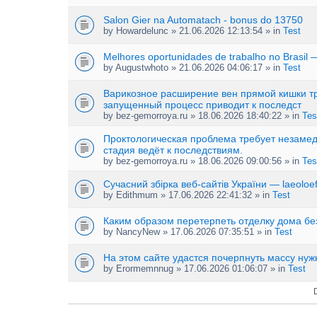
Salon Gier na Automatach - bonus do 13750
by
Howardelunc
» 21.06.2026 12:13:54 » in
Test
Melhores oportunidades de trabalho no Brasil 
by
Augustwhoto
» 21.06.2026 04:06:17 » in
Test
Варикозное расширение вен прямой кишки тр
запущенный процесс приводит к последст
by
bez-gemorroya.ru
» 18.06.2026 18:40:22 » in
Tes
Проктологическая проблема требует незаме
стадия ведёт к последствиям.
by
bez-gemorroya.ru
» 18.06.2026 09:00:56 » in
Tes
Сучасний збірка веб-сайтів України — laeoloe
by
Edithmum
» 17.06.2026 22:41:32 » in
Test
Каким образом перетерпеть отделку дома бе
by
NancyNew
» 17.06.2026 07:35:51 » in
Test
На этом сайте удастся почерпнуть массу ну
by
Erormemnnug
» 17.06.2026 01:06:07 » in
Test