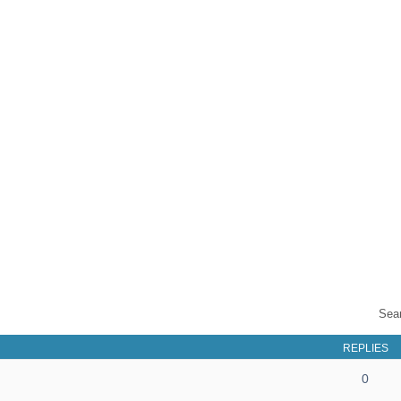
Sea
REPLIES
0