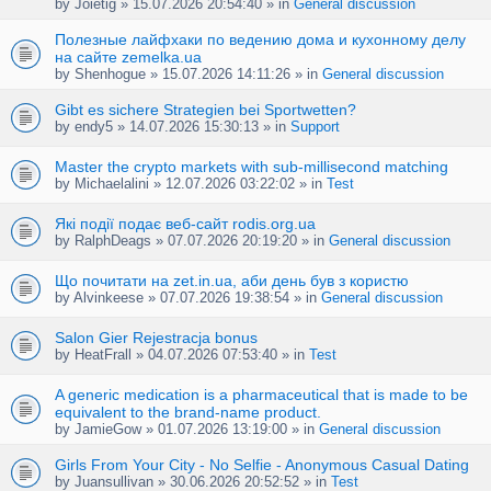
by
Joietig
» 15.07.2026 20:54:40 » in
General discussion
Полезные лайфхаки по ведению дома и кухонному делу
на сайте zemelka.ua
by
Shenhogue
» 15.07.2026 14:11:26 » in
General discussion
Gibt es sichere Strategien bei Sportwetten?
by
endy5
» 14.07.2026 15:30:13 » in
Support
Master the crypto markets with sub-millisecond matching
by
Michaelalini
» 12.07.2026 03:22:02 » in
Test
Які події подає веб-сайт rodis.org.ua
by
RalphDeags
» 07.07.2026 20:19:20 » in
General discussion
Що почитати на zet.in.ua, аби день був з користю
by
Alvinkeese
» 07.07.2026 19:38:54 » in
General discussion
Salon Gier Rejestracja bonus
by
HeatFrall
» 04.07.2026 07:53:40 » in
Test
A generic medication is a pharmaceutical that is made to be
equivalent to the brand-name product.
by
JamieGow
» 01.07.2026 13:19:00 » in
General discussion
Girls From Your City - No Selfie - Anonymous Casual Dating
by
Juansullivan
» 30.06.2026 20:52:52 » in
Test