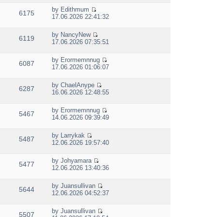
e
l
o
w
s
by
Edithmum
a
s
6175
t
V
t
17.06.2026 22:41:32
t
t
h
i
p
e
e
e
o
s
by
NancyNew
l
w
s
6119
V
t
17.06.2026 07:35:51
a
t
t
i
p
t
h
e
o
e
e
by
Erormemnnug
w
s
6087
s
V
l
17.06.2026 01:06:07
t
t
t
i
a
h
p
e
t
e
by
ChaelAnype
o
w
e
6287
V
l
16.06.2026 12:48:55
s
t
s
i
a
t
h
t
e
t
e
p
by
Erormemnnug
w
e
5467
V
l
o
14.06.2026 09:39:49
t
s
i
a
s
h
t
e
t
t
e
p
by
Larrykak
w
e
5487
V
l
o
12.06.2026 19:57:40
t
s
i
a
s
h
t
e
t
t
e
p
by
Johyamara
w
e
5477
V
l
o
12.06.2026 13:40:36
t
s
i
a
s
h
t
e
t
t
e
p
by
Juansullivan
w
e
5644
V
l
o
12.06.2026 04:52:37
t
s
i
a
s
h
t
e
t
t
e
p
by
Juansullivan
w
e
5507
V