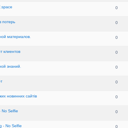
f.space
0
з потерь
0
жной материалов.
0
т клиентов
0
ной знаний.
0
ют
0
ких новинних сайтів
0
 No Selfie
0
 - No Selfie
0