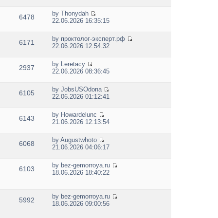
i
t
t
h
p
e
e
e
by
Thonydah
o
w
6478
s
V
l
22.06.2026 16:35:15
s
t
t
i
a
t
h
p
e
t
e
by
проктолог-эксперт.рф
o
w
e
6171
V
l
22.06.2026 12:54:32
s
t
s
i
a
t
h
t
e
t
e
p
by
Leretacy
w
e
2937
V
l
o
22.06.2026 08:36:45
t
s
i
a
s
h
t
e
t
t
e
p
by
JobsUSOdona
w
e
6105
V
l
o
22.06.2026 01:12:41
t
s
i
a
s
h
t
e
t
t
e
p
by
Howardelunc
w
e
6143
V
l
o
21.06.2026 12:13:54
t
s
i
a
s
h
t
e
t
t
e
p
by
Augustwhoto
w
e
6068
V
l
o
21.06.2026 04:06:17
t
s
i
a
s
h
t
e
t
t
e
p
by
bez-gemorroya.ru
w
e
6103
V
l
o
18.06.2026 18:40:22
t
s
i
a
s
h
t
e
t
t
e
p
w
e
by
bez-gemorroya.ru
l
o
5992
t
s
V
18.06.2026 09:00:56
a
s
h
t
i
t
t
e
p
e