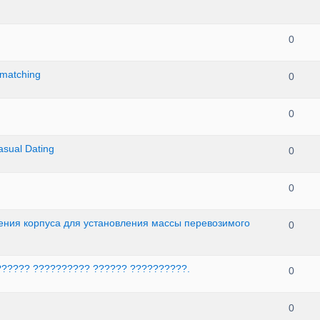
0
 matching
0
0
asual Dating
0
0
ения корпуса для установления массы перевозимого
0
?????? ?????????? ?????? ??????????.
0
0