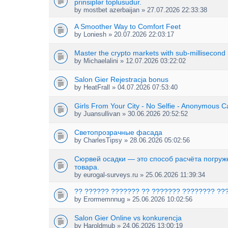
prinsiplər toplusudur.
by
mostbet azerbaijan
» 27.07.2026 22:33:38
A Smoother Way to Comfort Feet
by
Loniesh
» 20.07.2026 22:03:17
Master the crypto markets with sub-millisecond
by
Michaelalini
» 12.07.2026 03:22:02
Salon Gier Rejestracja bonus
by
HeatFrall
» 04.07.2026 07:53:40
Girls From Your City - No Selfie - Anonymous C
by
Juansullivan
» 30.06.2026 20:52:52
Светопрозрачные фасада
by
CharlesTipsy
» 28.06.2026 05:02:56
Сюрвей осадки — это способ расчёта погруж
товара.
by
eurogal-surveys.ru
» 25.06.2026 11:39:34
?? ?????? ??????? ?? ??????? ???????? ??
by
Erormemnnug
» 25.06.2026 10:02:56
Salon Gier Online vs konkurencja
by
Haroldmub
» 24.06.2026 13:00:19