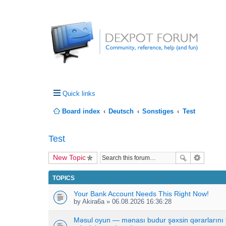
Quick links
Board index
Deutsch
Sonstiges
Test
Test
New Topic
TOPICS
Your Bank Account Needs This Right Now!
by
Akira6a
» 06.08.2026 16:36:28
Məsul oyun — mənası budur şəxsin qərarlarını