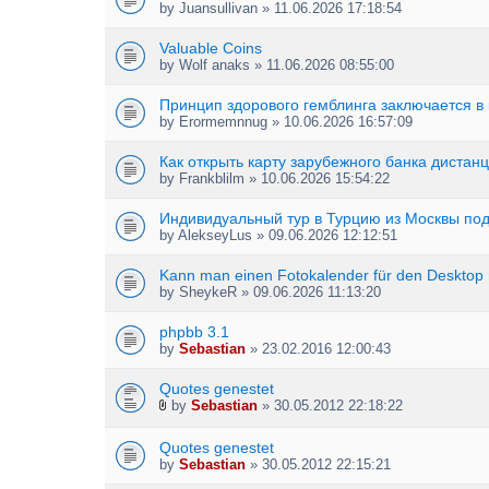
by
Juansullivan
» 11.06.2026 17:18:54
Valuable Coins
by
Wolf anaks
» 11.06.2026 08:55:00
Принцип здорового гемблинга заключается в
by
Erormemnnug
» 10.06.2026 16:57:09
Как открыть карту зарубежного банка дистан
by
Frankblilm
» 10.06.2026 15:54:22
Индивидуальный тур в Турцию из Москвы под
by
AlekseyLus
» 09.06.2026 12:12:51
Kann man einen Fotokalender für den Desktop 
by
SheykeR
» 09.06.2026 11:13:20
phpbb 3.1
by
Sebastian
» 23.02.2016 12:00:43
Quotes genestet
by
Sebastian
» 30.05.2012 22:18:22
A
t
Quotes genestet
t
by
Sebastian
» 30.05.2012 22:15:21
a
c