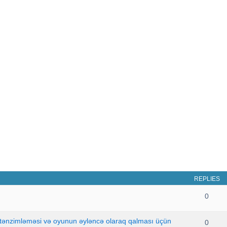
REPLIES
0
 tənzimləməsi və oyunun əyləncə olaraq qalması üçün
0