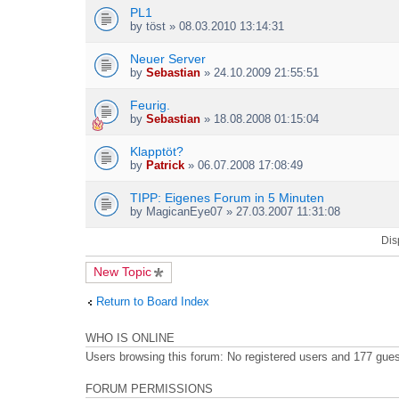
h
PL1
m
by
töst
» 08.03.2010 13:14:31
e
n
Neuer Server
t
by
Sebastian
» 24.10.2009 21:55:51
(
s
)
Feurig.
by
Sebastian
» 18.08.2008 01:15:04
Klapptöt?
by
Patrick
» 06.07.2008 17:08:49
TIPP: Eigenes Forum in 5 Minuten
by
MagicanEye07
» 27.03.2007 11:31:08
Dis
New Topic
Return to Board Index
WHO IS ONLINE
Users browsing this forum: No registered users and 177 gue
FORUM PERMISSIONS