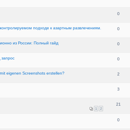
0
 контролируемом подходе к азартным развлечениям.
0
ционно из России: Полный гайд
0
 запрос
0
mit eigenen Screenshots erstellen?
2
3
21
1
2
0