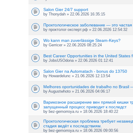
Salon Gier 24/7 support
by
Thonydah
» 22.06.2026 16:35:15
Проктологическое заболевание — это частая
by
проктолог-эксперт.рф
» 22.06.2026 12:54:32
Wo kann man zuverlässige Steam-Keys?
by
Gerricer
» 22.06.2026 08:25:24
Best Career Opportunities in the United States 
by
JobsUSOdona
» 22.06.2026 01:12:41
Salon Gier na Automatach - bonus do 13750
by
Howardelunc
» 21.06.2026 12:13:54
Melhores oportunidades de trabalho no Brasil 
by
Augustwhoto
» 21.06.2026 04:06:17
Варикозное расширение вен прямой кишки тр
запущенный процесс приводит к последст
by
bez-gemorroya.ru
» 18.06.2026 18:40:22
Проктологическая проблема требует незаме
стадия ведёт к последствиям.
by
bez-gemorroya.ru
» 18.06.2026 09:00:56