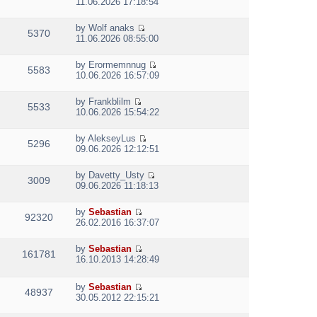
l
o
11.06.2026 17:18:54
t
s
i
a
s
h
t
e
t
t
e
p
by
Wolf anaks
w
e
5370
V
l
o
11.06.2026 08:55:00
t
s
i
a
s
h
t
e
t
t
e
p
by
Erormemnnug
w
e
5583
V
l
o
10.06.2026 16:57:09
t
s
i
a
s
h
t
e
t
t
e
p
by
Frankblilm
w
e
5533
V
l
o
10.06.2026 15:54:22
t
s
i
a
s
h
t
e
t
t
e
p
by
AlekseyLus
w
e
5296
V
l
o
09.06.2026 12:12:51
t
s
i
a
s
h
t
e
t
t
e
p
by
Davetty_Usty
w
e
3009
V
l
o
09.06.2026 11:18:13
t
s
i
a
s
h
t
e
t
t
e
p
by
Sebastian
w
e
92320
V
l
o
26.02.2016 16:37:07
t
s
i
a
s
h
t
e
t
t
e
p
by
Sebastian
w
e
161781
V
l
o
16.10.2013 14:28:49
t
s
i
a
s
h
t
e
t
t
e
p
by
Sebastian
w
e
48937
l
V
o
30.05.2012 22:15:21
t
s
a
i
s
h
t
t
e
t