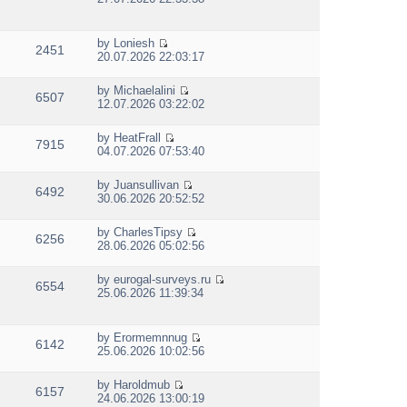
t
i
h
e
e
w
by
Loniesh
l
2451
t
V
20.07.2026 22:03:17
a
h
i
t
e
e
e
by
Michaelalini
l
w
6507
s
V
12.07.2026 03:22:02
a
t
t
i
t
h
p
e
e
e
by
HeatFrall
o
w
7915
s
V
l
04.07.2026 07:53:40
s
t
t
i
a
t
h
p
e
t
e
by
Juansullivan
o
w
e
6492
V
l
30.06.2026 20:52:52
s
t
s
i
a
t
h
t
e
t
e
p
by
CharlesTipsy
w
e
6256
V
l
o
28.06.2026 05:02:56
t
s
i
a
s
h
t
e
t
t
e
p
by
eurogal-surveys.ru
w
e
6554
V
l
o
25.06.2026 11:39:34
t
s
i
a
s
h
t
e
t
t
e
p
w
e
by
Erormemnnug
l
o
6142
t
s
V
25.06.2026 10:02:56
a
s
h
t
i
t
t
e
p
e
e
by
Haroldmub
l
o
w
6157
s
V
24.06.2026 13:00:19
a
s
t
t