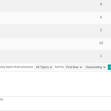
9
6
2
10
1
play topics from previous:
Sort by
sts