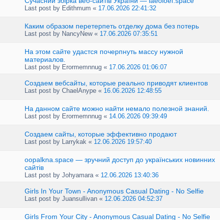
Сучасний збірка веб-сайтів України — laeoloef.space
Last post by
Edithmum
«
17.06.2026 22:41:32
Каким образом перетерпеть отделку дома без потерь
Last post by
NancyNew
«
17.06.2026 07:35:51
На этом сайте удастся почерпнуть массу нужной
материалов.
Last post by
Erormemnnug
«
17.06.2026 01:06:07
Создаем вебсайты, которые реально приводят клиентов
Last post by
ChaelAnype
«
16.06.2026 12:48:55
На данном сайте можно найти немало полезной знаний.
Last post by
Erormemnnug
«
14.06.2026 09:39:49
Создаем сайты, которые эффективно продают
Last post by
Larrykak
«
12.06.2026 19:57:40
oopalkna.space — зручний доступ до українських новинних
сайтів
Last post by
Johyamara
«
12.06.2026 13:40:36
Girls In Your Town - Anonymous Casual Dating - No Selfie
Last post by
Juansullivan
«
12.06.2026 04:52:37
Girls From Your City - Anonymous Casual Dating - No Selfie