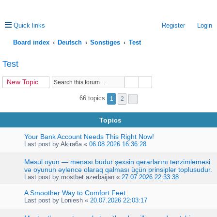
Quick links
Register
Login
Board index
Deutsch
Sonstiges
Test
ea
Test
rc
New Topic
h
66 topics
1
2
Topics
Your Bank Account Needs This Right Now!
Last post by
Akira6a
«
06.08.2026 16:36:28
Məsul oyun — mənası budur şəxsin qərarlarını tənzimləməsi
və oyunun əyləncə olaraq qalması üçün prinsiplər toplusudur.
Last post by
mostbet azerbaijan
«
27.07.2026 22:33:38
A Smoother Way to Comfort Feet
Last post by
Loniesh
«
20.07.2026 22:03:17