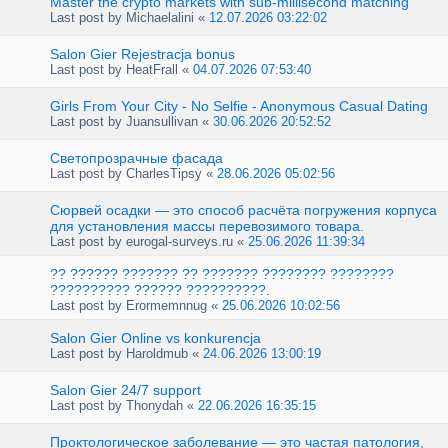
Master the crypto markets with sub-millisecond matching
Last post by
Michaelalini
«
12.07.2026 03:22:02
Salon Gier Rejestracja bonus
Last post by
HeatFrall
«
04.07.2026 07:53:40
Girls From Your City - No Selfie - Anonymous Casual Dating
Last post by
Juansullivan
«
30.06.2026 20:52:52
Светопрозрачные фасада
Last post by
CharlesTipsy
«
28.06.2026 05:02:56
Сюрвей осадки — это способ расчёта погружения корпуса
для установления массы перевозимого товара.
Last post by
eurogal-surveys.ru
«
25.06.2026 11:39:34
?? ?????? ??????? ?? ??????? ???????? ????????
?????????? ?????? ??????????.
Last post by
Erormemnnug
«
25.06.2026 10:02:56
Salon Gier Online vs konkurencja
Last post by
Haroldmub
«
24.06.2026 13:00:19
Salon Gier 24/7 support
Last post by
Thonydah
«
22.06.2026 16:35:15
Проктологическое заболевание — это частая патология,