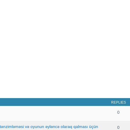
REPLIES
0
 tənzimləməsi və oyunun əyləncə olaraq qalması üçün
0