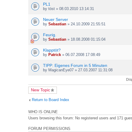
h
PL1
m
by
töst
» 08.03.2010 13:14:31
e
n
Neuer Server
t
by
Sebastian
» 24.10.2009 21:55:51
(
s
)
Feurig.
by
Sebastian
» 18.08.2008 01:15:04
Klapptöt?
by
Patrick
» 06.07.2008 17:08:49
TIPP: Eigenes Forum in 5 Minuten
by
MagicanEye07
» 27.03.2007 11:31:08
Dis
New Topic
Return to Board Index
WHO IS ONLINE
Users browsing this forum: No registered users and 171 gue
FORUM PERMISSIONS