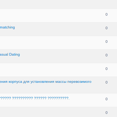
0
 matching
0
0
asual Dating
0
0
ения корпуса для установления массы перевозимого
0
?????? ?????????? ?????? ??????????.
0
0