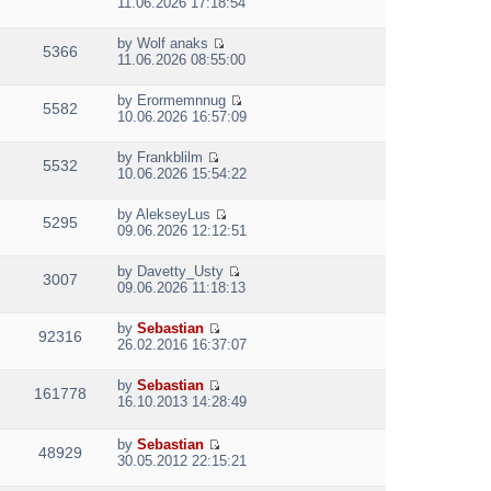
l
o
11.06.2026 17:18:54
t
s
i
a
s
h
t
e
t
t
e
p
by
Wolf anaks
w
e
5366
V
l
o
11.06.2026 08:55:00
t
s
i
a
s
h
t
e
t
t
e
p
by
Erormemnnug
w
e
5582
V
l
o
10.06.2026 16:57:09
t
s
i
a
s
h
t
e
t
t
e
p
by
Frankblilm
w
e
5532
V
l
o
10.06.2026 15:54:22
t
s
i
a
s
h
t
e
t
t
e
p
by
AlekseyLus
w
e
5295
V
l
o
09.06.2026 12:12:51
t
s
i
a
s
h
t
e
t
t
e
p
by
Davetty_Usty
w
e
3007
V
l
o
09.06.2026 11:18:13
t
s
i
a
s
h
t
e
t
t
e
p
by
Sebastian
w
e
92316
V
l
o
26.02.2016 16:37:07
t
s
i
a
s
h
t
e
t
t
e
p
by
Sebastian
w
e
161778
V
l
o
16.10.2013 14:28:49
t
s
i
a
s
h
t
e
t
t
e
p
by
Sebastian
w
e
48929
l
V
o
30.05.2012 22:15:21
t
s
a
i
s
h
t
t
e
t