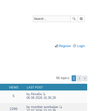
Register
Login
66 topics
1
2
VIEWS
LAST POST
by
Akira6a
5
V
06.08.2026 16:36:28
i
e
by
mostbet azerbaijan
w
2286
V
27.07.2026 22:33:38