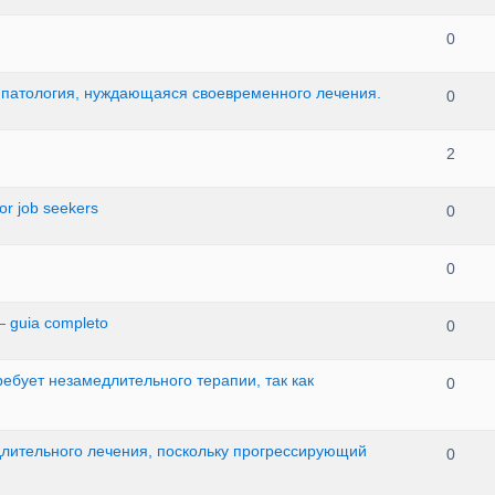
0
 патология, нуждающаяся своевременного лечения.
0
2
for job seekers
0
0
— guia completo
0
ебует незамедлительного терапии, так как
0
длительного лечения, поскольку прогрессирующий
0