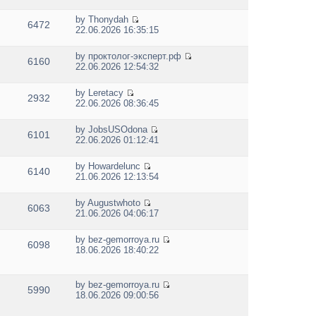
i
t
t
h
p
e
e
e
by
Thonydah
o
w
6472
s
V
l
22.06.2026 16:35:15
s
t
t
i
a
t
h
p
e
t
e
by
проктолог-эксперт.рф
o
w
e
6160
V
l
22.06.2026 12:54:32
s
t
s
i
a
t
h
t
e
t
e
p
by
Leretacy
w
e
2932
V
l
o
22.06.2026 08:36:45
t
s
i
a
s
h
t
e
t
t
e
p
by
JobsUSOdona
w
e
6101
V
l
o
22.06.2026 01:12:41
t
s
i
a
s
h
t
e
t
t
e
p
by
Howardelunc
w
e
6140
V
l
o
21.06.2026 12:13:54
t
s
i
a
s
h
t
e
t
t
e
p
by
Augustwhoto
w
e
6063
V
l
o
21.06.2026 04:06:17
t
s
i
a
s
h
t
e
t
t
e
p
by
bez-gemorroya.ru
w
e
6098
V
l
o
18.06.2026 18:40:22
t
s
i
a
s
h
t
e
t
t
e
p
w
e
by
bez-gemorroya.ru
l
o
5990
t
s
V
18.06.2026 09:00:56
a
s
h
t
i
t
t
e
p
e