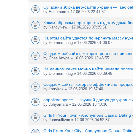
Сучасний збірка веб-сайтів України — laeoloe
by
Edithmum
» 17.06.2026 22:41:32
Каким образом перетерпеть отделку дома бе
by
NancyNew
» 17.06.2026 07:35:51
На этом сайте удастся почерпнуть массу ну
by
Erormemnnug
» 17.06.2026 01:06:07
Создаем вебсайты, которые реально приводя
by
ChaelAnype
» 16.06.2026 12:48:55
На данном сайте можно найти немало полез
by
Erormemnnug
» 14.06.2026 09:39:49
Создаем сайты, которые эффективно прода
by
Larrykak
» 12.06.2026 19:57:40
oopalkna.space — зручний доступ до українсь
by
Johyamara
» 12.06.2026 13:40:36
Girls In Your Town - Anonymous Casual Dating -
by
Juansullivan
» 12.06.2026 04:52:37
Girls From Your City - Anonymous Casual Dating