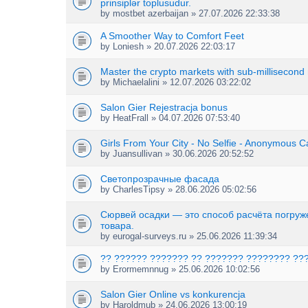
prinsiplər toplusudur.
by
mostbet azerbaijan
» 27.07.2026 22:33:38
A Smoother Way to Comfort Feet
by
Loniesh
» 20.07.2026 22:03:17
Master the crypto markets with sub-millisecond
by
Michaelalini
» 12.07.2026 03:22:02
Salon Gier Rejestracja bonus
by
HeatFrall
» 04.07.2026 07:53:40
Girls From Your City - No Selfie - Anonymous C
by
Juansullivan
» 30.06.2026 20:52:52
Светопрозрачные фасада
by
CharlesTipsy
» 28.06.2026 05:02:56
Сюрвей осадки — это способ расчёта погруж
товара.
by
eurogal-surveys.ru
» 25.06.2026 11:39:34
?? ?????? ??????? ?? ??????? ???????? ??
by
Erormemnnug
» 25.06.2026 10:02:56
Salon Gier Online vs konkurencja
by
Haroldmub
» 24.06.2026 13:00:19