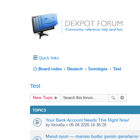
Quick links
Board index
Deutsch
Sonstiges
Test
Test
New Topic
TOPICS
Your Bank Account Needs This Right Now!
by
Akira6a
» 06.08.2026 16:36:28
Məsul oyun — mənası budur şəxsin qərarlarını