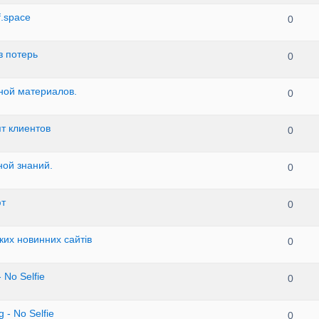
f.space
0
з потерь
0
жной материалов.
0
т клиентов
0
ной знаний.
0
ют
0
ких новинних сайтів
0
 No Selfie
0
 - No Selfie
0