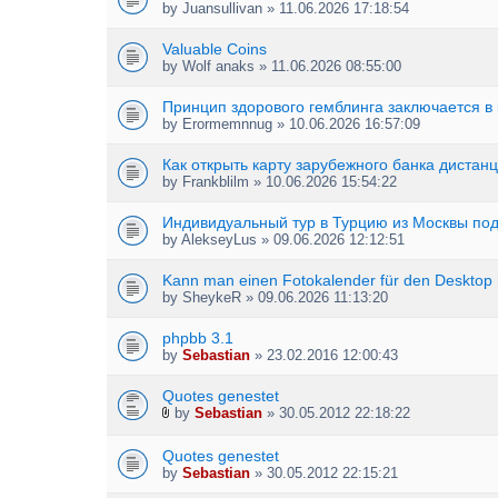
by
Juansullivan
» 11.06.2026 17:18:54
Valuable Coins
by
Wolf anaks
» 11.06.2026 08:55:00
Принцип здорового гемблинга заключается в
by
Erormemnnug
» 10.06.2026 16:57:09
Как открыть карту зарубежного банка дистан
by
Frankblilm
» 10.06.2026 15:54:22
Индивидуальный тур в Турцию из Москвы под
by
AlekseyLus
» 09.06.2026 12:12:51
Kann man einen Fotokalender für den Desktop 
by
SheykeR
» 09.06.2026 11:13:20
phpbb 3.1
by
Sebastian
» 23.02.2016 12:00:43
Quotes genestet
by
Sebastian
» 30.05.2012 22:18:22
A
t
Quotes genestet
t
by
Sebastian
» 30.05.2012 22:15:21
a
c