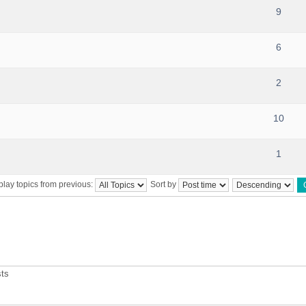
9
6
2
10
1
play topics from previous:
Sort by
sts