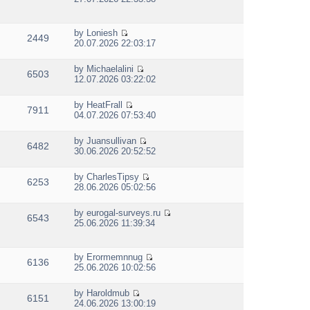
t
i
h
e
e
w
by
Loniesh
l
2449
t
V
20.07.2026 22:03:17
a
h
i
t
e
e
e
by
Michaelalini
l
w
6503
s
V
12.07.2026 03:22:02
a
t
t
i
t
h
p
e
e
e
by
HeatFrall
o
w
7911
s
V
l
04.07.2026 07:53:40
s
t
t
i
a
t
h
p
e
t
e
by
Juansullivan
o
w
e
6482
V
l
30.06.2026 20:52:52
s
t
s
i
a
t
h
t
e
t
e
p
by
CharlesTipsy
w
e
6253
V
l
o
28.06.2026 05:02:56
t
s
i
a
s
h
t
e
t
t
e
p
by
eurogal-surveys.ru
w
e
6543
V
l
o
25.06.2026 11:39:34
t
s
i
a
s
h
t
e
t
t
e
p
w
e
by
Erormemnnug
l
o
6136
t
s
V
25.06.2026 10:02:56
a
s
h
t
i
t
t
e
p
e
e
by
Haroldmub
l
o
w
6151
s
V
24.06.2026 13:00:19
a
s
t
t