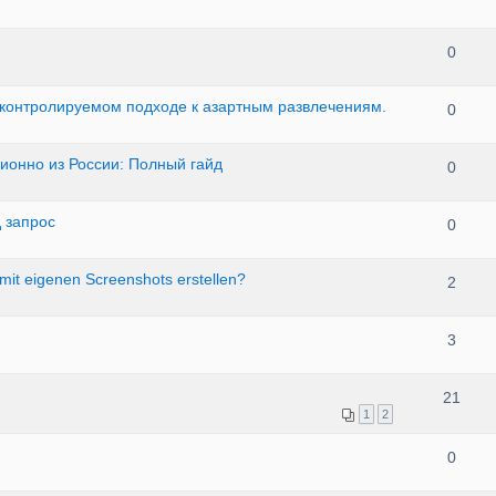
0
 контролируемом подходе к азартным развлечениям.
0
ционно из России: Полный гайд
0
 запрос
0
mit eigenen Screenshots erstellen?
2
3
21
1
2
0