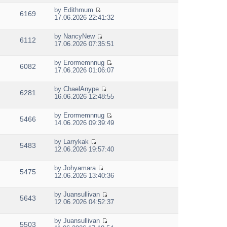
e
l
o
w
s
by
Edithmum
a
s
6169
t
V
t
17.06.2026 22:41:32
t
t
h
i
p
e
e
e
o
s
by
NancyNew
l
w
s
6112
V
t
17.06.2026 07:35:51
a
t
t
i
p
t
h
e
o
e
e
by
Erormemnnug
w
s
6082
s
V
l
17.06.2026 01:06:07
t
t
t
i
a
h
p
e
t
e
by
ChaelAnype
o
w
e
6281
V
l
16.06.2026 12:48:55
s
t
s
i
a
t
h
t
e
t
e
p
by
Erormemnnug
w
e
5466
V
l
o
14.06.2026 09:39:49
t
s
i
a
s
h
t
e
t
t
e
p
by
Larrykak
w
e
5483
V
l
o
12.06.2026 19:57:40
t
s
i
a
s
h
t
e
t
t
e
p
by
Johyamara
w
e
5475
V
l
o
12.06.2026 13:40:36
t
s
i
a
s
h
t
e
t
t
e
p
by
Juansullivan
w
e
5643
V
l
o
12.06.2026 04:52:37
t
s
i
a
s
h
t
e
t
t
e
p
by
Juansullivan
w
e
5503
V