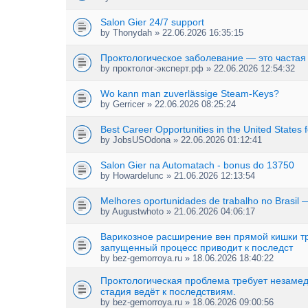
Salon Gier 24/7 support
by
Thonydah
» 22.06.2026 16:35:15
Проктологическое заболевание — это частая
by
проктолог-эксперт.рф
» 22.06.2026 12:54:32
Wo kann man zuverlässige Steam-Keys?
by
Gerricer
» 22.06.2026 08:25:24
Best Career Opportunities in the United States 
by
JobsUSOdona
» 22.06.2026 01:12:41
Salon Gier na Automatach - bonus do 13750
by
Howardelunc
» 21.06.2026 12:13:54
Melhores oportunidades de trabalho no Brasil 
by
Augustwhoto
» 21.06.2026 04:06:17
Варикозное расширение вен прямой кишки тр
запущенный процесс приводит к последст
by
bez-gemorroya.ru
» 18.06.2026 18:40:22
Проктологическая проблема требует незаме
стадия ведёт к последствиям.
by
bez-gemorroya.ru
» 18.06.2026 09:00:56