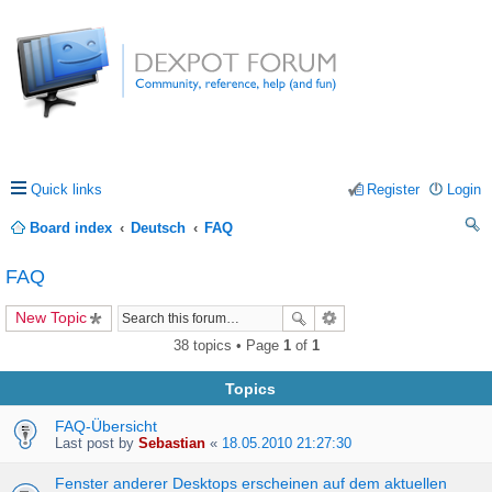
Quick links
Register
Login
Board index
Deutsch
FAQ
ea
FAQ
rc
New Topic
h
38 topics • Page
1
of
1
Topics
FAQ-Übersicht
Last post by
Sebastian
«
18.05.2010 21:27:30
Fenster anderer Desktops erscheinen auf dem aktuellen