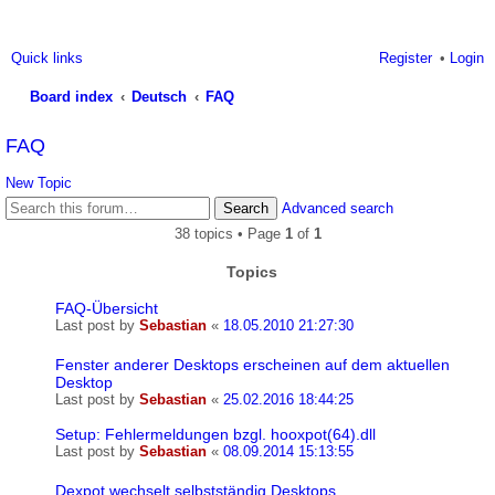
Quick links
Register
Login
Board index
Deutsch
FAQ
ea
FAQ
rc
New Topic
h
Search
Advanced search
38 topics • Page
1
of
1
Topics
FAQ-Übersicht
Last post by
Sebastian
«
18.05.2010 21:27:30
Fenster anderer Desktops erscheinen auf dem aktuellen
Desktop
Last post by
Sebastian
«
25.02.2016 18:44:25
Setup: Fehlermeldungen bzgl. hooxpot(64).dll
Last post by
Sebastian
«
08.09.2014 15:13:55
Dexpot wechselt selbstständig Desktops