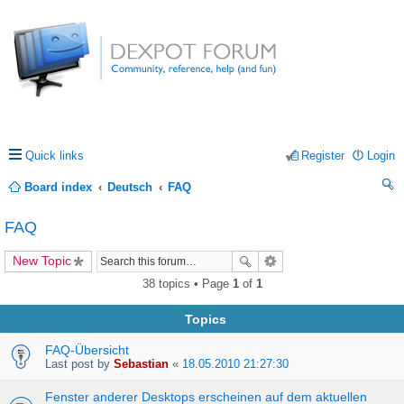
Quick links
Register
Login
Board index
Deutsch
FAQ
ea
FAQ
rc
New Topic
h
38 topics • Page
1
of
1
Topics
FAQ-Übersicht
Last post by
Sebastian
«
18.05.2010 21:27:30
Fenster anderer Desktops erscheinen auf dem aktuellen