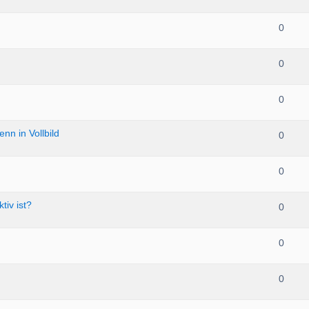
0
0
0
nn in Vollbild
0
0
tiv ist?
0
0
0