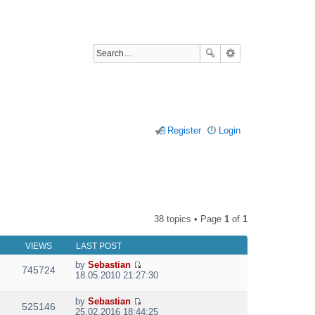
Register
Login
38 topics • Page
1
of
1
VIEWS
LAST POST
by
Sebastian
745724
V
18.05.2010 21:27:30
i
e
by
Sebastian
w
525146
V
25.02.2016 18:44:25