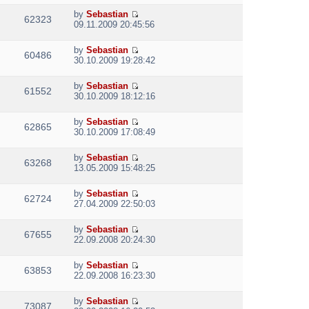
h
t
e
t
t
e
p
by
Sebastian
w
e
62323
V
l
o
09.11.2009 20:45:56
t
s
i
a
s
h
t
e
t
t
e
p
by
Sebastian
w
e
60486
V
l
o
30.10.2009 19:28:42
t
s
i
a
s
h
t
e
t
t
e
p
by
Sebastian
w
e
61552
V
l
o
30.10.2009 18:12:16
t
s
i
a
s
h
t
e
t
t
e
p
by
Sebastian
w
e
62865
V
l
o
30.10.2009 17:08:49
t
s
i
a
s
h
t
e
t
t
e
p
by
Sebastian
w
e
63268
V
l
o
13.05.2009 15:48:25
t
s
i
a
s
h
t
e
t
t
e
p
by
Sebastian
w
e
62724
V
l
o
27.04.2009 22:50:03
t
s
i
a
s
h
t
e
t
t
e
p
by
Sebastian
w
e
67655
V
l
o
22.09.2008 20:24:30
t
s
i
a
s
h
t
e
t
t
e
p
by
Sebastian
w
e
63853
V
l
o
22.09.2008 16:23:30
t
s
i
a
s
h
t
e
t
t
e
p
by
Sebastian
w
e
73087