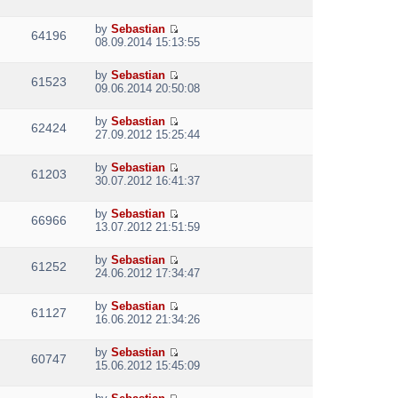
t
i
h
e
e
by
Sebastian
w
64196
V
l
08.09.2014 15:13:55
t
i
a
h
e
t
e
by
Sebastian
w
e
61523
V
l
09.06.2014 20:50:08
t
s
i
a
h
t
e
t
e
p
by
Sebastian
w
e
62424
V
l
o
27.09.2012 15:25:44
t
s
i
a
s
h
t
e
t
t
e
p
by
Sebastian
w
e
61203
V
l
o
30.07.2012 16:41:37
t
s
i
a
s
h
t
e
t
t
e
p
by
Sebastian
w
e
66966
V
l
o
13.07.2012 21:51:59
t
s
i
a
s
h
t
e
t
t
e
p
by
Sebastian
w
e
61252
V
l
o
24.06.2012 17:34:47
t
s
i
a
s
h
t
e
t
t
e
p
by
Sebastian
w
e
61127
V
l
o
16.06.2012 21:34:26
t
s
i
a
s
h
t
e
t
t
e
p
by
Sebastian
w
e
60747
V
l
o
15.06.2012 15:45:09
t
s
i
a
s
h
t
e
t
t
e
p