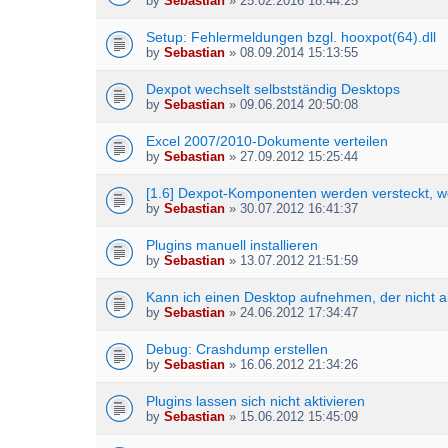
by
Sebastian
» 25.02.2016 18:44:25
Setup: Fehlermeldungen bzgl. hooxpot(64).dll
by
Sebastian
» 08.09.2014 15:13:55
Dexpot wechselt selbstständig Desktops
by
Sebastian
» 09.06.2014 20:50:08
Excel 2007/2010-Dokumente verteilen
by
Sebastian
» 27.09.2012 15:25:44
[1.6] Dexpot-Komponenten werden versteckt, we
by
Sebastian
» 30.07.2012 16:41:37
Plugins manuell installieren
by
Sebastian
» 13.07.2012 21:51:59
Kann ich einen Desktop aufnehmen, der nicht ak
by
Sebastian
» 24.06.2012 17:34:47
Debug: Crashdump erstellen
by
Sebastian
» 16.06.2012 21:34:26
Plugins lassen sich nicht aktivieren
by
Sebastian
» 15.06.2012 15:45:09