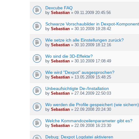
c
s
h
Dexcube FAQ
)
m
by
Sebastian
» 09.11.2009 20:45:56
e
n
Schwarze Vorschaubilder in Dexpot-Komponen
t
by
Sebastian
» 30.10.2009 19:28:42
(
s
Wie setze ich alle Einstellungen zurück?
)
by
Sebastian
» 30.10.2009 18:12:16
Wo sind die 3D-Effekte?
by
Sebastian
» 30.10.2009 17:08:49
Wie wird "Dexpot" ausgesprochen?
by
Sebastian
» 13.05.2009 15:48:25
Unbeaufsichtigte De-/Installation
by
Sebastian
» 27.04.2009 22:50:03
Wo werden die Profile gespeichert (wie sichern
by
Sebastian
» 22.09.2008 20:24:30
Welche Kommandozeilenparameter gibt es?
by
Sebastian
» 22.09.2008 16:23:30
Debug: Dexpot Logdatei aktivieren