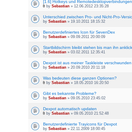
[1.6] Hotkeys und Remotedesktopverbindunge
by
Sebastian
» 12.06.2012 23:35:28
A
t
Unterschied zwischen Pro- und Nicht-Pro-Versi
t
by
Sebastian
» 19.10.2011 18:15:32
a
c
h
Benutzerdefiniertes Icon für SevenDex
m
by
Sebastian
» 09.09.2011 20:00:09
e
n
Startbildschirm bleibt stehen bis man ihn anklick
t
by
Sebastian
» 03.02.2011 12:35:41
(
s
Dexpot ist aus meiner Taskleiste verschwunden
)
by
Sebastian
» 20.09.2010 20:11:18
Was bedeuten diese ganzen Optionen?
by
Sebastian
» 18.05.2010 16:20:50
A
t
Gibt es bekannte Probleme?
t
by
Sebastian
» 09.05.2010 23:45:02
a
c
h
Dexpot automatisch updaten
m
by
Sebastian
» 09.05.2010 21:52:48
A
e
t
n
Benutzerdefinierte Trayicons für Dexpot
t
t
by
Sebastian
» 22.11.2009 18:00:45
a
(