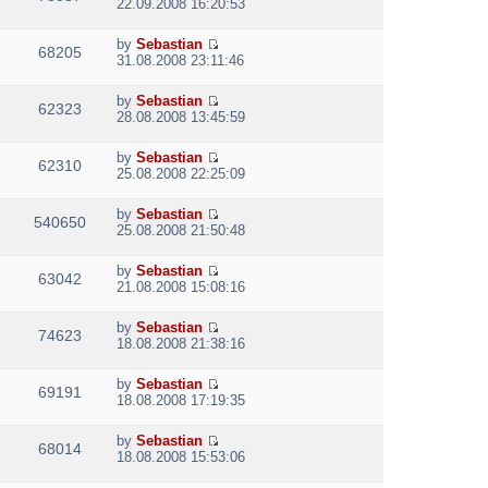
V
l
o
22.09.2008 16:20:53
t
s
i
a
s
h
t
e
t
t
e
p
by
Sebastian
w
e
68205
V
l
o
31.08.2008 23:11:46
t
s
i
a
s
h
t
e
t
t
e
p
by
Sebastian
w
e
62323
V
l
o
28.08.2008 13:45:59
t
s
i
a
s
h
t
e
t
t
e
p
by
Sebastian
w
e
62310
V
l
o
25.08.2008 22:25:09
t
s
i
a
s
h
t
e
t
t
e
p
by
Sebastian
w
e
540650
V
l
o
25.08.2008 21:50:48
t
s
i
a
s
h
t
e
t
t
e
p
by
Sebastian
w
e
63042
V
l
o
21.08.2008 15:08:16
t
s
i
a
s
h
t
e
t
t
e
p
by
Sebastian
w
e
74623
V
l
o
18.08.2008 21:38:16
t
s
i
a
s
h
t
e
t
t
e
p
by
Sebastian
w
e
69191
V
l
o
18.08.2008 17:19:35
t
s
i
a
s
h
t
e
t
t
e
p
by
Sebastian
w
e
68014
V
l
o
18.08.2008 15:53:06
t
s
i
a
s
h
t
e
t