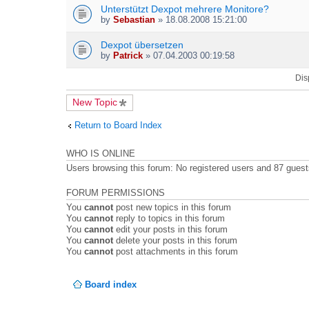
t
Unterstützt Dexpot mehrere Monitore?
t
by
Sebastian
» 18.08.2008 15:21:00
a
c
h
Dexpot übersetzen
m
by
Patrick
» 07.04.2003 00:19:58
e
n
Dis
t
(
New Topic
s
)
Return to Board Index
WHO IS ONLINE
Users browsing this forum: No registered users and 87 gues
FORUM PERMISSIONS
You
cannot
post new topics in this forum
You
cannot
reply to topics in this forum
You
cannot
edit your posts in this forum
You
cannot
delete your posts in this forum
You
cannot
post attachments in this forum
Board index