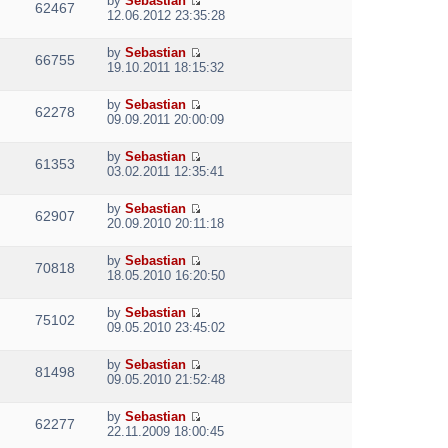
by
Sebastian
w
e
62467
V
l
o
12.06.2012 23:35:28
t
s
i
a
s
h
t
e
t
t
e
p
by
Sebastian
w
e
66755
V
l
o
19.10.2011 18:15:32
t
s
i
a
s
h
t
e
t
t
e
p
by
Sebastian
w
e
62278
V
l
o
09.09.2011 20:00:09
t
s
i
a
s
h
t
e
t
t
e
p
by
Sebastian
w
e
61353
V
l
o
03.02.2011 12:35:41
t
s
i
a
s
h
t
e
t
t
e
p
by
Sebastian
w
e
62907
V
l
o
20.09.2010 20:11:18
t
s
i
a
s
h
t
e
t
t
e
p
by
Sebastian
w
e
70818
V
l
o
18.05.2010 16:20:50
t
s
i
a
s
h
t
e
t
t
e
p
by
Sebastian
w
e
75102
V
l
o
09.05.2010 23:45:02
t
s
i
a
s
h
t
e
t
t
e
p
by
Sebastian
w
e
81498
V
l
o
09.05.2010 21:52:48
t
s
i
a
s
h
t
e
t
t
e
p
by
Sebastian
w
e
62277
V
l
o
22.11.2009 18:00:45
t
s
i
a
s