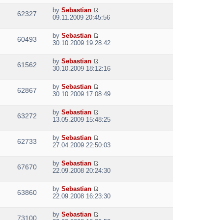
h
t
e
t
t
e
p
by
Sebastian
w
e
62327
V
l
o
09.11.2009 20:45:56
t
s
i
a
s
h
t
e
t
t
e
p
by
Sebastian
w
e
60493
V
l
o
30.10.2009 19:28:42
t
s
i
a
s
h
t
e
t
t
e
p
by
Sebastian
w
e
61562
V
l
o
30.10.2009 18:12:16
t
s
i
a
s
h
t
e
t
t
e
p
by
Sebastian
w
e
62867
V
l
o
30.10.2009 17:08:49
t
s
i
a
s
h
t
e
t
t
e
p
by
Sebastian
w
e
63272
V
l
o
13.05.2009 15:48:25
t
s
i
a
s
h
t
e
t
t
e
p
by
Sebastian
w
e
62733
V
l
o
27.04.2009 22:50:03
t
s
i
a
s
h
t
e
t
t
e
p
by
Sebastian
w
e
67670
V
l
o
22.09.2008 20:24:30
t
s
i
a
s
h
t
e
t
t
e
p
by
Sebastian
w
e
63860
V
l
o
22.09.2008 16:23:30
t
s
i
a
s
h
t
e
t
t
e
p
by
Sebastian
w
e
73100