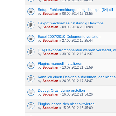
by
Sebastian
» 25.02.2016 18:44:25
Setup: Fehlermeldungen bzgl. hooxpot(64).dll
by
Sebastian
» 08.09.2014 15:13:55
Dexpot wechselt selbstständig Desktops
by
Sebastian
» 09.06.2014 20:50:08
Excel 2007/2010-Dokumente verteilen
by
Sebastian
» 27.09.2012 15:25:44
[1.6] Dexpot-Komponenten werden versteckt, we
by
Sebastian
» 30.07.2012 16:41:37
Plugins manuell installieren
by
Sebastian
» 13.07.2012 21:51:59
Kann ich einen Desktop aufnehmen, der nicht ak
by
Sebastian
» 24.06.2012 17:34:47
Debug: Crashdump erstellen
by
Sebastian
» 16.06.2012 21:34:26
Plugins lassen sich nicht aktivieren
by
Sebastian
» 15.06.2012 15:45:09