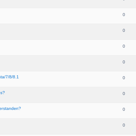
0
0
0
0
ta/7/8/8.1
0
ps?
0
verstanden?
0
0