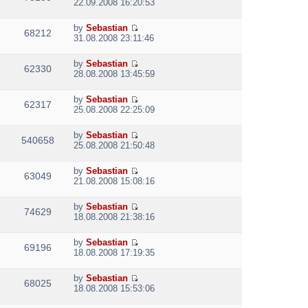
V
l
o
22.09.2008 16:20:53
t
s
i
a
s
h
t
e
t
t
e
p
by
Sebastian
w
e
68212
V
l
o
31.08.2008 23:11:46
t
s
i
a
s
h
t
e
t
t
e
p
by
Sebastian
w
e
62330
V
l
o
28.08.2008 13:45:59
t
s
i
a
s
h
t
e
t
t
e
p
by
Sebastian
w
e
62317
V
l
o
25.08.2008 22:25:09
t
s
i
a
s
h
t
e
t
t
e
p
by
Sebastian
w
e
540658
V
l
o
25.08.2008 21:50:48
t
s
i
a
s
h
t
e
t
t
e
p
by
Sebastian
w
e
63049
V
l
o
21.08.2008 15:08:16
t
s
i
a
s
h
t
e
t
t
e
p
by
Sebastian
w
e
74629
V
l
o
18.08.2008 21:38:16
t
s
i
a
s
h
t
e
t
t
e
p
by
Sebastian
w
e
69196
V
l
o
18.08.2008 17:19:35
t
s
i
a
s
h
t
e
t
t
e
p
by
Sebastian
w
e
68025
V
l
o
18.08.2008 15:53:06
t
s
i
a
s
h
t
e
t