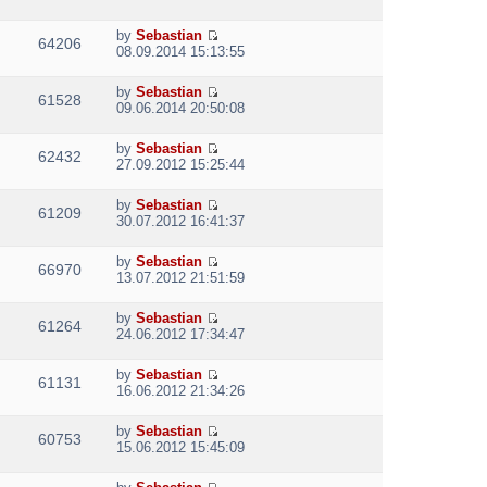
t
i
h
e
e
by
Sebastian
w
64206
V
l
08.09.2014 15:13:55
t
i
a
h
e
t
e
by
Sebastian
w
e
61528
V
l
09.06.2014 20:50:08
t
s
i
a
h
t
e
t
e
p
by
Sebastian
w
e
62432
V
l
o
27.09.2012 15:25:44
t
s
i
a
s
h
t
e
t
t
e
p
by
Sebastian
w
e
61209
V
l
o
30.07.2012 16:41:37
t
s
i
a
s
h
t
e
t
t
e
p
by
Sebastian
w
e
66970
V
l
o
13.07.2012 21:51:59
t
s
i
a
s
h
t
e
t
t
e
p
by
Sebastian
w
e
61264
V
l
o
24.06.2012 17:34:47
t
s
i
a
s
h
t
e
t
t
e
p
by
Sebastian
w
e
61131
V
l
o
16.06.2012 21:34:26
t
s
i
a
s
h
t
e
t
t
e
p
by
Sebastian
w
e
60753
V
l
o
15.06.2012 15:45:09
t
s
i
a
s
h
t
e
t
t
e
p