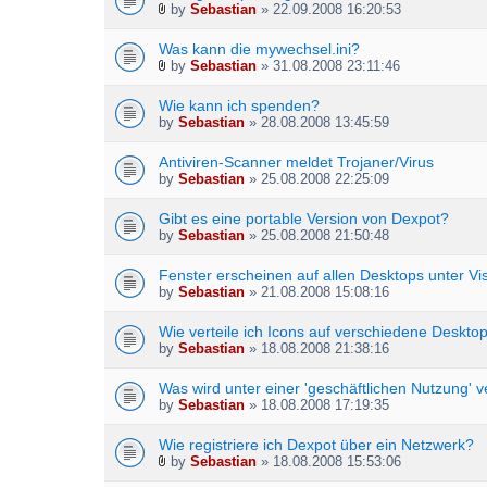
by
Sebastian
» 22.09.2008 16:20:53
A
t
Was kann die mywechsel.ini?
t
by
Sebastian
» 31.08.2008 23:11:46
a
A
c
t
h
Wie kann ich spenden?
t
m
by
Sebastian
» 28.08.2008 13:45:59
a
e
c
n
h
Antiviren-Scanner meldet Trojaner/Virus
t
m
by
Sebastian
» 25.08.2008 22:25:09
(
e
s
n
Gibt es eine portable Version von Dexpot?
)
t
by
Sebastian
» 25.08.2008 21:50:48
(
s
Fenster erscheinen auf allen Desktops unter Vis
)
by
Sebastian
» 21.08.2008 15:08:16
Wie verteile ich Icons auf verschiedene Deskto
by
Sebastian
» 18.08.2008 21:38:16
Was wird unter einer 'geschäftlichen Nutzung' 
by
Sebastian
» 18.08.2008 17:19:35
Wie registriere ich Dexpot über ein Netzwerk?
by
Sebastian
» 18.08.2008 15:53:06
A