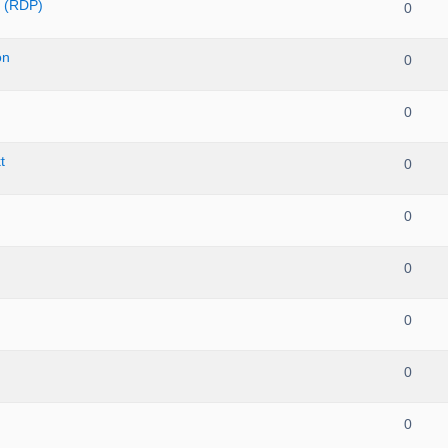
n (RDP)
0
on
0
0
t
0
0
0
0
0
0