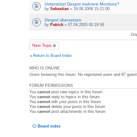
t
Unterstützt Dexpot mehrere Monitore?
t
by
Sebastian
» 18.08.2008 15:21:00
a
c
h
Dexpot übersetzen
m
by
Patrick
» 07.04.2003 00:19:58
e
n
Dis
t
(
New Topic
s
)
Return to Board Index
WHO IS ONLINE
Users browsing this forum: No registered users and 87 gues
FORUM PERMISSIONS
You
cannot
post new topics in this forum
You
cannot
reply to topics in this forum
You
cannot
edit your posts in this forum
You
cannot
delete your posts in this forum
You
cannot
post attachments in this forum
Board index