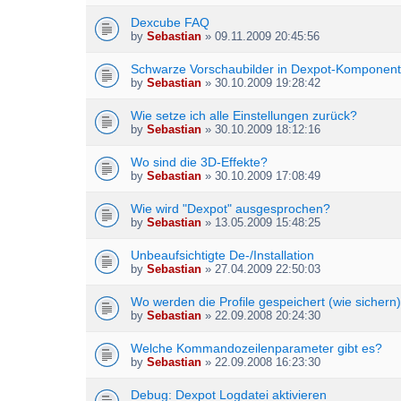
c
s
h
Dexcube FAQ
)
m
by
Sebastian
» 09.11.2009 20:45:56
e
n
Schwarze Vorschaubilder in Dexpot-Komponen
t
by
Sebastian
» 30.10.2009 19:28:42
(
s
Wie setze ich alle Einstellungen zurück?
)
by
Sebastian
» 30.10.2009 18:12:16
Wo sind die 3D-Effekte?
by
Sebastian
» 30.10.2009 17:08:49
Wie wird "Dexpot" ausgesprochen?
by
Sebastian
» 13.05.2009 15:48:25
Unbeaufsichtigte De-/Installation
by
Sebastian
» 27.04.2009 22:50:03
Wo werden die Profile gespeichert (wie sichern
by
Sebastian
» 22.09.2008 20:24:30
Welche Kommandozeilenparameter gibt es?
by
Sebastian
» 22.09.2008 16:23:30
Debug: Dexpot Logdatei aktivieren