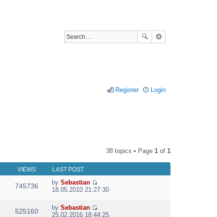
Register
Login
38 topics • Page
1
of
1
VIEWS
LAST POST
by
Sebastian
745736
V
18.05.2010 21:27:30
i
e
by
Sebastian
w
525160
V
25.02.2016 18:44:25