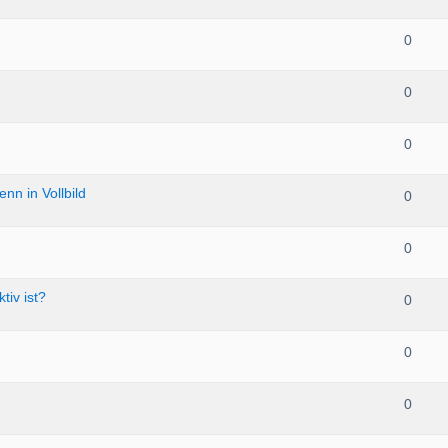
0
0
0
nn in Vollbild
0
0
tiv ist?
0
0
0