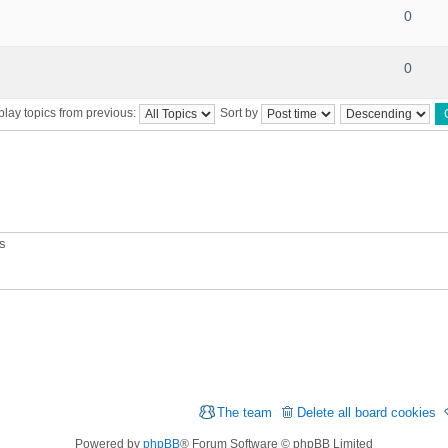
0
0
play topics from previous:
Sort by
ts
The team
Delete all board cookies
Powered by
phpBB
® Forum Software © phpBB Limited