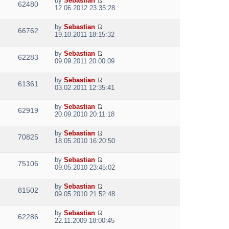
by
Sebastian
w
e
62480
V
l
o
12.06.2012 23:35:28
t
s
i
a
s
h
t
e
t
t
e
p
by
Sebastian
w
e
66762
V
l
o
19.10.2011 18:15:32
t
s
i
a
s
h
t
e
t
t
e
p
by
Sebastian
w
e
62283
V
l
o
09.09.2011 20:00:09
t
s
i
a
s
h
t
e
t
t
e
p
by
Sebastian
w
e
61361
V
l
o
03.02.2011 12:35:41
t
s
i
a
s
h
t
e
t
t
e
p
by
Sebastian
w
e
62919
V
l
o
20.09.2010 20:11:18
t
s
i
a
s
h
t
e
t
t
e
p
by
Sebastian
w
e
70825
V
l
o
18.05.2010 16:20:50
t
s
i
a
s
h
t
e
t
t
e
p
by
Sebastian
w
e
75106
V
l
o
09.05.2010 23:45:02
t
s
i
a
s
h
t
e
t
t
e
p
by
Sebastian
w
e
81502
V
l
o
09.05.2010 21:52:48
t
s
i
a
s
h
t
e
t
t
e
p
by
Sebastian
w
e
62286
V
l
o
22.11.2009 18:00:45
t
s
i
a
s