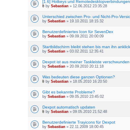
[1.6] Hotkeys und Remotedesktopverbindunge
by
Sebastian
» 12.06.2012 23:35:28
A
t
Unterschied zwischen Pro- und Nicht-Pro-Versi
t
by
Sebastian
» 19.10.2011 18:15:32
a
c
h
Benutzerdefiniertes Icon für SevenDex
m
by
Sebastian
» 09.09.2011 20:00:09
e
n
Startbildschirm bleibt stehen bis man ihn anklick
t
by
Sebastian
» 03.02.2011 12:35:41
(
s
Dexpot ist aus meiner Taskleiste verschwunden
)
by
Sebastian
» 20.09.2010 20:11:18
Was bedeuten diese ganzen Optionen?
by
Sebastian
» 18.05.2010 16:20:50
A
t
Gibt es bekannte Probleme?
t
by
Sebastian
» 09.05.2010 23:45:02
a
c
h
Dexpot automatisch updaten
m
by
Sebastian
» 09.05.2010 21:52:48
A
e
t
n
Benutzerdefinierte Trayicons für Dexpot
t
t
by
Sebastian
» 22.11.2009 18:00:45
a
(