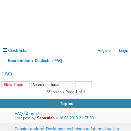
Quick links
Register
Login
Board index
Deutsch
FAQ
ea
FAQ
rc
New Topic
h
38 topics • Page
1
of
1
Topics
FAQ-Übersicht
Last post by
Sebastian
«
18.05.2010 21:27:30
Fenster anderer Desktops erscheinen auf dem aktuellen