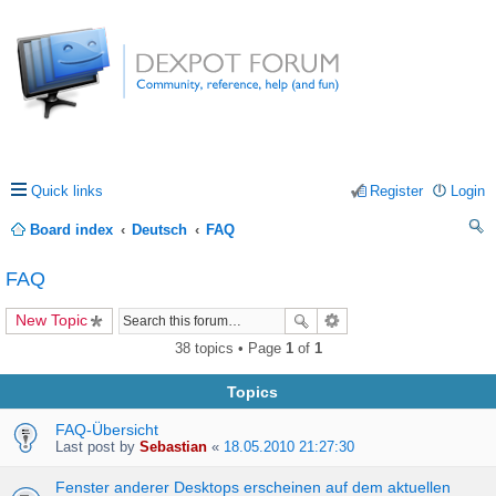
Quick links
Register
Login
Board index
Deutsch
FAQ
ea
FAQ
rc
New Topic
h
38 topics • Page
1
of
1
Topics
FAQ-Übersicht
Last post by
Sebastian
«
18.05.2010 21:27:30
Fenster anderer Desktops erscheinen auf dem aktuellen