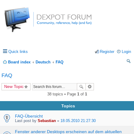
Quick links
Register
Login
Board index
Deutsch
FAQ
ea
FAQ
rc
New Topic
h
38 topics • Page
1
of
1
Topics
FAQ-Übersicht
Last post by
Sebastian
«
18.05.2010 21:27:30
Fenster anderer Desktops erscheinen auf dem aktuellen