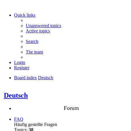
Quick links
Unanswered topics
Active topics
Search
The team
Login
Register
Board index
Deutsch
Search
Deutsch
Forum
FAQ
Häufig gestellte Fragen
Topics:
38