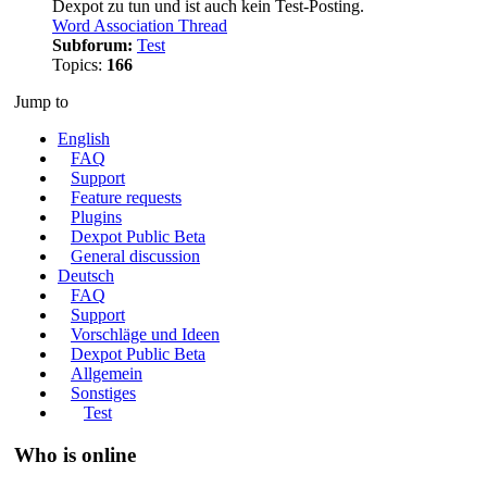
Dexpot zu tun und ist auch kein Test-Posting.
Word Association Thread
Subforum:
Test
Topics:
166
Jump to
English
FAQ
Support
Feature requests
Plugins
Dexpot Public Beta
General discussion
Deutsch
FAQ
Support
Vorschläge und Ideen
Dexpot Public Beta
Allgemein
Sonstiges
Test
Who is online