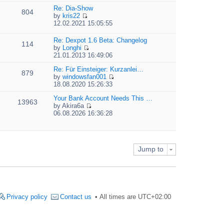
e
e
Re: Dia-Show
804
w
l
by
kris22
t
a
V
12.02.2021 15:05:55
h
t
i
e
e
e
Re: Dexpot 1.6 Beta: Changelog
l
s
114
w
by
Longhi
a
t
t
V
21.01.2013 16:49:06
t
p
h
i
e
o
e
e
Re: Für Einsteiger: Kurzanlei…
s
879
s
l
w
by
windowsfan001
t
t
a
V
t
18.08.2020 15:26:33
p
t
i
h
o
e
e
Your Bank Account Needs This …
e
13963
s
s
w
by
Akira6a
l
t
t
V
t
06.08.2026 16:36:28
a
p
i
h
t
o
e
e
e
s
w
l
s
t
t
a
t
Jump to
h
t
p
e
e
o
l
s
s
a
t
t
t
p
e
o
s
s
Privacy policy
Contact us
All times are
UTC+02:00
t
t
p
o