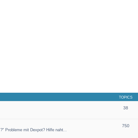
TOPICS
38
750
?" Probleme mit Dexpot? Hilfe naht...