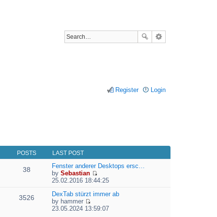
Register
Login
POSTS
LAST POST
Fenster anderer Desktops ersc…
38
by
Sebastian
V
25.02.2016 18:44:25
i
e
DexTab stürzt immer ab
3526
w
by
hammer
V
t
23.05.2024 13:59:07
i
h