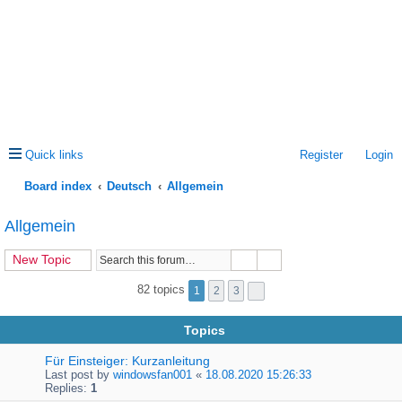
Quick links
Register
Login
Board index
Deutsch
Allgemein
ea
Allgemein
rc
New Topic
h
82 topics
1
2
3
Topics
Für Einsteiger: Kurzanleitung
Last post by
windowsfan001
«
18.08.2020 15:26:33
Replies:
1