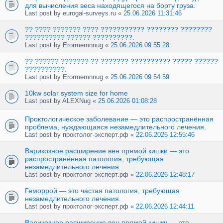
для вычисления веса находящегося на борту груза.
Last post by
eurogal-surveys.ru
«
25.06.2026 11:31:46
?? ???? ??????? ???? ??????????? ???????? ????????
?????????? ?????? ??????????.
Last post by
Erormemnnug
«
25.06.2026 09:55:28
?? ?????? ??????? ?? ??????? ?????????? ????? ??????
??????????.
Last post by
Erormemnnug
«
25.06.2026 09:54:59
10kw solar system size for home
Last post by
ALEXNug
«
25.06.2026 01:08:28
Проктологическое заболевание — это распространённая
проблема, нуждающаяся незамедлительного лечения.
Last post by
проктолог-эксперт.рф
«
22.06.2026 12:55:46
Варикозное расширение вен прямой кишки — это
распространённая патология, требующая
незамедлительного лечения.
Last post by
проктолог-эксперт.рф
«
22.06.2026 12:48:17
Геморрой — это частая патология, требующая
незамедлительного лечения.
Last post by
проктолог-эксперт.рф
«
22.06.2026 12:44:11
Варикозное расширение вен прямой кишки — это