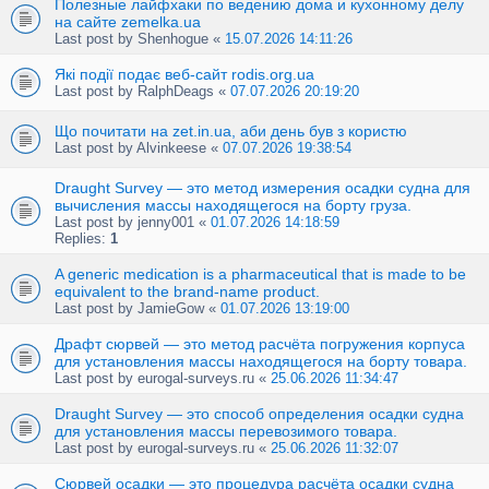
Полезные лайфхаки по ведению дома и кухонному делу
на сайте zemelka.ua
Last post by
Shenhogue
«
15.07.2026 14:11:26
Які події подає веб-сайт rodis.org.ua
Last post by
RalphDeags
«
07.07.2026 20:19:20
Що почитати на zet.in.ua, аби день був з користю
Last post by
Alvinkeese
«
07.07.2026 19:38:54
Draught Survey — это метод измерения осадки судна для
вычисления массы находящегося на борту груза.
Last post by
jenny001
«
01.07.2026 14:18:59
Replies:
1
A generic medication is a pharmaceutical that is made to be
equivalent to the brand-name product.
Last post by
JamieGow
«
01.07.2026 13:19:00
Драфт сюрвей — это метод расчёта погружения корпуса
для установления массы находящегося на борту товара.
Last post by
eurogal-surveys.ru
«
25.06.2026 11:34:47
Draught Survey — это способ определения осадки судна
для установления массы перевозимого товара.
Last post by
eurogal-surveys.ru
«
25.06.2026 11:32:07
Сюрвей осадки — это процедура расчёта осадки судна