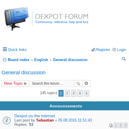
Quick links
Register
Login
Board index
English
General discussion
ea
General discussion
rc
New Topic
h
145 topics
1
2
3
4
Announcements
Dexpot on the internet
Last post by
Sebastian
«
05.08.2015 11:51:43
Replies:
53
1
2
3