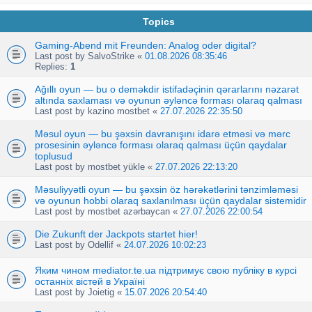
Topics
Gaming-Abend mit Freunden: Analog oder digital?
Last post by
SalvoStrike
«
01.08.2026 08:35:46
Replies:
1
Ağıllı oyun — bu o deməkdir istifadəçinin qərarlarını nəzarət
altında saxlaması və oyunun əyləncə forması olaraq qalması
Last post by
kazino mostbet
«
27.07.2026 22:35:50
Məsul oyun — bu şəxsin davranışını idarə etməsi və mərc
prosesinin əyləncə forması olaraq qalması üçün qaydalar
toplusud
Last post by
mostbet yükle
«
27.07.2026 22:13:20
Məsuliyyətli oyun — bu şəxsin öz hərəkətlərini tənzimləməsi
və oyunun hobbi olaraq saxlanılması üçün qaydalar sistemidir
Last post by
mostbet azərbaycan
«
27.07.2026 22:00:54
Die Zukunft der Jackpots startet hier!
Last post by
Odellif
«
24.07.2026 10:02:23
Яким чином mediator.te.ua підтримує свою публіку в курсі
останніх вістей в Україні
Last post by
Joietig
«
15.07.2026 20:54:40