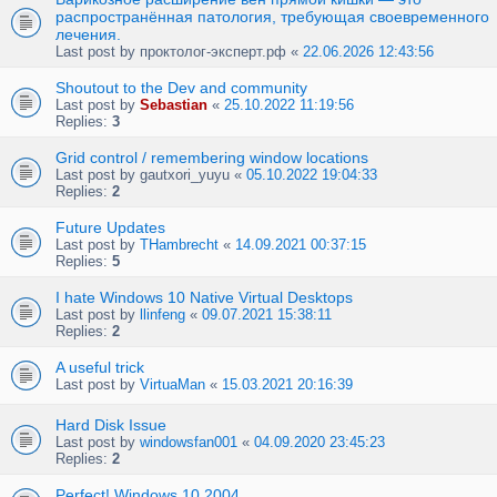
распространённая патология, требующая своевременного
лечения.
Last post by
проктолог-эксперт.рф
«
22.06.2026 12:43:56
Shoutout to the Dev and community
Last post by
Sebastian
«
25.10.2022 11:19:56
Replies:
3
Grid control / remembering window locations
Last post by
gautxori_yuyu
«
05.10.2022 19:04:33
Replies:
2
Future Updates
Last post by
THambrecht
«
14.09.2021 00:37:15
Replies:
5
I hate Windows 10 Native Virtual Desktops
Last post by
llinfeng
«
09.07.2021 15:38:11
Replies:
2
A useful trick
Last post by
VirtuaMan
«
15.03.2021 20:16:39
Hard Disk Issue
Last post by
windowsfan001
«
04.09.2020 23:45:23
Replies:
2
Perfect! Windows 10 2004.