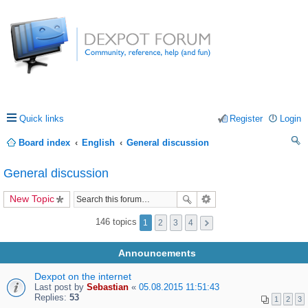
Quick links
Register
Login
Board index
English
General discussion
ea
General discussion
rc
New Topic
h
146 topics
1
2
3
4
Announcements
Dexpot on the internet
Last post by
Sebastian
«
05.08.2015 11:51:43
Replies:
53
1
2
3