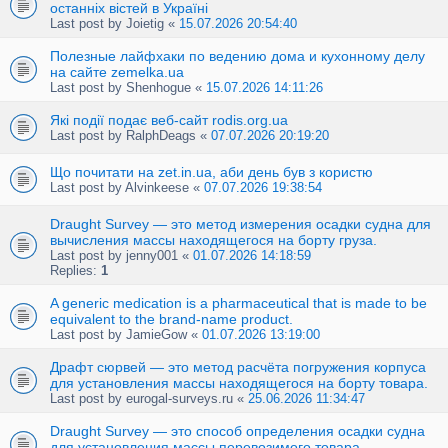
останніх вістей в Україні
Last post by
Joietig
«
15.07.2026 20:54:40
Полезные лайфхаки по ведению дома и кухонному делу
на сайте zemelka.ua
Last post by
Shenhogue
«
15.07.2026 14:11:26
Які події подає веб-сайт rodis.org.ua
Last post by
RalphDeags
«
07.07.2026 20:19:20
Що почитати на zet.in.ua, аби день був з користю
Last post by
Alvinkeese
«
07.07.2026 19:38:54
Draught Survey — это метод измерения осадки судна для
вычисления массы находящегося на борту груза.
Last post by
jenny001
«
01.07.2026 14:18:59
Replies:
1
A generic medication is a pharmaceutical that is made to be
equivalent to the brand-name product.
Last post by
JamieGow
«
01.07.2026 13:19:00
Драфт сюрвей — это метод расчёта погружения корпуса
для установления массы находящегося на борту товара.
Last post by
eurogal-surveys.ru
«
25.06.2026 11:34:47
Draught Survey — это способ определения осадки судна
для установления массы перевозимого товара.