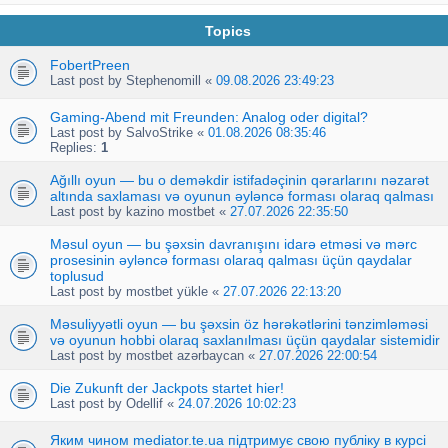
Topics
FobertPreen
Last post by
Stephenomill
«
09.08.2026 23:49:23
Gaming-Abend mit Freunden: Analog oder digital?
Last post by
SalvoStrike
«
01.08.2026 08:35:46
Replies:
1
Ağıllı oyun — bu o deməkdir istifadəçinin qərarlarını nəzarət
altında saxlaması və oyunun əyləncə forması olaraq qalması
Last post by
kazino mostbet
«
27.07.2026 22:35:50
Məsul oyun — bu şəxsin davranışını idarə etməsi və mərc
prosesinin əyləncə forması olaraq qalması üçün qaydalar
toplusud
Last post by
mostbet yükle
«
27.07.2026 22:13:20
Məsuliyyətli oyun — bu şəxsin öz hərəkətlərini tənzimləməsi
və oyunun hobbi olaraq saxlanılması üçün qaydalar sistemidir
Last post by
mostbet azərbaycan
«
27.07.2026 22:00:54
Die Zukunft der Jackpots startet hier!
Last post by
Odellif
«
24.07.2026 10:02:23
Яким чином mediator.te.ua підтримує свою публіку в курсі