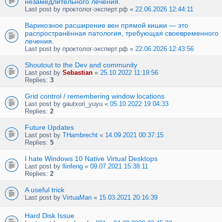
незамедлительного лечения.
Last post by
проктолог-эксперт.рф
«
22.06.2026 12:44:11
Варикозное расширение вен прямой кишки — это
распространённая патология, требующая своевременного
лечения.
Last post by
проктолог-эксперт.рф
«
22.06.2026 12:43:56
Shoutout to the Dev and community
Last post by
Sebastian
«
25.10.2022 11:19:56
Replies:
3
Grid control / remembering window locations
Last post by
gautxori_yuyu
«
05.10.2022 19:04:33
Replies:
2
Future Updates
Last post by
THambrecht
«
14.09.2021 00:37:15
Replies:
5
I hate Windows 10 Native Virtual Desktops
Last post by
llinfeng
«
09.07.2021 15:38:11
Replies:
2
A useful trick
Last post by
VirtuaMan
«
15.03.2021 20:16:39
Hard Disk Issue