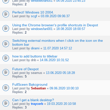
Last post by
windowsfan001
«
04.09.2020 23:45:23
Replies:
2
Perfect! Windows 10 2004.
Last post by
scgf
«
03.09.2020 09:06:37
Using the Chrome browser's profile shortcuts in Dexpot
Last post by
windowsfan001
«
18.08.2020 18:00:57
Replies:
2
Switching external monitors when I click on the icon on the
bottom bar
Last post by
dirami
«
11.07.2020 14:57:12
how to add buttons to titlebar
Last post by
dnb
«
14.06.2020 10:31:52
Future of Dexpot
Last post by
seamus
«
13.06.2020 05:18:28
Replies:
5
FullSceen Bakcground
Last post by
Sebastian
«
09.06.2020 10:00:10
Replies:
2
Can I get a blank desktop?
Last post by
traycerb
«
19.03.2020 20:10:58
Replies:
3