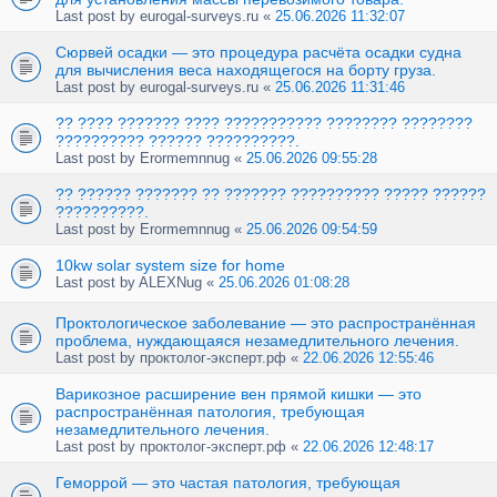
Last post by
eurogal-surveys.ru
«
25.06.2026 11:32:07
Сюрвей осадки — это процедура расчёта осадки судна
для вычисления веса находящегося на борту груза.
Last post by
eurogal-surveys.ru
«
25.06.2026 11:31:46
?? ???? ??????? ???? ??????????? ???????? ????????
?????????? ?????? ??????????.
Last post by
Erormemnnug
«
25.06.2026 09:55:28
?? ?????? ??????? ?? ??????? ?????????? ????? ??????
??????????.
Last post by
Erormemnnug
«
25.06.2026 09:54:59
10kw solar system size for home
Last post by
ALEXNug
«
25.06.2026 01:08:28
Проктологическое заболевание — это распространённая
проблема, нуждающаяся незамедлительного лечения.
Last post by
проктолог-эксперт.рф
«
22.06.2026 12:55:46
Варикозное расширение вен прямой кишки — это
распространённая патология, требующая
незамедлительного лечения.
Last post by
проктолог-эксперт.рф
«
22.06.2026 12:48:17
Геморрой — это частая патология, требующая