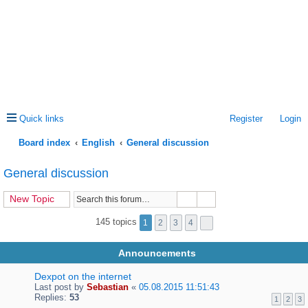
Quick links
Register
Login
Board index
English
General discussion
ea
General discussion
rc
New Topic
h
145 topics
1
2
3
4
Announcements
Dexpot on the internet
Last post by
Sebastian
«
05.08.2015 11:51:43
Replies:
53
1
2
3