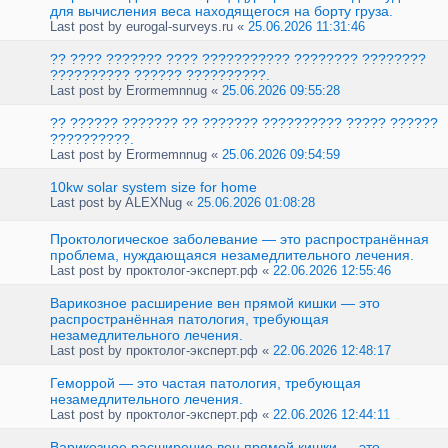
для вычисления веса находящегося на борту груза.
Last post by
eurogal-surveys.ru
«
25.06.2026 11:31:46
?? ???? ??????? ???? ??????????? ???????? ????????
?????????? ?????? ??????????.
Last post by
Erormemnnug
«
25.06.2026 09:55:28
?? ?????? ??????? ?? ??????? ?????????? ????? ??????
??????????.
Last post by
Erormemnnug
«
25.06.2026 09:54:59
10kw solar system size for home
Last post by
ALEXNug
«
25.06.2026 01:08:28
Проктологическое заболевание — это распространённая
проблема, нуждающаяся незамедлительного лечения.
Last post by
проктолог-эксперт.рф
«
22.06.2026 12:55:46
Варикозное расширение вен прямой кишки — это
распространённая патология, требующая
незамедлительного лечения.
Last post by
проктолог-эксперт.рф
«
22.06.2026 12:48:17
Геморрой — это частая патология, требующая
незамедлительного лечения.
Last post by
проктолог-эксперт.рф
«
22.06.2026 12:44:11
Варикозное расширение вен прямой кишки — это