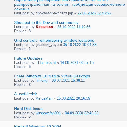
распространённая патология, требующая своевременного
лечения.
Last post by
проктолог-эксперт.рф
«
22.06.2026 12:43:56
Shoutout to the Dev and community
Last post by
Sebastian
«
25.10.2022 11:19:56
Replies:
3
Grid control / remembering window locations
Last post by
gautxori_yuyu
«
05.10.2022 19:04:33
Replies:
2
Future Updates
Last post by
THambrecht
«
14.09.2021 00:37:15
Replies:
5
I hate Windows 10 Native Virtual Desktops
Last post by
llinfeng
«
09.07.2021 15:38:11
Replies:
2
A useful trick
Last post by
VirtuaMan
«
15.03.2021 20:16:39
Hard Disk Issue
Last post by
windowsfan001
«
04.09.2020 23:45:23
Replies:
2
Perfect! Windows 10 2004.