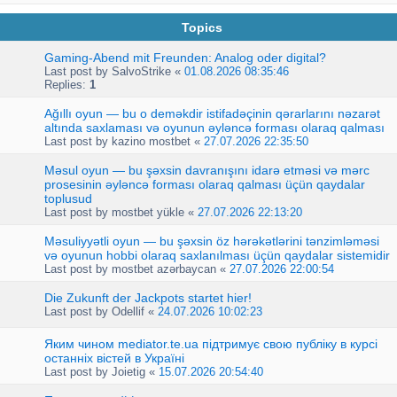
Topics
Gaming-Abend mit Freunden: Analog oder digital?
Last post by
SalvoStrike
«
01.08.2026 08:35:46
Replies:
1
Ağıllı oyun — bu o deməkdir istifadəçinin qərarlarını nəzarət
altında saxlaması və oyunun əyləncə forması olaraq qalması
Last post by
kazino mostbet
«
27.07.2026 22:35:50
Məsul oyun — bu şəxsin davranışını idarə etməsi və mərc
prosesinin əyləncə forması olaraq qalması üçün qaydalar
toplusud
Last post by
mostbet yükle
«
27.07.2026 22:13:20
Məsuliyyətli oyun — bu şəxsin öz hərəkətlərini tənzimləməsi
və oyunun hobbi olaraq saxlanılması üçün qaydalar sistemidir
Last post by
mostbet azərbaycan
«
27.07.2026 22:00:54
Die Zukunft der Jackpots startet hier!
Last post by
Odellif
«
24.07.2026 10:02:23
Яким чином mediator.te.ua підтримує свою публіку в курсі
останніх вістей в Україні
Last post by
Joietig
«
15.07.2026 20:54:40