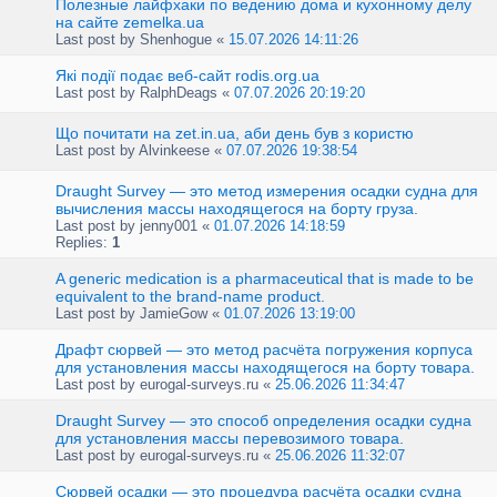
Полезные лайфхаки по ведению дома и кухонному делу
на сайте zemelka.ua
Last post by
Shenhogue
«
15.07.2026 14:11:26
Які події подає веб-сайт rodis.org.ua
Last post by
RalphDeags
«
07.07.2026 20:19:20
Що почитати на zet.in.ua, аби день був з користю
Last post by
Alvinkeese
«
07.07.2026 19:38:54
Draught Survey — это метод измерения осадки судна для
вычисления массы находящегося на борту груза.
Last post by
jenny001
«
01.07.2026 14:18:59
Replies:
1
A generic medication is a pharmaceutical that is made to be
equivalent to the brand-name product.
Last post by
JamieGow
«
01.07.2026 13:19:00
Драфт сюрвей — это метод расчёта погружения корпуса
для установления массы находящегося на борту товара.
Last post by
eurogal-surveys.ru
«
25.06.2026 11:34:47
Draught Survey — это способ определения осадки судна
для установления массы перевозимого товара.
Last post by
eurogal-surveys.ru
«
25.06.2026 11:32:07
Сюрвей осадки — это процедура расчёта осадки судна