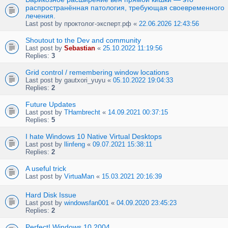
распространённая патология, требующая своевременного
лечения.
Last post by
проктолог-эксперт.рф
«
22.06.2026 12:43:56
Shoutout to the Dev and community
Last post by
Sebastian
«
25.10.2022 11:19:56
Replies:
3
Grid control / remembering window locations
Last post by
gautxori_yuyu
«
05.10.2022 19:04:33
Replies:
2
Future Updates
Last post by
THambrecht
«
14.09.2021 00:37:15
Replies:
5
I hate Windows 10 Native Virtual Desktops
Last post by
llinfeng
«
09.07.2021 15:38:11
Replies:
2
A useful trick
Last post by
VirtuaMan
«
15.03.2021 20:16:39
Hard Disk Issue
Last post by
windowsfan001
«
04.09.2020 23:45:23
Replies:
2
Perfect! Windows 10 2004.