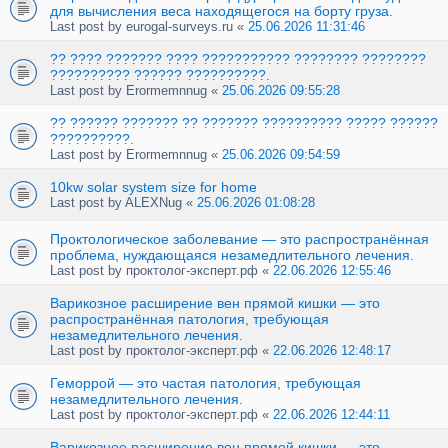
для вычисления веса находящегося на борту груза.
Last post by
eurogal-surveys.ru
«
25.06.2026 11:31:46
?? ???? ??????? ???? ??????????? ???????? ????????
?????????? ?????? ??????????.
Last post by
Erormemnnug
«
25.06.2026 09:55:28
?? ?????? ??????? ?? ??????? ?????????? ????? ??????
??????????.
Last post by
Erormemnnug
«
25.06.2026 09:54:59
10kw solar system size for home
Last post by
ALEXNug
«
25.06.2026 01:08:28
Проктологическое заболевание — это распространённая
проблема, нуждающаяся незамедлительного лечения.
Last post by
проктолог-эксперт.рф
«
22.06.2026 12:55:46
Варикозное расширение вен прямой кишки — это
распространённая патология, требующая
незамедлительного лечения.
Last post by
проктолог-эксперт.рф
«
22.06.2026 12:48:17
Геморрой — это частая патология, требующая
незамедлительного лечения.
Last post by
проктолог-эксперт.рф
«
22.06.2026 12:44:11
Варикозное расширение вен прямой кишки — это