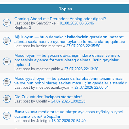
Topics
Gaming-Abend mit Freunden: Analog oder digital?
Last post by
SalvoStrike
«
01.08.2026 08:35:46
Replies:
1
Ağıllı oyun — bu o deməkdir istifadəçinin qərarlarını nəzarət
altında saxlaması və oyunun əyləncə forması olaraq qalması
Last post by
kazino mostbet
«
27.07.2026 22:35:50
Məsul oyun — bu şəxsin davranışını idarə etməsi və mərc
prosesinin əyləncə forması olaraq qalması üçün qaydalar
toplusud
Last post by
mostbet yükle
«
27.07.2026 22:13:20
Məsuliyyətli oyun — bu şəxsin öz hərəkətlərini tənzimləməsi
və oyunun hobbi olaraq saxlanılması üçün qaydalar sistemidir
Last post by
mostbet azərbaycan
«
27.07.2026 22:00:54
Die Zukunft der Jackpots startet hier!
Last post by
Odellif
«
24.07.2026 10:02:23
Яким чином mediator.te.ua підтримує свою публіку в курсі
останніх вістей в Україні
Last post by
Joietig
«
15.07.2026 20:54:40