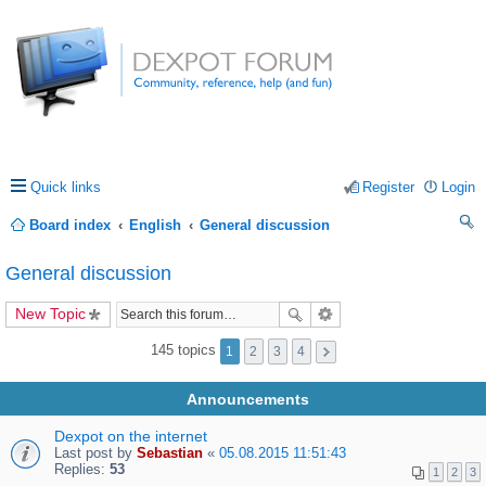
Quick links
Register
Login
Board index
English
General discussion
ea
General discussion
rc
New Topic
h
145 topics
1
2
3
4
Announcements
Dexpot on the internet
Last post by
Sebastian
«
05.08.2015 11:51:43
Replies:
53
1
2
3