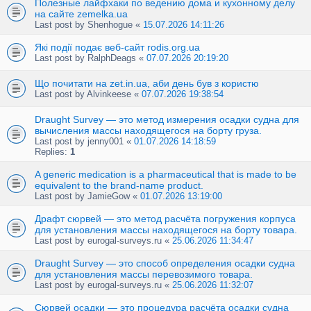
Полезные лайфхаки по ведению дома и кухонному делу
на сайте zemelka.ua
Last post by
Shenhogue
«
15.07.2026 14:11:26
Які події подає веб-сайт rodis.org.ua
Last post by
RalphDeags
«
07.07.2026 20:19:20
Що почитати на zet.in.ua, аби день був з користю
Last post by
Alvinkeese
«
07.07.2026 19:38:54
Draught Survey — это метод измерения осадки судна для
вычисления массы находящегося на борту груза.
Last post by
jenny001
«
01.07.2026 14:18:59
Replies:
1
A generic medication is a pharmaceutical that is made to be
equivalent to the brand-name product.
Last post by
JamieGow
«
01.07.2026 13:19:00
Драфт сюрвей — это метод расчёта погружения корпуса
для установления массы находящегося на борту товара.
Last post by
eurogal-surveys.ru
«
25.06.2026 11:34:47
Draught Survey — это способ определения осадки судна
для установления массы перевозимого товара.
Last post by
eurogal-surveys.ru
«
25.06.2026 11:32:07
Сюрвей осадки — это процедура расчёта осадки судна