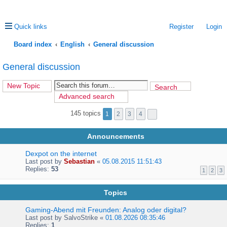
Quick links
Register
Login
Board index
English
General discussion
ea
General discussion
rc
New Topic
Search
h
Advanced search
145 topics
1
2
3
4
Announcements
Dexpot on the internet
Last post by
Sebastian
«
05.08.2015 11:51:43
Replies:
53
1
2
3
Topics
Gaming-Abend mit Freunden: Analog oder digital?
Last post by
SalvoStrike
«
01.08.2026 08:35:46
Replies:
1