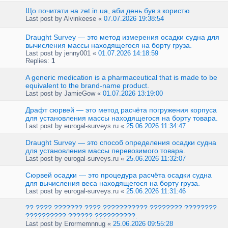
Що почитати на zet.in.ua, аби день був з користю
Last post by
Alvinkeese
«
07.07.2026 19:38:54
Draught Survey — это метод измерения осадки судна для
вычисления массы находящегося на борту груза.
Last post by
jenny001
«
01.07.2026 14:18:59
Replies:
1
A generic medication is a pharmaceutical that is made to be
equivalent to the brand-name product.
Last post by
JamieGow
«
01.07.2026 13:19:00
Драфт сюрвей — это метод расчёта погружения корпуса
для установления массы находящегося на борту товара.
Last post by
eurogal-surveys.ru
«
25.06.2026 11:34:47
Draught Survey — это способ определения осадки судна
для установления массы перевозимого товара.
Last post by
eurogal-surveys.ru
«
25.06.2026 11:32:07
Сюрвей осадки — это процедура расчёта осадки судна
для вычисления веса находящегося на борту груза.
Last post by
eurogal-surveys.ru
«
25.06.2026 11:31:46
?? ???? ??????? ???? ??????????? ???????? ????????
?????????? ?????? ??????????.
Last post by
Erormemnnug
«
25.06.2026 09:55:28