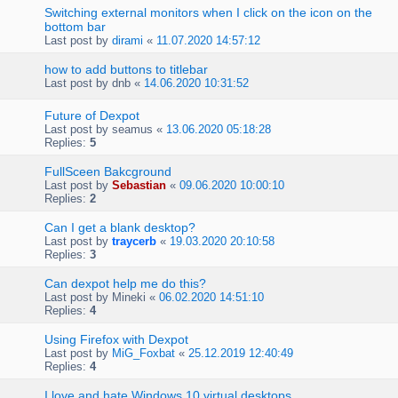
Switching external monitors when I click on the icon on the
bottom bar
Last post by
dirami
«
11.07.2020 14:57:12
how to add buttons to titlebar
Last post by
dnb
«
14.06.2020 10:31:52
Future of Dexpot
Last post by
seamus
«
13.06.2020 05:18:28
Replies:
5
FullSceen Bakcground
Last post by
Sebastian
«
09.06.2020 10:00:10
Replies:
2
Can I get a blank desktop?
Last post by
traycerb
«
19.03.2020 20:10:58
Replies:
3
Can dexpot help me do this?
Last post by
Mineki
«
06.02.2020 14:51:10
Replies:
4
Using Firefox with Dexpot
Last post by
MiG_Foxbat
«
25.12.2019 12:40:49
Replies:
4
I love and hate Windows 10 virtual desktops