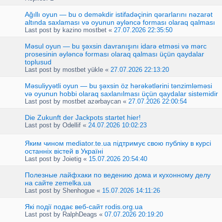
Ağıllı oyun — bu o deməkdir istifadəçinin qərarlarını nəzarət
altında saxlaması və oyunun əyləncə forması olaraq qalması
Last post by
kazino mostbet
«
27.07.2026 22:35:50
Məsul oyun — bu şəxsin davranışını idarə etməsi və mərc
prosesinin əyləncə forması olaraq qalması üçün qaydalar
toplusud
Last post by
mostbet yükle
«
27.07.2026 22:13:20
Məsuliyyətli oyun — bu şəxsin öz hərəkətlərini tənzimləməsi
və oyunun hobbi olaraq saxlanılması üçün qaydalar sistemidir
Last post by
mostbet azərbaycan
«
27.07.2026 22:00:54
Die Zukunft der Jackpots startet hier!
Last post by
Odellif
«
24.07.2026 10:02:23
Яким чином mediator.te.ua підтримує свою публіку в курсі
останніх вістей в Україні
Last post by
Joietig
«
15.07.2026 20:54:40
Полезные лайфхаки по ведению дома и кухонному делу
на сайте zemelka.ua
Last post by
Shenhogue
«
15.07.2026 14:11:26
Які події подає веб-сайт rodis.org.ua
Last post by
RalphDeags
«
07.07.2026 20:19:20