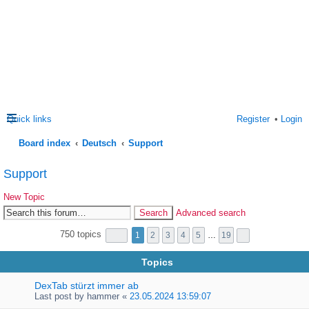
Quick links
Register
Login
Board index
Deutsch
Support
ea
Support
rc
New Topic
h
Search
Advanced search
750 topics
1
2
3
4
5
…
19
Topics
DexTab stürzt immer ab
Last post by
hammer
«
23.05.2024 13:59:07