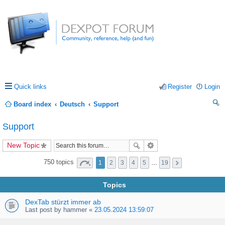
Quick links
Register
Login
Board index
Deutsch
Support
ea
Support
rc
New Topic
h
750 topics
1
2
3
4
5
…
19
Topics
DexTab stürzt immer ab
Last post by
hammer
«
23.05.2024 13:59:07