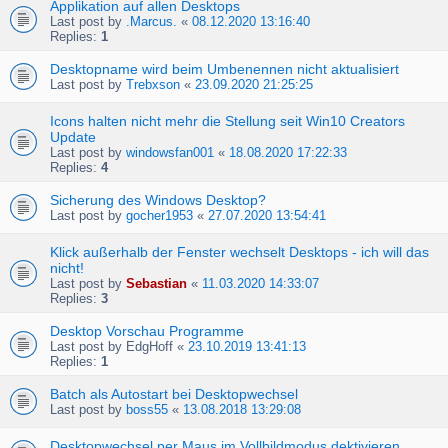
Applikation auf allen Desktops
Last post by
.Marcus.
«
08.12.2020 13:16:40
Replies:
1
Desktopname wird beim Umbenennen nicht aktualisiert
Last post by
Trebxson
«
23.09.2020 21:25:25
Icons halten nicht mehr die Stellung seit Win10 Creators
Update
Last post by
windowsfan001
«
18.08.2020 17:22:33
Replies:
4
Sicherung des Windows Desktop?
Last post by
gocher1953
«
27.07.2020 13:54:41
Klick außerhalb der Fenster wechselt Desktops - ich will das
nicht!
Last post by
Sebastian
«
11.03.2020 14:33:07
Replies:
3
Desktop Vorschau Programme
Last post by
EdgHoff
«
23.10.2019 13:41:13
Replies:
1
Batch als Autostart bei Desktopwechsel
Last post by
boss55
«
13.08.2018 13:29:08
Desktopwechsel per Maus im Vollbildmodus dektivieren