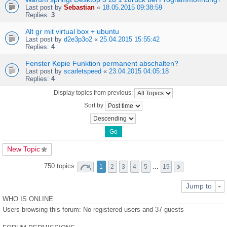
Last post by
Sebastian
«
18.05.2015 09:38:59
Replies:
3
Alt gr mit virtual box + ubuntu
Last post by
d2e3p3o2
«
25.04.2015 15:55:42
Replies:
4
Fenster Kopie Funktion permanent abschalten?
Last post by
scarletspeed
«
23.04.2015 04:05:18
Replies:
4
Display topics from previous:
Sort by
New Topic
750 topics
1
2
3
4
5
…
19
Jump to
WHO IS ONLINE
Users browsing this forum: No registered users and 37 guests