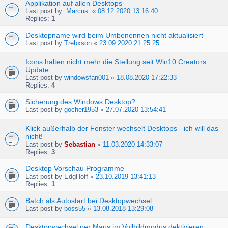
Applikation auf allen Desktops
Last post by
.Marcus.
«
08.12.2020 13:16:40
Replies:
1
Desktopname wird beim Umbenennen nicht aktualisiert
Last post by
Trebxson
«
23.09.2020 21:25:25
Icons halten nicht mehr die Stellung seit Win10 Creators
Update
Last post by
windowsfan001
«
18.08.2020 17:22:33
Replies:
4
Sicherung des Windows Desktop?
Last post by
gocher1953
«
27.07.2020 13:54:41
Klick außerhalb der Fenster wechselt Desktops - ich will das
nicht!
Last post by
Sebastian
«
11.03.2020 14:33:07
Replies:
3
Desktop Vorschau Programme
Last post by
EdgHoff
«
23.10.2019 13:41:13
Replies:
1
Batch als Autostart bei Desktopwechsel
Last post by
boss55
«
13.08.2018 13:29:08
Desktopwechsel per Maus im Vollbildmodus dektivieren