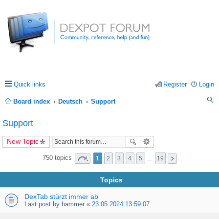
Quick links
Register
Login
Board index
Deutsch
Support
ea
Support
rc
New Topic
h
750 topics
1
2
3
4
5
…
19
Topics
DexTab stürzt immer ab
Last post by
hammer
«
23.05.2024 13:59:07