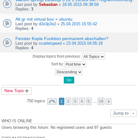
Last post by
Sebastian
«
18.05.2015 09:38:59
Replies:
3
Alt gr mit virtual box + ubuntu
Last post by
d2e3p3o2
«
25.04.2015 15:55:42
Replies:
4
Fenster Kopie Funktion permanent abschalten?
Last post by
scarletspeed
«
23.04.2015 04:05:18
Replies:
4
Display topics from previous:
Sort by
New Topic
750 topics
1
2
3
4
5
…
19
Jump to
WHO IS ONLINE
Users browsing this forum: No registered users and 97 guests