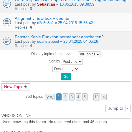
Last post by
Sebastian
«
18.05.2015 09:38:59
Replies:
3
Alt gr mit virtual box + ubuntu
Last post by
d2e3p3o2
«
25.04.2015 15:55:42
Replies:
4
Fenster Kopie Funktion permanent abschalten?
Last post by
scarletspeed
«
23.04.2015 04:05:18
Replies:
4
Display topics from previous:
Sort by
New Topic
750 topics
1
2
3
4
5
…
19
Jump to
WHO IS ONLINE
Users browsing this forum: No registered users and 46 guests