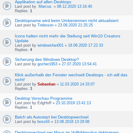
Applikation auf allen Desktops
Last post by
.Marcus.
«
08.12.2020 13:16:40
Replies:
1
Desktopname wird beim Umbenennen nicht aktualisiert
Last post by
Trebxson
«
23.09.2020 21:25:25
Icons halten nicht mehr die Stellung seit Win10 Creators
Update
Last post by
windowsfan001
«
18.08.2020 17:22:33
Replies:
4
Sicherung des Windows Desktop?
Last post by
gocher1953
«
27.07.2020 13:54:41
Klick außerhalb der Fenster wechselt Desktops - ich will das
nicht!
Last post by
Sebastian
«
11.03.2020 14:33:07
Replies:
3
Desktop Vorschau Programme
Last post by
EdgHoff
«
23.10.2019 13:41:13
Replies:
1
Batch als Autostart bei Desktopwechsel
Last post by
boss55
«
13.08.2018 13:29:08
Desktopwechsel per Maus im Vollbildmodus dektivieren