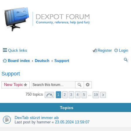
Quick links
Register
Login
Board index
Deutsch
Support
ea
Support
rc
New Topic
h
750 topics
1
2
3
4
5
…
19
Topics
DexTab stürzt immer ab
Last post by
hammer
«
23.05.2024 13:59:07