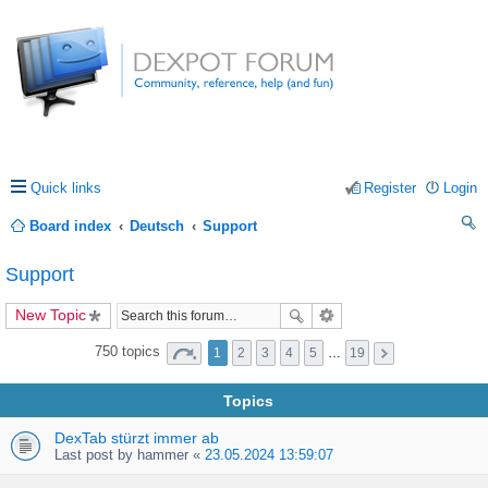
Quick links
Register
Login
Board index
Deutsch
Support
ea
Support
rc
New Topic
h
750 topics
1
2
3
4
5
…
19
Topics
DexTab stürzt immer ab
Last post by
hammer
«
23.05.2024 13:59:07