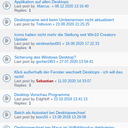
Applikation auf allen Desktops
Last post by
.Marcus.
«
08.12.2020 13:16:40
Replies:
1
Desktopname wird beim Umbenennen nicht aktualisiert
Last post by
Trebxson
«
23.09.2020 21:25:25
Icons halten nicht mehr die Stellung seit Win10 Creators
Update
Last post by
windowsfan001
«
18.08.2020 17:22:33
Replies:
4
Sicherung des Windows Desktop?
Last post by
gocher1953
«
27.07.2020 13:54:41
Klick außerhalb der Fenster wechselt Desktops - ich will das
nicht!
Last post by
Sebastian
«
11.03.2020 14:33:07
Replies:
3
Desktop Vorschau Programme
Last post by
EdgHoff
«
23.10.2019 13:41:13
Replies:
1
Batch als Autostart bei Desktopwechsel
Last post by
boss55
«
13.08.2018 13:29:08
Desktopwechsel per Maus im Vollbildmodus dektivieren