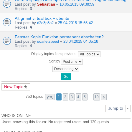
Last post by
Sebastian
«
18.05.2015 09:38:59
Replies:
3
Alt gr mit virtual box + ubuntu
Last post by
d2e3p3o2
«
25.04.2015 15:55:42
Replies:
4
Fenster Kopie Funktion permanent abschalten?
Last post by
scarletspeed
«
23.04.2015 04:05:18
Replies:
4
Display topics from previous:
Sort by
New Topic
750 topics
1
2
3
4
5
…
19
Jump to
WHO IS ONLINE
Users browsing this forum: No registered users and 120 guests