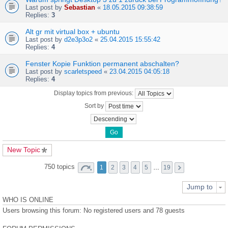
Last post by
Sebastian
«
18.05.2015 09:38:59
Replies:
3
Alt gr mit virtual box + ubuntu
Last post by
d2e3p3o2
«
25.04.2015 15:55:42
Replies:
4
Fenster Kopie Funktion permanent abschalten?
Last post by
scarletspeed
«
23.04.2015 04:05:18
Replies:
4
Display topics from previous:
Sort by
New Topic
750 topics
1
2
3
4
5
…
19
Jump to
WHO IS ONLINE
Users browsing this forum: No registered users and 78 guests