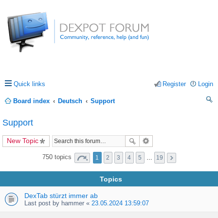
Quick links
Register
Login
Board index
Deutsch
Support
ea
Support
rc
New Topic
h
750 topics
1
2
3
4
5
…
19
Topics
DexTab stürzt immer ab
Last post by
hammer
«
23.05.2024 13:59:07