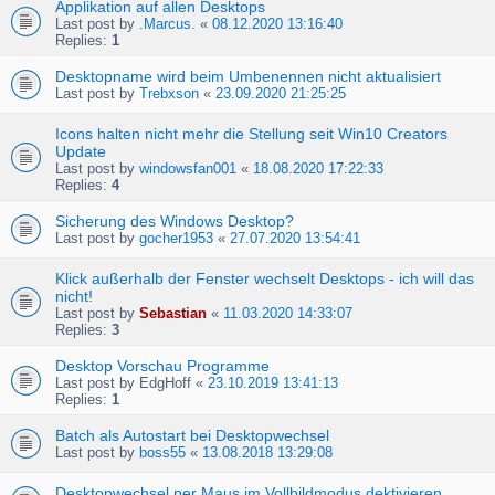
Applikation auf allen Desktops
Last post by
.Marcus.
«
08.12.2020 13:16:40
Replies:
1
Desktopname wird beim Umbenennen nicht aktualisiert
Last post by
Trebxson
«
23.09.2020 21:25:25
Icons halten nicht mehr die Stellung seit Win10 Creators
Update
Last post by
windowsfan001
«
18.08.2020 17:22:33
Replies:
4
Sicherung des Windows Desktop?
Last post by
gocher1953
«
27.07.2020 13:54:41
Klick außerhalb der Fenster wechselt Desktops - ich will das
nicht!
Last post by
Sebastian
«
11.03.2020 14:33:07
Replies:
3
Desktop Vorschau Programme
Last post by
EdgHoff
«
23.10.2019 13:41:13
Replies:
1
Batch als Autostart bei Desktopwechsel
Last post by
boss55
«
13.08.2018 13:29:08
Desktopwechsel per Maus im Vollbildmodus dektivieren