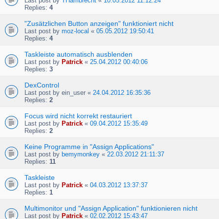
Last post by
THambrecht
«
10.05.2012 11:12:24
Replies:
4
"Zusätzlichen Button anzeigen" funktioniert nicht
Last post by
moz-local
«
05.05.2012 19:50:41
Replies:
4
Taskleiste automatisch ausblenden
Last post by
Patrick
«
25.04.2012 00:40:06
Replies:
3
DexControl
Last post by
ein_user
«
24.04.2012 16:35:36
Replies:
2
Focus wird nicht korrekt restauriert
Last post by
Patrick
«
09.04.2012 15:35:49
Replies:
2
Keine Programme in "Assign Applications"
Last post by
bemymonkey
«
22.03.2012 21:11:37
Replies:
11
Taskleiste
Last post by
Patrick
«
04.03.2012 13:37:37
Replies:
1
Multimonitor und "Assign Application" funktionieren nicht
Last post by
Patrick
«
02.02.2012 15:43:47