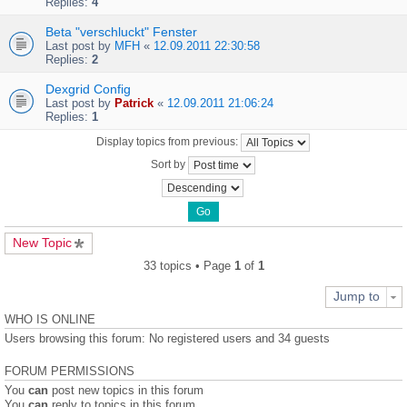
Replies:
4
Beta "verschluckt" Fenster
Last post by
MFH
«
12.09.2011 22:30:58
Replies:
2
Dexgrid Config
Last post by
Patrick
«
12.09.2011 21:06:24
Replies:
1
Display topics from previous:
Sort by
New Topic
33 topics • Page
1
of
1
Jump to
WHO IS ONLINE
Users browsing this forum: No registered users and 34 guests
FORUM PERMISSIONS
You
can
post new topics in this forum
You
can
reply to topics in this forum