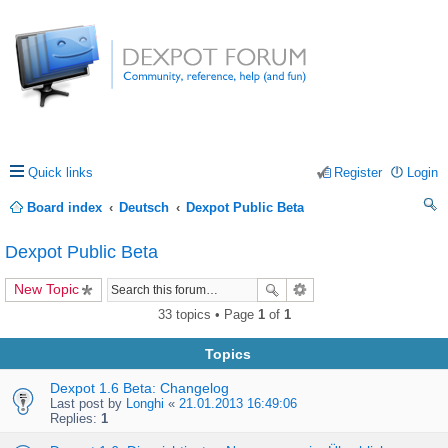
Quick links
Register
Login
Board index
Deutsch
Dexpot Public Beta
ea
Dexpot Public Beta
rc
New Topic
h
33 topics • Page
1
of
1
Topics
Dexpot 1.6 Beta: Changelog
Last post by
Longhi
«
21.01.2013 16:49:06
Replies:
1