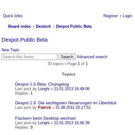
Quick links
Register
Login
Board index
Deutsch
Dexpot Public Beta
ea
Dexpot Public Beta
rc
New Topic
h
Search
Advanced search
33 topics • Page
1
of
1
Topics
Dexpot 1.6 Beta: Changelog
Last post by
Longhi
«
21.01.2013 16:49:06
Replies:
1
Dexpot 1.6: Die wichtigsten Neuerungen im Überblick
Last post by
Patrick
«
31.08.2011 20:17:51
Flackern beim Desktop wechsel
Last post by
Longhi
«
21.01.2013 16:46:39
Replies:
9