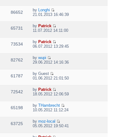
t
i
h
e
e
by
Longhi
w
86652
V
l
21.01.2013 16:46:39
t
i
a
h
e
t
e
by
Patrick
w
e
65731
V
l
11.07.2012 14:11:00
t
s
i
a
h
t
e
t
e
p
by
Patrick
w
e
73534
V
l
o
06.07.2012 13:29:45
t
s
i
a
s
h
t
e
t
t
e
p
by
wupi
w
e
82762
V
l
o
29.06.2012 14:16:36
t
s
i
a
s
h
t
e
t
t
e
p
by
Guest
w
e
61787
V
l
o
01.06.2012 21:01:50
t
s
i
a
s
h
t
e
t
t
e
p
by
Patrick
w
e
72542
V
l
o
18.05.2012 12:06:59
t
s
i
a
s
h
t
e
t
t
e
p
by
THambrecht
w
e
65198
V
l
o
10.05.2012 11:12:24
t
s
i
a
s
h
t
e
t
t
e
p
by
moz-local
w
e
63725
V
l
o
05.05.2012 19:50:41
t
s
i
a
s
h
t
e
t
t
e
p