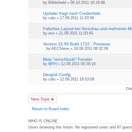
by
Billderheld
» 09.10.2011 19:19:08
Updater fragt nach Credentials
by
calu
» 17.09.2011 11:03:58
Falsches Layout bei Vorschau und mehreren M
by
eso
» 21.09.2011 11:00:45
Version 15.99 Build 1722 - Previews
by
AECSteve
» 18.09.2011 08:32:09
A
t
Beta "verschluckt" Fenster
t
by
MFH
» 12.09.2011 00:28:18
a
c
h
Dexgrid Config
m
by
calu
» 12.09.2011 18:53:09
e
n
Dis
t
(
New Topic
s
)
Return to Board Index
WHO IS ONLINE
Users browsing this forum: No registered users and 97 gues