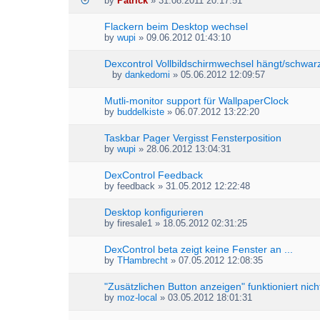
by
Patrick
» 31.08.2011 20:17:51
Flackern beim Desktop wechsel
by
wupi
» 09.06.2012 01:43:10
Dexcontrol Vollbildschirmwechsel hängt/schwarz
by
dankedomi
» 05.06.2012 12:09:57
A
t
Mutli-monitor support für WallpaperClock
t
by
buddelkiste
» 06.07.2012 13:22:20
a
c
h
Taskbar Pager Vergisst Fensterposition
m
by
wupi
» 28.06.2012 13:04:31
e
n
DexControl Feedback
t
by
feedback
» 31.05.2012 12:22:48
(
s
Desktop konfigurieren
)
by
firesale1
» 18.05.2012 02:31:25
DexControl beta zeigt keine Fenster an ...
by
THambrecht
» 07.05.2012 12:08:35
"Zusätzlichen Button anzeigen" funktioniert nich
by
moz-local
» 03.05.2012 18:01:31