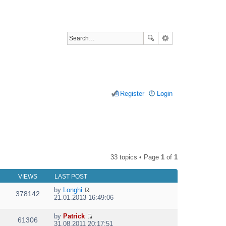
Register
Login
33 topics • Page
1
of
1
VIEWS
LAST POST
by
Longhi
378142
V
21.01.2013 16:49:06
i
e
by
Patrick
w
61306
V
31.08.2011 20:17:51