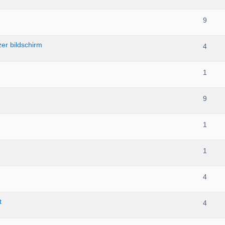
9
er bildschirm
4
1
9
1
1
4
t
4