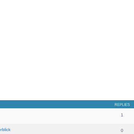
REPLIES
1
rblick
0