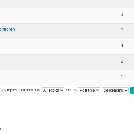
3
onitoren
0
4
2
1
play topics from previous:
Sort by
ts