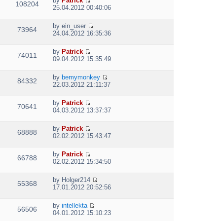
by
Patrick
w
e
108204
V
l
o
25.04.2012 00:40:06
t
s
i
a
s
h
t
e
t
t
e
p
by
ein_user
w
e
73964
V
l
o
24.04.2012 16:35:36
t
s
i
a
s
h
t
e
t
t
e
p
by
Patrick
w
e
74011
V
l
o
09.04.2012 15:35:49
t
s
i
a
s
h
t
e
t
t
e
p
by
bemymonkey
w
e
84332
V
l
o
22.03.2012 21:11:37
t
s
i
a
s
h
t
e
t
t
e
p
by
Patrick
w
e
70641
V
l
o
04.03.2012 13:37:37
t
s
i
a
s
h
t
e
t
t
e
p
by
Patrick
w
e
68888
V
l
o
02.02.2012 15:43:47
t
s
i
a
s
h
t
e
t
t
e
p
by
Patrick
w
e
66788
V
l
o
02.02.2012 15:34:50
t
s
i
a
s
h
t
e
t
t
e
p
by
Holger214
w
e
55368
V
l
o
17.01.2012 20:52:56
t
s
i
a
s
h
t
e
t
t
e
p
by
intellekta
w
e
56506
V
l
o
04.01.2012 15:10:23
t
s
i
a
s