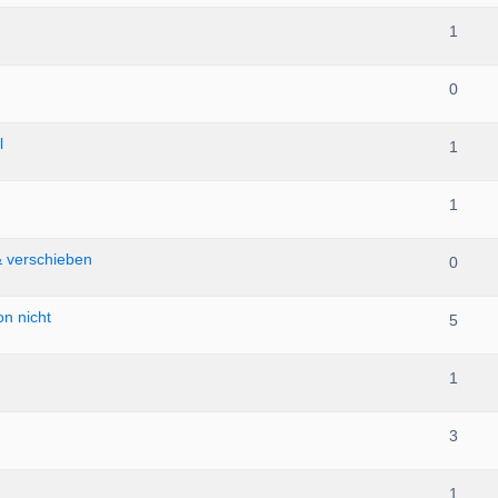
1
0
l
1
1
& verschieben
0
on nicht
5
1
3
1