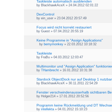
Taskleiste automatisch ausblenden
by
BlackhawkAceX
» 24.04.2012 02:01:22
DexControl
by
ein_user
» 23.04.2012 20:57:49
Focus wird nicht korrekt restauriert
by
Guest
» 07.04.2012 20:55:19
Keine Programme in "Assign Applications"
by
bemymonkey
» 22.03.2012 10:18:32
A
t
Taskleiste
t
by
FraBu
» 04.03.2012 12:03:47
a
c
h
Multimonitor und "Assign Application" funktionie
m
by
THambrecht
» 16.01.2012 10:31:38
e
n
Stardock ObjectDock nur auf Desktop 1 nutzbar
t
by
BlackhawkAceX
» 30.11.2011 22:54:29
(
s
Fenster verschwindenausserhalb sichtbaren Be
)
by
Holger214
» 17.01.2012 20:52:56
Programm keine Rückmeldung und DT Wechse
by
intellekta
» 04.01.2012 15:10:23