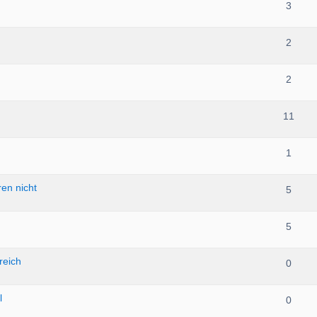
3
2
2
11
1
ren nicht
5
5
reich
0
l
0