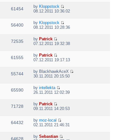
h
t
e
t
t
e
p
by
Kloppstock
w
e
61454
V
l
o
08.12.2011 10:36:02
t
s
i
a
s
h
t
e
t
t
e
p
by
Kloppstock
w
e
56400
V
l
o
08.12.2011 10:28:36
t
s
i
a
s
h
t
e
t
t
e
p
by
Patrick
w
e
72535
V
l
o
07.12.2011 19:32:38
t
s
i
a
s
h
t
e
t
t
e
p
by
Patrick
w
e
61555
V
l
o
07.12.2011 19:17:13
t
s
i
a
s
h
t
e
t
t
e
p
by
BlackhawkAceX
w
e
55744
V
l
o
30.11.2011 20:15:50
t
s
i
a
s
h
t
e
t
t
e
p
by
intellekta
w
e
65590
V
l
o
26.11.2011 12:02:39
t
s
i
a
s
h
t
e
t
t
e
p
by
Patrick
w
e
71728
V
l
o
09.11.2011 14:20:53
t
s
i
a
s
h
t
e
t
t
e
p
by
moz-local
w
e
64432
V
l
o
02.11.2011 21:46:31
t
s
i
a
s
h
t
e
t
t
e
p
by
Sebastian
w
e
64628