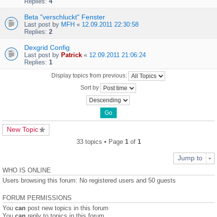
Replies:
4
Beta "verschluckt" Fenster
Last post by
MFH
«
12.09.2011 22:30:58
Replies:
2
Dexgrid Config
Last post by
Patrick
«
12.09.2011 21:06:24
Replies:
1
Display topics from previous:
Sort by
New Topic
33 topics • Page
1
of
1
Jump to
WHO IS ONLINE
Users browsing this forum: No registered users and 50 guests
FORUM PERMISSIONS
You
can
post new topics in this forum
You
can
reply to topics in this forum