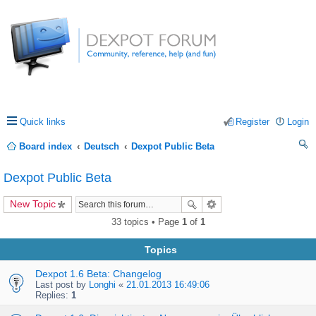
Quick links
Register
Login
Board index
Deutsch
Dexpot Public Beta
ea
Dexpot Public Beta
rc
New Topic
h
33 topics • Page
1
of
1
Topics
Dexpot 1.6 Beta: Changelog
Last post by
Longhi
«
21.01.2013 16:49:06
Replies:
1