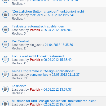
Last post by
THambrecht
«
10.05.2012 11:12:24
Replies:
4
"Zusätzlichen Button anzeigen" funktioniert nicht
Last post by
moz-local
«
05.05.2012 19:50:41
Replies:
4
Taskleiste automatisch ausblenden
Last post by
Patrick
«
25.04.2012 00:40:06
Replies:
3
DexControl
Last post by
ein_user
«
24.04.2012 16:35:36
Replies:
2
Focus wird nicht korrekt restauriert
Last post by
Patrick
«
09.04.2012 15:35:49
Replies:
2
Keine Programme in "Assign Applications"
Last post by
bemymonkey
«
22.03.2012 21:11:37
Replies:
11
Taskleiste
Last post by
Patrick
«
04.03.2012 13:37:37
Replies:
1
Multimonitor und "Assign Application" funktionieren nicht
Last post by
Patrick
«
02.02.2012 15:43:47