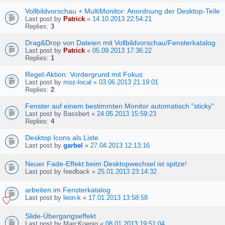
Vollbildvorschau + MultiMonitor: Anordnung der Desktop-Teile
Last post by
Patrick
«
14.10.2013 22:54:21
Replies:
3
Drag&Drop von Dateien mit Vollbildvorschau/Fensterkatalog
Last post by
Patrick
«
05.09.2013 17:36:22
Replies:
1
Regel-Aktion: Vordergrund mit Fokus
Last post by
moz-local
«
03.06.2013 21:19:01
Replies:
2
Fenster auf einem bestimmten Monitor automatisch "sticky"
Last post by
Bassbert
«
24.05.2013 15:59:23
Replies:
4
Desktop Icons als Liste
Last post by
garbel
«
27.04.2013 12:13:16
Neuer Fade-Effekt beim Desktopwechsel ist spitze!
Last post by
feedback
«
25.01.2013 23:14:32
arbeiten im Fensterkatalog
Last post by
leon-k
«
17.01.2013 13:58:58
Slide-Übergangseffekt
Last post by
MarcKoenig
«
08.01.2013 19:51:04