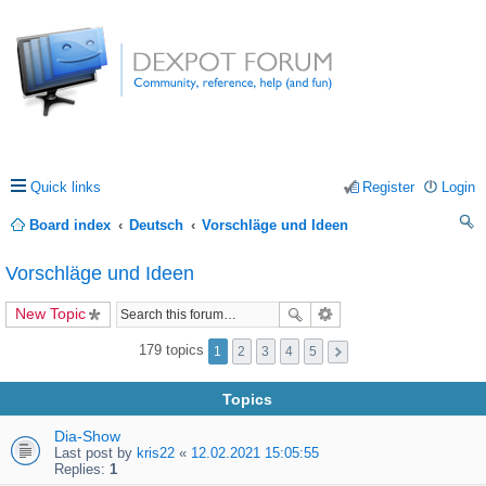
Quick links
Register
Login
Board index
Deutsch
Vorschläge und Ideen
ea
Vorschläge und Ideen
rc
New Topic
h
179 topics
1
2
3
4
5
Topics
Dia-Show
Last post by
kris22
«
12.02.2021 15:05:55
Replies:
1