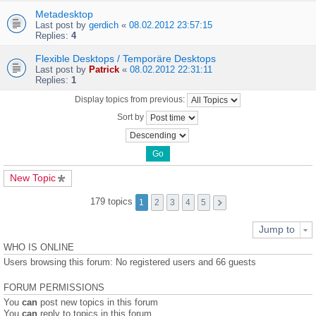
Metadesktop
Last post by
gerdich
«
08.02.2012 23:57:15
Replies:
4
Flexible Desktops / Temporäre Desktops
Last post by
Patrick
«
08.02.2012 22:31:11
Replies:
1
Display topics from previous:
Sort by
New Topic
179 topics
1
2
3
4
5
Jump to
WHO IS ONLINE
Users browsing this forum: No registered users and 66 guests
FORUM PERMISSIONS
You
can
post new topics in this forum
You
can
reply to topics in this forum