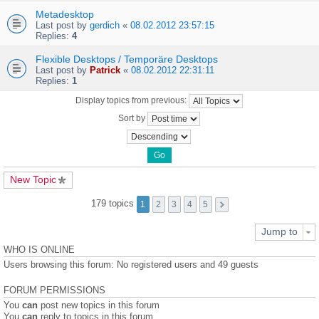
Metadesktop
Last post by
gerdich
«
08.02.2012 23:57:15
Replies:
4
Flexible Desktops / Temporäre Desktops
Last post by
Patrick
«
08.02.2012 22:31:11
Replies:
1
Display topics from previous:
Sort by
New Topic
179 topics
1
2
3
4
5
Jump to
WHO IS ONLINE
Users browsing this forum: No registered users and 49 guests
FORUM PERMISSIONS
You
can
post new topics in this forum
You
can
reply to topics in this forum