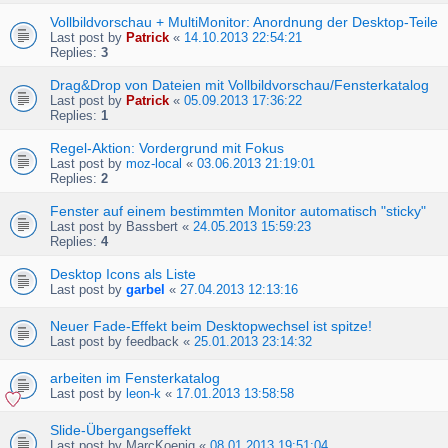
Vollbildvorschau + MultiMonitor: Anordnung der Desktop-Teile
Last post by
Patrick
«
14.10.2013 22:54:21
Replies:
3
Drag&Drop von Dateien mit Vollbildvorschau/Fensterkatalog
Last post by
Patrick
«
05.09.2013 17:36:22
Replies:
1
Regel-Aktion: Vordergrund mit Fokus
Last post by
moz-local
«
03.06.2013 21:19:01
Replies:
2
Fenster auf einem bestimmten Monitor automatisch "sticky"
Last post by
Bassbert
«
24.05.2013 15:59:23
Replies:
4
Desktop Icons als Liste
Last post by
garbel
«
27.04.2013 12:13:16
Neuer Fade-Effekt beim Desktopwechsel ist spitze!
Last post by
feedback
«
25.01.2013 23:14:32
arbeiten im Fensterkatalog
Last post by
leon-k
«
17.01.2013 13:58:58
Slide-Übergangseffekt
Last post by
MarcKoenig
«
08.01.2013 19:51:04