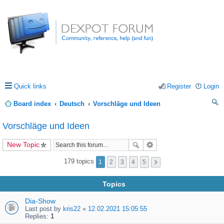
Quick links
Register
Login
Board index
Deutsch
Vorschläge und Ideen
ea
Vorschläge und Ideen
rc
New Topic
h
179 topics
1
2
3
4
5
Topics
Dia-Show
Last post by
kris22
«
12.02.2021 15:05:55
Replies:
1