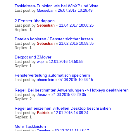
Taskleisten-Funktion wie bei WinXP und Vista
Last post by
Mausebär
«
26.07.2017 10:29:49
2 Fenster überlappen
Last post by
Sebastian
«
21.04.2017 18:08:25
Replies:
1
Dateien kopieren / Fenster sichtbar lassen
Last post by
Sebastian
«
21.02.2016 10:59:35
Replies:
1
Dexpot und ZMover
Last post by
wupi
«
12.01.2016 14:50:58
Replies:
1
Fensterverteilung automatisch speichern
Last post by
ahoernlein
«
07.08.2015 10:44:15
Regel: Bei bestimmten Anwendungen -> Hotkeys deaktivieren
Last post by
Jesuz
«
24.03.2015 09:29:05
Replies:
2
Regel auf einzelnen virtuellen Desktop beschränken
Last post by
Patrick
«
12.01.2015 14:09:24
Replies:
1
Mehr Taskleisten
Last post by
Taucher
«
30.12.2014 11:48:17