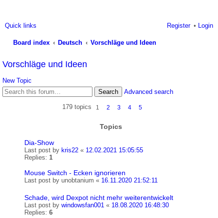
Quick links
Register
Login
Board index
Deutsch
Vorschläge und Ideen
ea
Vorschläge und Ideen
rc
New Topic
h
Search
Advanced search
179 topics
1
2
3
4
5
Topics
Dia-Show
Last post by
kris22
«
12.02.2021 15:05:55
Replies:
1
Mouse Switch - Ecken ignorieren
Last post by
unobtanium
«
16.11.2020 21:52:11
Schade, wird Dexpot nicht mehr weiterentwickelt
Last post by
windowsfan001
«
18.08.2020 16:48:30
Replies:
6